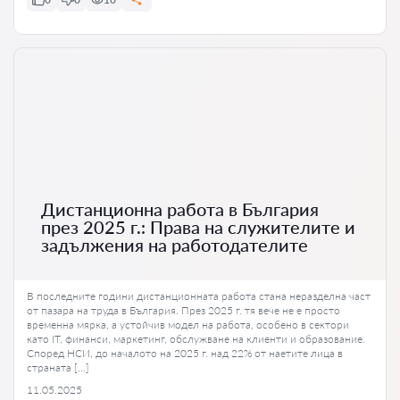
Дистанционна работа в България
през 2025 г.: Права на служителите и
задължения на работодателите
В последните години дистанционната работа стана неразделна част
от пазара на труда в България. През 2025 г. тя вече не е просто
временна мярка, а устойчив модел на работа, особено в сектори
като IT, финанси, маркетинг, обслужване на клиенти и образование.
Според НСИ, до началото на 2025 г. над 22% от наетите лица в
страната […]
11.05.2025