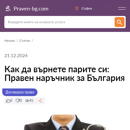
Praven-bg.com
София
Начало
Статии
21.12.2024
Как да върнете парите си:
Правен наръчник за България
Договорно право
0
0
45