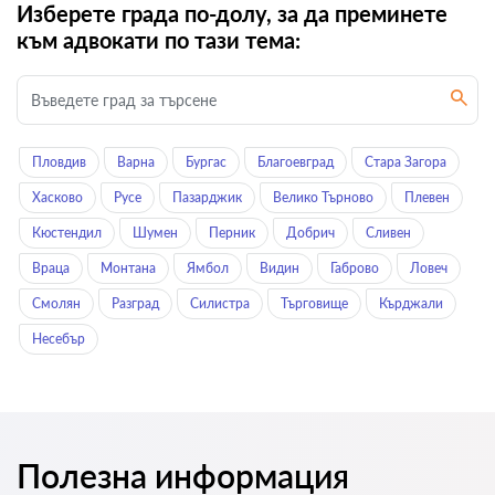
Изберете града по-долу, за да преминете
към адвокати по тази тема:
Пловдив
Варна
Бургас
Благоевград
Стара Загора
Хасково
Русе
Пазарджик
Велико Търново
Плевен
Кюстендил
Шумен
Перник
Добрич
Сливен
Враца
Монтана
Ямбол
Видин
Габрово
Ловеч
Смолян
Разград
Силистра
Търговище
Кърджали
Нeсeбър
Полезна информация