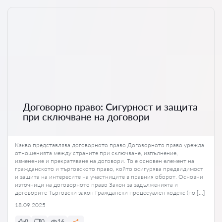
Договорно право: Сигурност и защита
при сключване на договори
Какво представлява договорното право Договорното право урежда
отношенията между страните при сключване, изпълнение,
изменение и прекратяване на договори. То е основен елемент на
гражданското и търговското право, който осигурява предвидимост
и защита на интересите на участниците в правния оборот. Основни
източници на договорното право Закон за задълженията и
договорите Търговски закон Граждански процесуален кодекс (по […]
18.09.2025
0
0
16