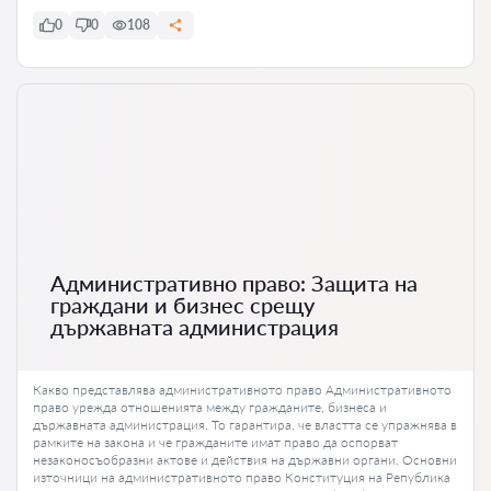
0
0
108
Административно право: Защита на
граждани и бизнес срещу
държавната администрация
Какво представлява административното право Административното
право урежда отношенията между гражданите, бизнеса и
държавната администрация. То гарантира, че властта се упражнява в
рамките на закона и че гражданите имат право да оспорват
незаконосъобразни актове и действия на държавни органи. Основни
източници на административното право Конституция на Република