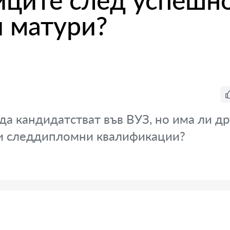
иците след успешн
 матури?
 да кандидатстват във ВУЗ, но има ли д
и следдипломни квалификации?