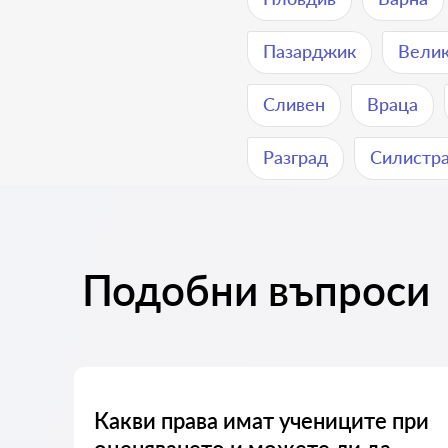
Пазарджик
Велик
Сливен
Враца
Разград
Силистр
Подобни въпроси
е
Какви права имат учениците при