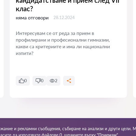
кандидатстване и прием след VII
клас?
няма отговори
28.12.2024
Интересувам се от реда за прием в
профилирани и професионални гимназии,
какви са критериите и има ли национални
изпити?
0
0
2
ржание и рекламни съобщения, събиране на анализи и други цели. 
Карта на сайта
Нашата мрежа по света
гласите да използвате файлове 0, щракнете върху "Приемам".