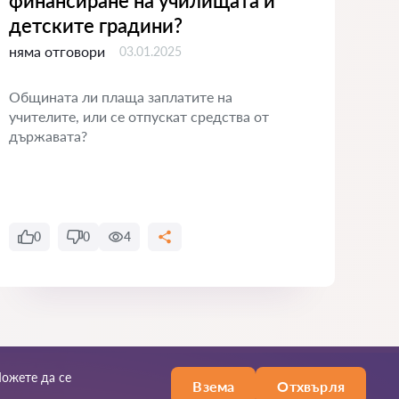
финансиране на училищата и
на
детските градини?
ням
няма отговори
03.01.2025
Същ
бърз
Общината ли плаща заплатите на
агр
учителите, или се отпускат средства от
държавата?
0
0
4
Можете да се
Взема
Отхвърля