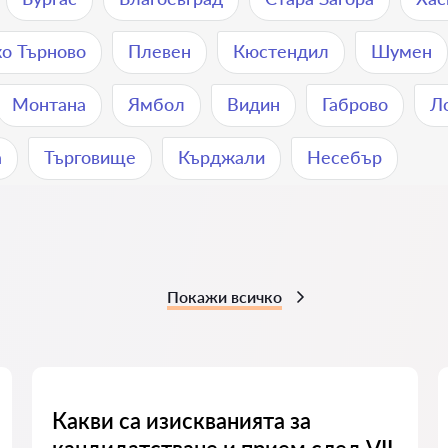
о Търново
Плевен
Кюстендил
Шумен
Монтана
Ямбол
Видин
Габрово
Л
а
Търговище
Кърджали
Нeсeбър
Покажи всичко
Какви са изискванията за