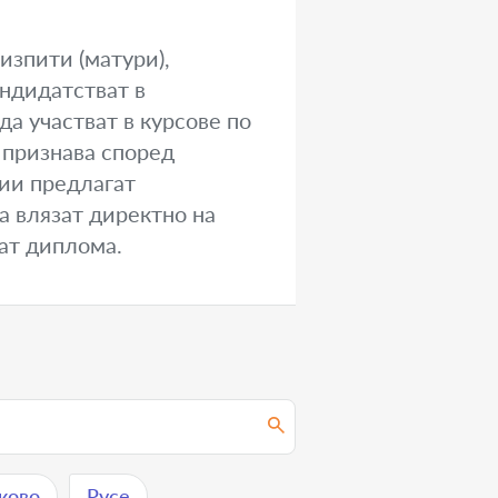
изпити (матури),
андидатстват в
а участват в курсове по
 признава според
зии предлагат
а влязат директно на
мат диплома.
ково
Русе