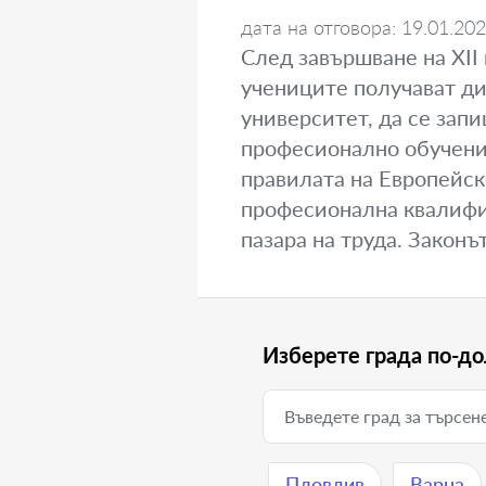
дата на отговора: 19.01.20
След завършване на XII
учениците получават ди
университет, да се зап
професионално обучение
правилата на Европейск
професионална квалифик
пазара на труда. Законъ
Изберете града по-до
Пловдив
Варна