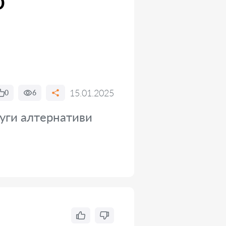
о
15.01.2025
0
6
руги алтернативи