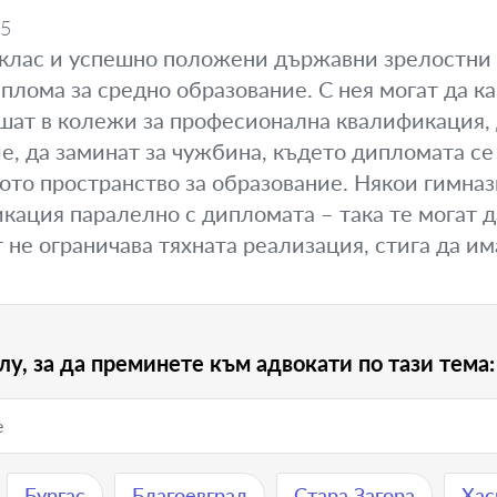
25
 клас и успешно положени държавни зрелостни 
плома за средно образование. С нея могат да к
ишат в колежи за професионална квалификация, д
, да заминат за чужбина, където дипломата се
ото пространство за образование. Някои гимна
ация паралелно с дипломата – така те могат д
т не ограничава тяхната реализация, стига да и
лу, за да преминете към адвокати по тази тема:
Бургас
Благоевград
Стара Загора
Хас