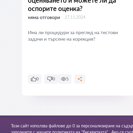
оценяването и можете ли да
оспорите оценка?
няма отговори
27.11.2024
ят
Има ли процедури за преглед на тестови
задачи и търсене на корекция?
0
0
5
Този сайт използва файлове до 0 за персонализиране на съдъ
Правила за ползване
© 2026 Praven-bg.com
запознаете с нашите
политиката на "бисквитката"
. Ако се съ