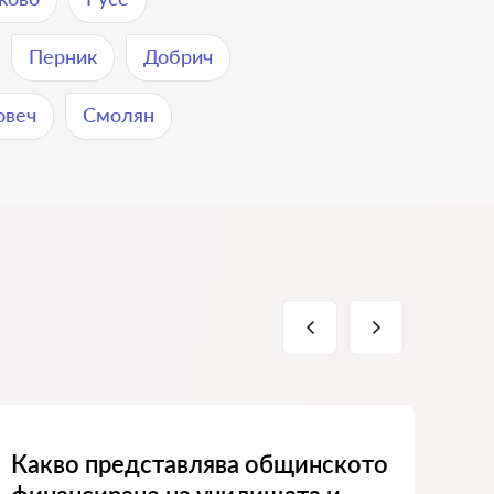
Перник
Добрич
овеч
Смолян
Какво представлява общинското
Ка