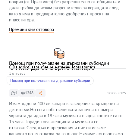
покрив (от Практикер) без разрешително от общината и
дали трябва да искам разрешително за верандата след
като я има в предварително удобреният проект на
инвеститора.
Премини към отговора
Помощ при получаване на държавни субсидии
Отказ да се върне капаро
1 отговор
Помощ при получаване на държавни субсидии
1
1248
20.08.2025
Имам дадени 400 лв капаро в заведение за кръщене на
детето ми.Но сега собственичката започна с номера
украсата да идва в 18 часа музиката също,а гостите са от
15 часа.Поради това агенцията и музиката се
отказват.След дълги пререкания и ние си искаме
капарото,но тя отказва да го върне.Нямаме договор,само