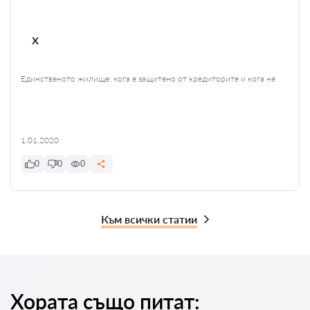
x
Единственото жилище: кога е защитено от кредиторите и кога не
1.01.2020
0
0
0
Към всички статии
Хората също питат: