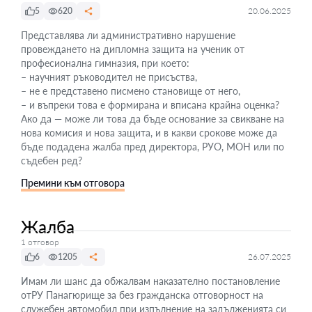
5
620
20.06.2025
Представлява ли административно нарушение
провеждането на дипломна защита на ученик от
професионална гимназия, при което:
– научният ръководител не присъства,
– не е представено писмено становище от него,
– и въпреки това е формирана и вписана крайна оценка?
Ако да — може ли това да бъде основание за свикване на
нова комисия и нова защита, и в какви срокове може да
бъде подадена жалба пред директора, РУО, МОН или по
съдебен ред?
Премини към отговора
Жалба
1 отговор
6
1205
26.07.2025
Имам ли шанс да обжалвам наказателно постановление
отРУ Панагюрище за без гражданска отговорност на
служебен автомобил при изпълнение на задълженията си