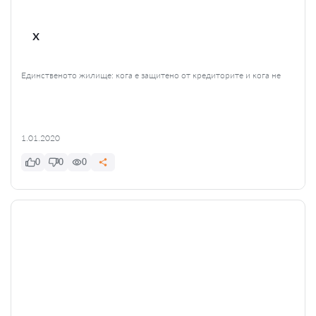
x
Единственото жилище: кога е защитено от кредиторите и кога не
1.01.2020
0
0
0