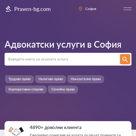
Praven-bg.com
София
Адвокатски услуги в
София
Трудово право
Налогово право
Наказателно право
Корпоративни спорове
Семейно право
4890+ доволни клиента
Ежедневно помагаме на хората да решат правните си