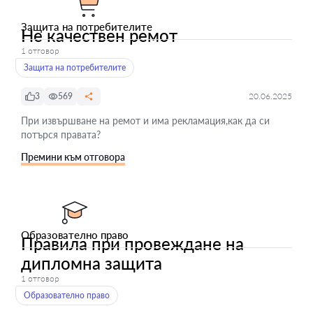
Защита на потребителите
Не качествен ремот
1 отговор
Защита на потребителите
3
569
20.06.2025
При извършване на ремот и има рекламация,как да си
потърся правата?
Премини към отговора
Образователно право
Правила при провеждане на
дипломна защита
1 отговор
Образователно право