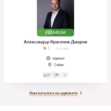
PREMIUM
Александър Красенов Джуров
Отзиви:
5
0 отзиви
Оценка:
Адвокат
София
17
0
Към каталога на адвокати