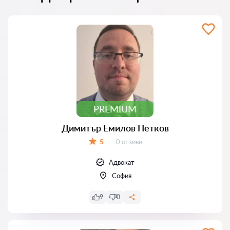
PREMIUM
Димитър Емилов Петков
Отзиви:
5
0 отзиви
Оценка:
Адвокат
София
9
0