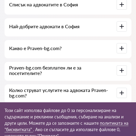
Списък на адвокатите в София
на документите по делото. Списък на колегията на
адвокатите в София. Цени за услугите на адвокатите и
отзиви.
Пълна база данни на адвокатите в София в списък,
Най-добрите адвокати в София
специално за вас. Пълна биография на адвокатите с
телефонни номера.
Събрали сме списък с най-добрите адвокати в София с
Какво е Praven-bg.com?
пълна информация. Цени, отзиви, телефонен номер и
адрес.
Praven-bg.com е съвременна юридическа компания. Ние
Praven-bg.com безплатен ли е за
помагаме на физически и юридически лица, както и на
посетителите?
чуждестранни компании.
Да, самият сайт и неговото ползване са безплатни за
Колко струват услугите на адвоката Praven-
посетителите в София, но услугите и консултациите,
bg.com?
предоставяни от юристи и адвокати, са платни.
Цената на консултацията и услугите на нашите
Този сайт използва файлове до 0 за персонализиране на
специалисти зависи от сложността на въпроса и обема
съдържание и рекламни съобщения, събиране на анализи и
работа; обикновено консултацията по телефона (онлайн)
други цели. Можете да се запознаете с нашите
политиката на
е от 35 до 45 €. Цената на договора се обсъжда
индивидуално.
© 2026 Praven-bg.com
"бисквитката"
. Ако се съгласите да използвате файлове 0,
щракнете върху "Приемам".