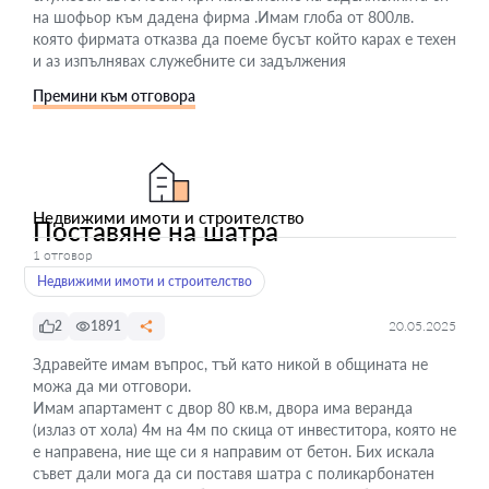
на шофьор към дадена фирма .Имам глоба от 800лв.
която фирмата отказва да поеме бусът който карах е техен
и аз изпълнявах служебните си задължения
Премини към отговора
Недвижими имоти и строителство
Поставяне на шатра
1 отговор
Недвижими имоти и строителство
2
1891
20.05.2025
Здравейте имам въпрос, тъй като никой в общината не
можа да ми отговори.
Имам апартамент с двор 80 кв.м, двора има веранда
(излаз от хола) 4м на 4м по скица от инвеститора, която не
е направена, ние ще си я направим от бетон. Бих искала
съвет дали мога да си поставя шатра с поликарбонатен