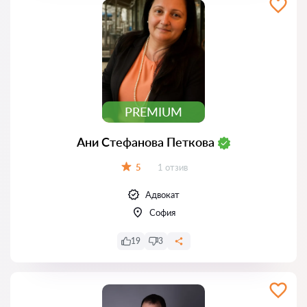
PREMIUM
Ани Стефанова Петкова
Отзиви:
5
1 отзив
Оценка:
Адвокат
София
19
3