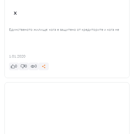
x
Единственото жилище: кога е защитено от кредиторите и кога не
1.01.2020
0
0
0