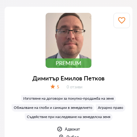
PREMIUM
Димитър Емилов Петков
Отзиви:
5
0 отзиви
Оценка:
Изготвяне на договори за покупко-продажба на земя
Обжалване на глоби и санкции в земеделието
Аграрно право
Съдействие при наследяване на земеделска земя
Адвокат