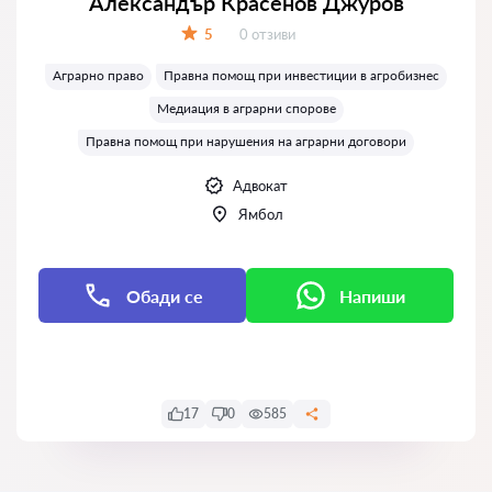
Александър Красенов Джуров
Отзиви:
5
0 отзиви
Оценка:
Аграрно право
Правна помощ при инвестиции в агробизнес
Медиация в аграрни спорове
Правна помощ при нарушения на аграрни договори
Адвокат
Ямбол
Обади се
Напиши
Напиши
17
0
585