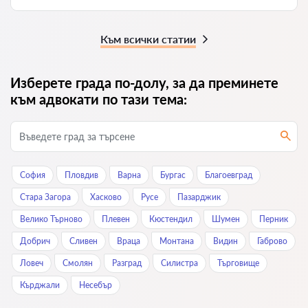
Към всички статии
Изберете града по-долу, за да преминете
към адвокати по тази тема:
София
Пловдив
Варна
Бургас
Благоевград
Стара Загора
Хасково
Русе
Пазарджик
Велико Търново
Плевен
Кюстендил
Шумен
Перник
Добрич
Сливен
Враца
Монтана
Видин
Габрово
Ловеч
Смолян
Разград
Силистра
Търговище
Кърджали
Нeсeбър