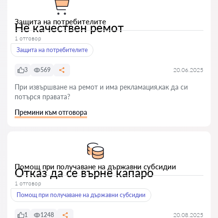
Защита на потребителите
Не качествен ремот
1 отговор
Защита на потребителите
3
569
20.06.2025
При извършване на ремот и има рекламация,как да си
потърся правата?
Премини към отговора
Помощ при получаване на държавни субсидии
Отказ да се върне капаро
1 отговор
Помощ при получаване на държавни субсидии
1
1248
20.08.2025