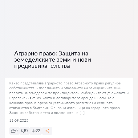
Аграрно право: Защита на
земеделските земи и нови
предизвикателства
Какво представлява аграрното право Аграрното право регулира
собствеността, използването и опазването на земеделските земи,
правата на земеделските производители, субсидиите от държавата и
Европейския съюз, както и договорите за аренда и наем. То е
ключова правна сфера за устойчивото развитие на селското
стопанство в България. Основни източници на аграрното право
Закон за собствеността и ползването на […]
18.09.2025
0
0
22