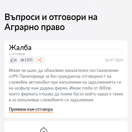
Въпроси и отговори на
Аграрно право
Жалба
1 отговор
6
1205
26.07.2025
Имам ли шанс да обжалвам наказателно постановление
отРУ Панагюрище за без гражданска отговорност на
служебен автомобил при изпълнение на задълженията си
на шофьор към дадена фирма .Имам глоба от 800лв.
която фирмата отказва да поеме бусът който карах е техен
и аз изпълнявах служебните си задължения
Премини към отговора