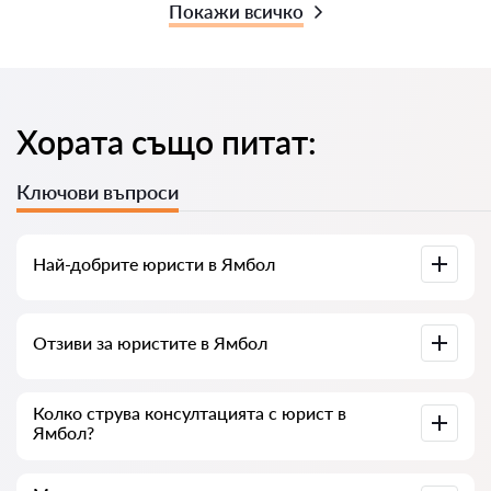
Покажи всичко
Хората също питат:
Ключови въпроси
Най-добрите юристи в Ямбол
Събрали сме списък с най-добрите юристи в Ямбол с
Отзиви за юристите в Ямбол
пълна информация. Цени, отзиви, телефонен номер и
адрес.
В нашия сервис сме събрали истински отзиви за
Колко струва консултацията с юрист в
юристите, не изтриваме отрицателни отзиви и няма
Ямбол?
възможност за манипулация.
Консултацията с юристите в Ямбол започва от 35 € и