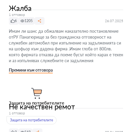
Жалба
1 отговор
6
1205
26.07.2025
Имам ли шанс да обжалвам наказателно постановление
отРУ Панагюрище за без гражданска отговорност на
служебен автомобил при изпълнение на задълженията си
на шофьор към дадена фирма .Имам глоба от 800лв.
която фирмата отказва да поеме бусът който карах е техен
и аз изпълнявах служебните си задължения
Премини към отговора
Защита на потребителите
Не качествен ремот
1 отговор
Защита на потребителите