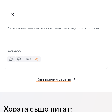
x
Единственото жилище: кога е защитено от кредиторите и кога не
1.01.2020
0
0
0
Към всички статии
Хората също питат: