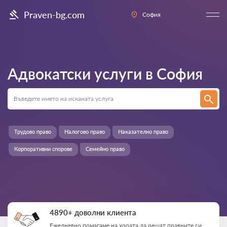
Praven-bg.com
София
Адвокатски услуги в
София
Трудово право
Налогово право
Наказателно право
Корпоративни спорове
Семейно право
4890+ доволни клиента
Ежедневно помагаме на хората да решат правните си