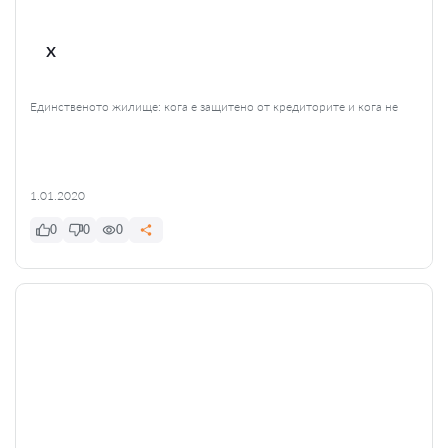
x
Единственото жилище: кога е защитено от кредиторите и кога не
1.01.2020
0
0
0