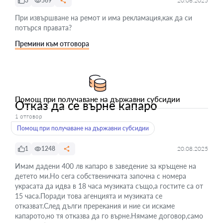
3
569
20.06.2025
При извършване на ремот и има рекламация,как да си
потърся правата?
Премини към отговора
Помощ при получаване на държавни субсидии
Отказ да се върне капаро
1 отговор
Помощ при получаване на държавни субсидии
1
1248
20.08.2025
Имам дадени 400 лв капаро в заведение за кръщене на
детето ми.Но сега собственичката започна с номера
украсата да идва в 18 часа музиката също,а гостите са от
15 часа.Поради това агенцията и музиката се
отказват.След дълги пререкания и ние си искаме
капарото,но тя отказва да го върне.Нямаме договор,само