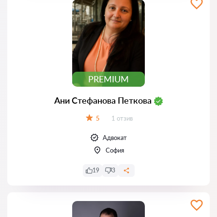
PREMIUM
Ани Стефанова Петкова
Отзиви:
5
1 отзив
Оценка:
Адвокат
София
19
3