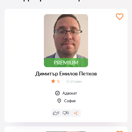
PREMIUM
Димитър Емилов Петков
Отзиви:
5
0 отзиви
Оценка:
Адвокат
София
9
0