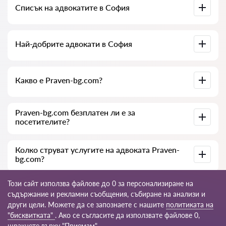
Списък на адвокатите в София
на документите по делото. Списък на колегията на
адвокатите в София. Цени за услугите на адвокатите и
отзиви.
Пълна база данни на адвокатите в София в списък,
Най-добрите адвокати в София
специално за вас. Пълна биография на адвокатите с
телефонни номера.
Събрали сме списък с най-добрите адвокати в София с
Какво е Praven-bg.com?
пълна информация. Цени, отзиви, телефонен номер и
адрес.
Praven-bg.com е съвременна юридическа компания. Ние
Praven-bg.com безплатен ли е за
помагаме на физически и юридически лица, както и на
посетителите?
чуждестранни компании.
Да, самият сайт и неговото ползване са безплатни за
Колко струват услугите на адвоката Praven-
посетителите в София, но услугите и консултациите,
bg.com?
предоставяни от юристи и адвокати, са платни.
Цената на консултацията и услугите на нашите
Този сайт използва файлове до 0 за персонализиране на
специалисти зависи от сложността на въпроса и обема
съдържание и рекламни съобщения, събиране на анализи и
работа; обикновено консултацията по телефона (онлайн)
други цели. Можете да се запознаете с нашите
политиката на
е от 35 до 45 €. Цената на договора се обсъжда
индивидуално.
© 2026 Praven-bg.com
"бисквитката"
. Ако се съгласите да използвате файлове 0,
щракнете върху "Приемам".