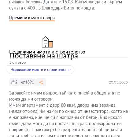
някаква бележка.Датата е 16.08. Как може да си върнем
сумата е 400 лв.Благодаря Ви за помощта.
Премини към отговора
Недвижими имоти и строителство
Поставяне на шатра
1 отговор
Недвижими имоти и строителство
2
1891
20.05.2025
Здравейте имам въпрос, тъй като никой в общината не
можа да ми отговори.
Имам апартамент с двор 80 кв.м, двора има веранда
(излаз от хола) 4м на 4м по скица от инвеститора, която не
е направена, ние ще си я направим от бетон. Бих искала
съвет дали мога да си поставя шатра с поликарбонатен
покрив (от Практикер) без разрешително от общината и
дали трябва да искам разрешително за верандата след