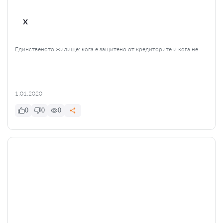
x
Единственото жилище: кога е защитено от кредиторите и кога не
1.01.2020
0
0
0