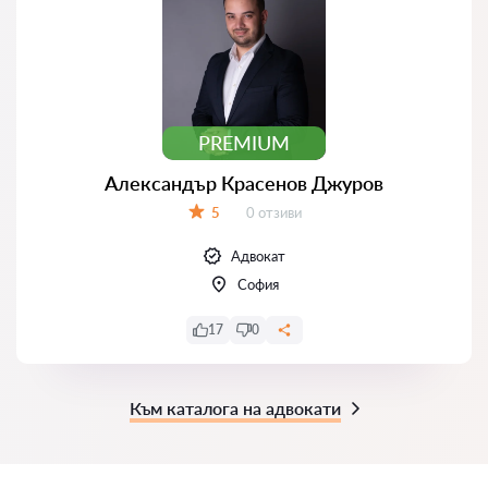
PREMIUM
Александър Красенов Джуров
Отзиви:
5
0 отзиви
Оценка:
Адвокат
София
17
0
Към каталога на адвокати