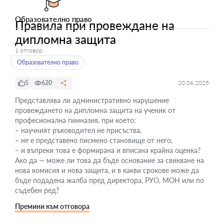
Образователно право
Правила при провеждане на
дипломна защита
1 отговор
Образователно право
5
620
20.06.2025
Представлява ли административно нарушение
провеждането на дипломна защита на ученик от
професионална гимназия, при което:
– научният ръководител не присъства,
– не е представено писмено становище от него,
– и въпреки това е формирана и вписана крайна оценка?
Ако да — може ли това да бъде основание за свикване на
нова комисия и нова защита, и в какви срокове може да
бъде подадена жалба пред директора, РУО, МОН или по
съдебен ред?
Премини към отговора