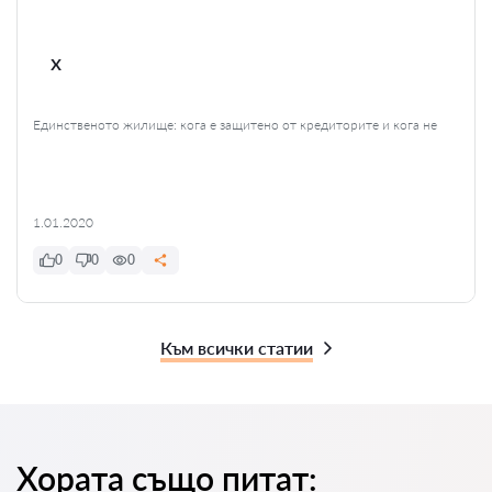
x
Единственото жилище: кога е защитено от кредиторите и кога не
1.01.2020
0
0
0
Към всички статии
Хората също питат: