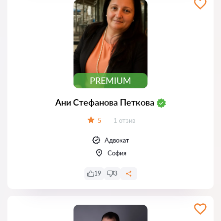
PREMIUM
Ани Стефанова Петкова
Отзиви:
5
1 отзив
Оценка:
Адвокат
София
19
3