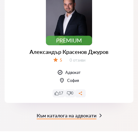
PREMIUM
Александър Красенов Джуров
Отзиви:
5
0 отзиви
Оценка:
Адвокат
София
17
0
Към каталога на адвокати