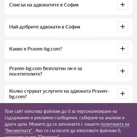
Списък на адвокатите в София
на документите по делото. Списък на колегията на
адвокатите в София. Цени за услугите на адвокатите и
отзиви.
Пълна база данни на адвокатите в София в списък,
Най-добрите адвокати в София
специално за вас. Пълна биография на адвокатите с
телефонни номера.
Събрали сме списък с най-добрите адвокати в София с
Какво е Praven-bg.com?
пълна информация. Цени, отзиви, телефонен номер и
адрес.
Praven-bg.com е съвременна юридическа компания. Ние
Praven-bg.com безплатен ли е за
помагаме на физически и юридически лица, както и на
посетителите?
чуждестранни компании.
Да, самият сайт и неговото ползване са безплатни за
Колко струват услугите на адвоката Praven-
посетителите в София, но услугите и консултациите,
bg.com?
предоставяни от юристи и адвокати, са платни.
Цената на консултацията и услугите на нашите
Този сайт използва файлове до 0 за персонализиране на
специалисти зависи от сложността на въпроса и обема
съдържание и рекламни съобщения, събиране на анализи и
работа; обикновено консултацията по телефона (онлайн)
други цели. Можете да се запознаете с нашите
политиката на
е от 35 до 45 €. Цената на договора се обсъжда
индивидуално.
© 2026 Praven-bg.com
"бисквитката"
. Ако се съгласите да използвате файлове 0,
щракнете върху "Приемам".