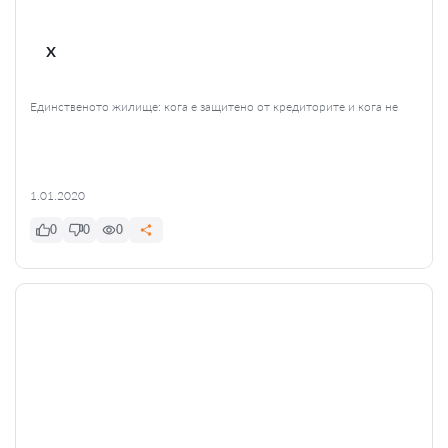
x
Единственото жилище: кога е защитено от кредиторите и кога не
1.01.2020
0
0
0