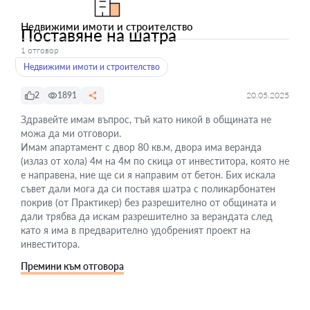
Недвижими имоти и строителство
Поставяне на шатра
1 отговор
Недвижими имоти и строителство
2
1891
20.05.2025
Здравейте имам въпрос, тъй като никой в общината не
можа да ми отговори.
Имам апартамент с двор 80 кв.м, двора има веранда
(излаз от хола) 4м на 4м по скица от инвеститора, която не
е направена, ние ще си я направим от бетон. Бих искала
съвет дали мога да си поставя шатра с поликарбонатен
покрив (от Практикер) без разрешително от общината и
дали трябва да искам разрешително за верандата след
като я има в предварително удобреният проект на
инвеститора.
Премини към отговора