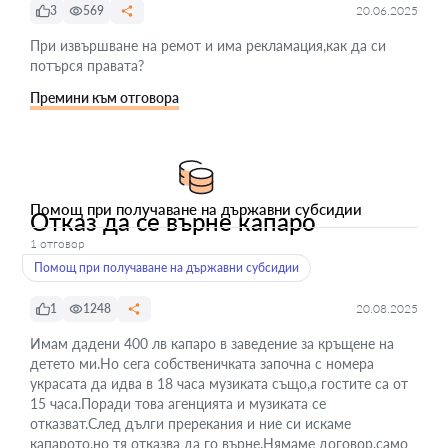
3
569
20.06.2025
При извършване на ремот и има рекламация,как да си
потърся правата?
Премини към отговора
Помощ при получаване на държавни субсидии
Отказ да се върне капаро
1 отговор
Помощ при получаване на държавни субсидии
1
1248
20.08.2025
Имам дадени 400 лв капаро в заведение за кръщене на
детето ми.Но сега собственичката започна с номера
украсата да идва в 18 часа музиката също,а гостите са от
15 часа.Поради това агенцията и музиката се
отказват.След дълги пререкания и ние си искаме
капарото,но тя отказва да го върне.Нямаме договор,само