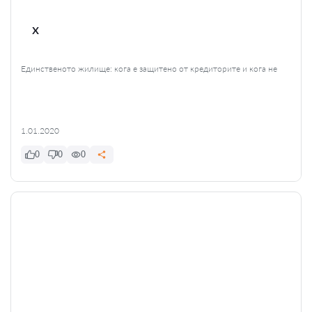
x
Единственото жилище: кога е защитено от кредиторите и кога не
1.01.2020
0
0
0