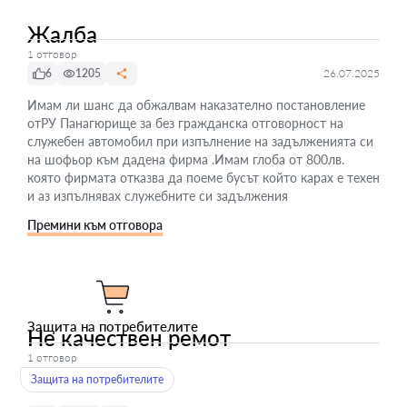
Жалба
1 отговор
6
1205
26.07.2025
Имам ли шанс да обжалвам наказателно постановление
отРУ Панагюрище за без гражданска отговорност на
служебен автомобил при изпълнение на задълженията си
на шофьор към дадена фирма .Имам глоба от 800лв.
която фирмата отказва да поеме бусът който карах е техен
и аз изпълнявах служебните си задължения
Премини към отговора
Защита на потребителите
Не качествен ремот
1 отговор
Защита на потребителите