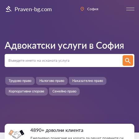
Praven-bg.com
София
Адвокатски услуги в
София
Трудово право
Налогово право
Наказателно право
Корпоративни спорове
Семейно право
4890+ доволни клиента
Ежедневно помагаме на хората да решат правните си