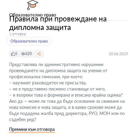
Образователно право
Правила при провеждане на
дипломна защита
1 отговор
Образователно право
5
620
20.06.2025
Представлява ли административно нарушение
провеждането на дипломна защита на ученик от
професионална гимназия, при което:
– научният ръководител не присъства,
– не е представено писмено становище от него,
– и въпреки това е формирана и вписана крайна оценка?
Ако да — може ли това да бъде основание за свикване на
нова комисия и нова защита, и в какви срокове може да
бъде подадена жалба пред директора, РУО, МОН или по
съдебен ред?
Премини към отговора