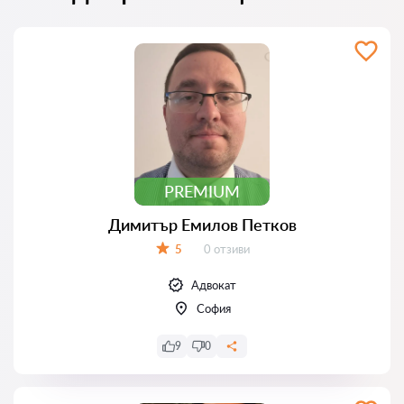
PREMIUM
Димитър Емилов Петков
Отзиви:
5
0 отзиви
Оценка:
Адвокат
София
9
0