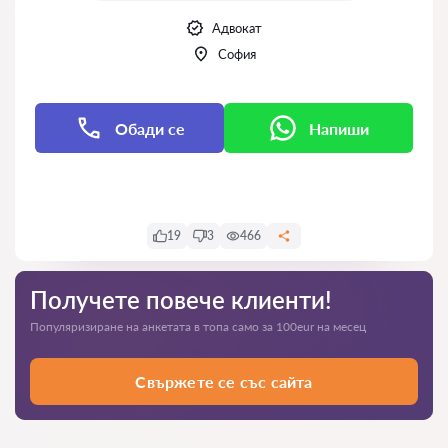
Адвокат
София
Обади се
Напиши
Напиши
19
3
466
Получете повече клиенти!
Популяризиране на анкетата в топа само за 100eur на месец
Свържете се със сайта