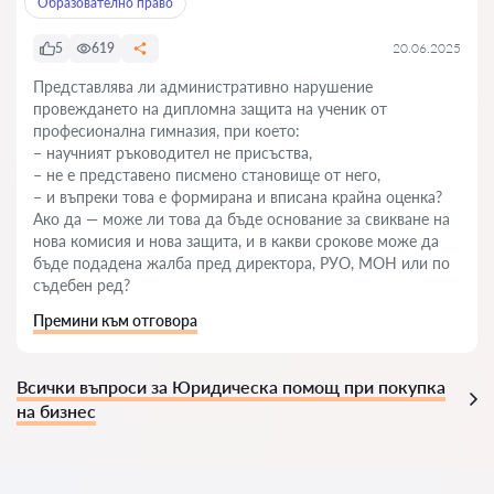
Образователно право
5
619
20.06.2025
Представлява ли административно нарушение
провеждането на дипломна защита на ученик от
професионална гимназия, при което:
– научният ръководител не присъства,
– не е представено писмено становище от него,
– и въпреки това е формирана и вписана крайна оценка?
Ако да — може ли това да бъде основание за свикване на
нова комисия и нова защита, и в какви срокове може да
бъде подадена жалба пред директора, РУО, МОН или по
съдебен ред?
Премини към отговора
Всички въпроси за Юридическа помощ при покупка
на бизнес