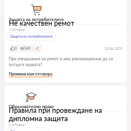
Защита на потребителите
Не качествен ремот
1 отговор
Защита на потребителите
3
569
20.06.2025
При извършване на ремот и има рекламация,как да си
потърся правата?
Премини към отговора
Образователно право
Правила при провеждане на
дипломна защита
1 отговор