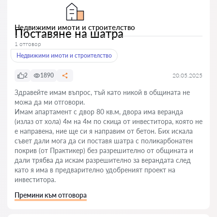
Недвижими имоти и строителство
Поставяне на шатра
1 отговор
Недвижими имоти и строителство
2
1890
20.05.2025
Здравейте имам въпрос, тъй като никой в общината не
можа да ми отговори.
Имам апартамент с двор 80 кв.м, двора има веранда
(излаз от хола) 4м на 4м по скица от инвеститора, която не
е направена, ние ще си я направим от бетон. Бих искала
съвет дали мога да си поставя шатра с поликарбонатен
покрив (от Практикер) без разрешително от общината и
дали трябва да искам разрешително за верандата след
като я има в предварително удобреният проект на
инвеститора.
Премини към отговора