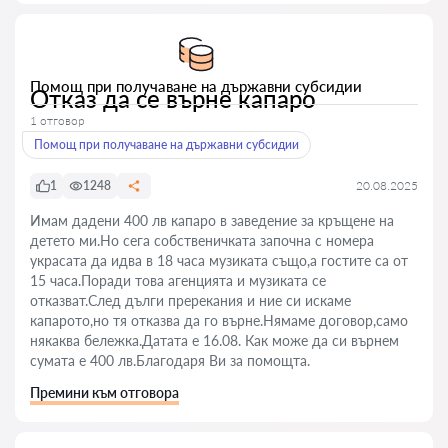
Помощ при получаване на държавни субсидии
Отказ да се върне капаро
1 отговор
Помощ при получаване на държавни субсидии
1
1248
20.08.2025
Имам дадени 400 лв капаро в заведение за кръщене на
детето ми.Но сега собственичката започна с номера
украсата да идва в 18 часа музиката също,а гостите са от
15 часа.Поради това агенцията и музиката се
отказват.След дълги пререкания и ние си искаме
капарото,но тя отказва да го върне.Нямаме договор,само
някаква бележка.Датата е 16.08. Как може да си върнем
сумата е 400 лв.Благодаря Ви за помощта.
Премини към отговора