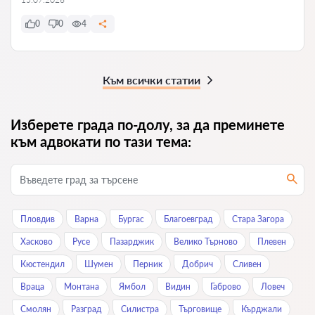
0
0
4
Към всички статии
Изберете града по-долу, за да преминете
към адвокати по тази тема:
Пловдив
Варна
Бургас
Благоевград
Стара Загора
Хасково
Русе
Пазарджик
Велико Търново
Плевен
Кюстендил
Шумен
Перник
Добрич
Сливен
Враца
Монтана
Ямбол
Видин
Габрово
Ловеч
Смолян
Разград
Силистра
Търговище
Кърджали