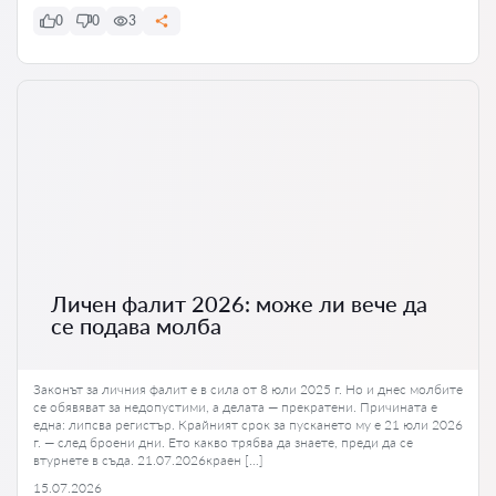
0
0
3
Личен фалит 2026: може ли вече да
се подава молба
Законът за личния фалит е в сила от 8 юли 2025 г. Но и днес молбите
се обявяват за недопустими, а делата — прекратени. Причината е
една: липсва регистър. Крайният срок за пускането му е 21 юли 2026
г. — след броени дни. Ето какво трябва да знаете, преди да се
втурнете в съда. 21.07.2026краен […]
15.07.2026