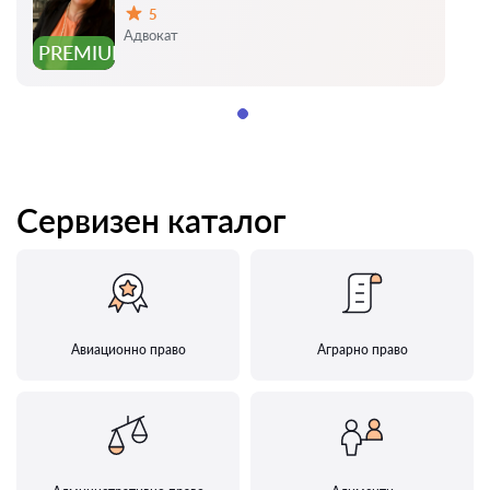
5
Оценка:
Адвокат
PREMIUM
Сервизен каталог
Авиационно право
Аграрно право