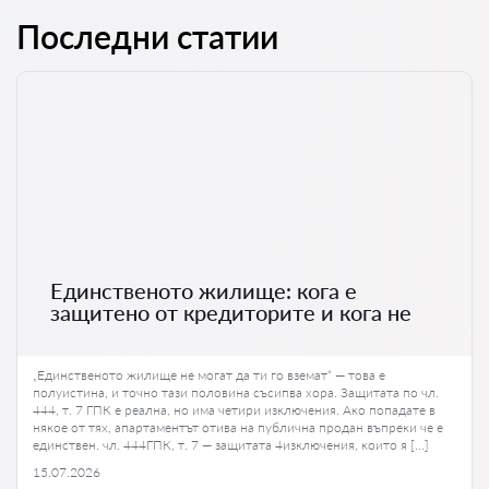
Последни статии
Единственото жилище: кога е
защитено от кредиторите и кога не
„Единственото жилище не могат да ти го вземат“ — това е
полуистина, и точно тази половина съсипва хора. Защитата по чл.
444, т. 7 ГПК е реална, но има четири изключения. Ако попадате в
някое от тях, апартаментът отива на публична продан въпреки че е
единствен. чл. 444ГПК, т. 7 — защитата 4изключения, които я […]
15.07.2026