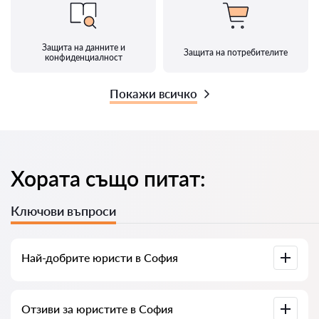
Защита на данните и
Защита на потребителите
конфиденциалност
Покажи всичко
Хората също питат:
Ключови въпроси
Най-добрите юристи в София
Събрали сме списък с най-добрите юристи в София с
Отзиви за юристите в София
пълна информация. Цени, отзиви, телефонен номер и