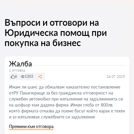
Въпроси и отговори на
Юридическа помощ при
покупка на бизнес
Жалба
1 отговор
6
1203
26.07.2025
Имам ли шанс да обжалвам наказателно постановление
отРУ Панагюрище за без гражданска отговорност на
служебен автомобил при изпълнение на задълженията си
на шофьор към дадена фирма .Имам глоба от 800лв.
която фирмата отказва да поеме бусът който карах е техен
и аз изпълнявах служебните си задължения
Премини към отговора