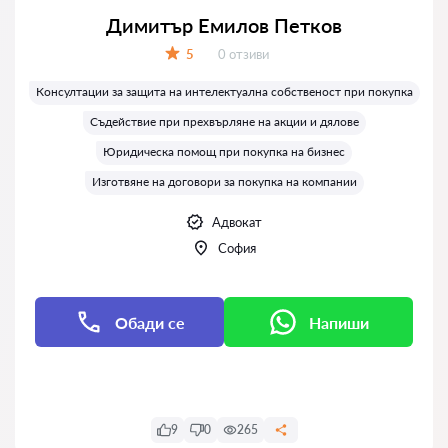
Димитър Емилов Петков
Отзиви:
5
0 отзиви
Оценка:
Консултации за защита на интелектуална собственост при покупка
Съдействие при прехвърляне на акции и дялове
Юридическа помощ при покупка на бизнес
Изготвяне на договори за покупка на компании
Адвокат
София
Обади се
Напиши
Напиши
9
0
265