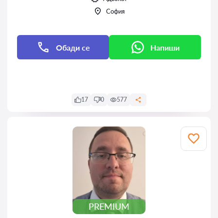
София
Обади се
Напиши
Напиши
17
0
577
PREMIUM