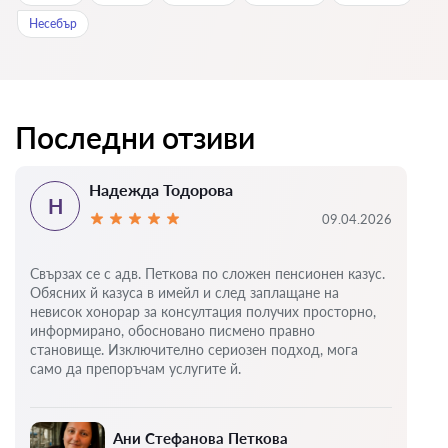
Нeсeбър
Последни отзиви
Надежда Тодорова
Н
09.04.2026
Свързах се с адв. Петкова по сложен пенсионен казус.
Обясних й казуса в имейл и след заплащане на
невисок хонорар за консултация получих просторно,
информирано, обосновано писмено правно
становище. Изключително сериозен подход, мога
само да препоръчам услугите й.
Ани Стефанова Петкова