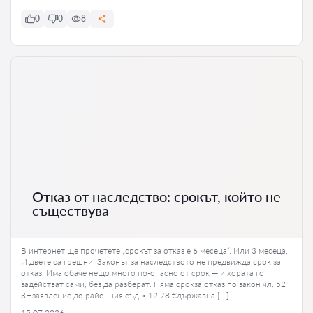
0
0
8
Отказ от наследство: срокът, който не
съществува
В интернет ще прочетете „срокът за отказ е 6 месеца“. Или 3 месеца.
И двете са грешни. Законът за наследството не предвижда срок за
отказ. Има обаче нещо много по-опасно от срок — и хората го
задействат сами, без да разберат. Няма срокза отказ по закон чл. 52
ЗНзаявление до районния съд ≈ 12,78 €държавна […]
15.07.2026