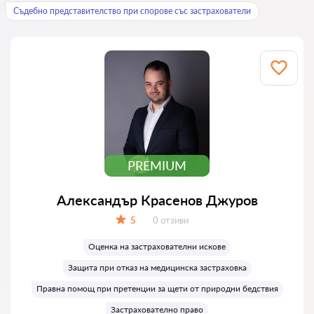
Съдебно представителство при спорове със застрахователи
PREMIUM
Александър Красенов Джуров
Отзиви:
5
0 отзиви
Оценка:
Оценка на застрахователни искове
Защита при отказ на медицинска застраховка
Правна помощ при претенции за щети от природни бедствия
Застрахователно право