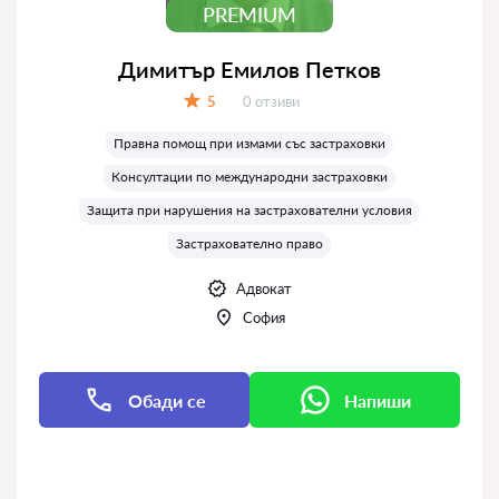
PREMIUM
Димитър Емилов Петков
Отзиви:
5
0 отзиви
Оценка:
Правна помощ при измами със застраховки
Консултации по международни застраховки
Защита при нарушения на застрахователни условия
Застрахователно право
Адвокат
София
Обади се
Напиши
Напиши