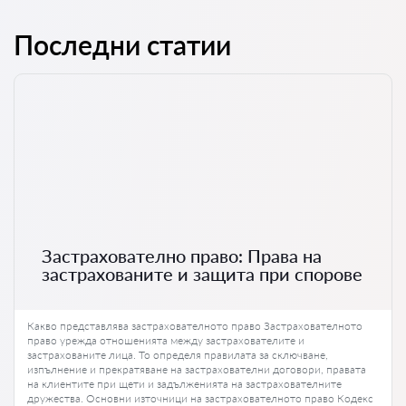
Последни статии
Застрахователно право: Права на
застрахованите и защита при спорове
Какво представлява застрахователното право Застрахователното
право урежда отношенията между застрахователите и
застрахованите лица. То определя правилата за сключване,
изпълнение и прекратяване на застрахователни договори, правата
на клиентите при щети и задълженията на застрахователните
дружества. Основни източници на застрахователното право Кодекс