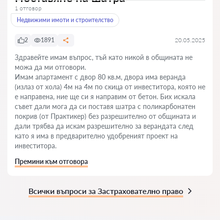
1 отговор
Недвижими имоти и строителство
2
1891
20.05.2025
Здравейте имам въпрос, тъй като никой в общината не
можа да ми отговори.
Имам апартамент с двор 80 кв.м, двора има веранда
(излаз от хола) 4м на 4м по скица от инвеститора, която не
е направена, ние ще си я направим от бетон. Бих искала
съвет дали мога да си поставя шатра с поликарбонатен
покрив (от Практикер) без разрешително от общината и
дали трябва да искам разрешително за верандата след
като я има в предварително удобреният проект на
инвеститора.
Премини към отговора
Всички въпроси за Застрахователно право