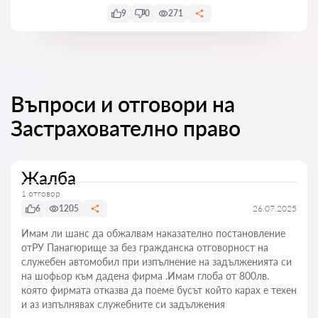
9
0
271
Въпроси и отговори на
Застрахователно право
Жалба
1 отговор
6
1205
26.07.2025
Имам ли шанс да обжалвам наказателно постановление
отРУ Панагюрище за без гражданска отговорност на
служебен автомобил при изпълнение на задълженията си
на шофьор към дадена фирма .Имам глоба от 800лв.
която фирмата отказва да поеме бусът който карах е техен
и аз изпълнявах служебните си задължения