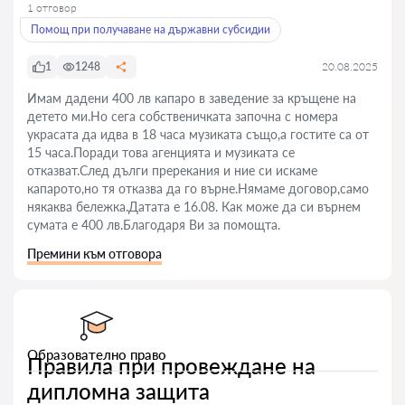
1 отговор
Помощ при получаване на държавни субсидии
1
1248
20.08.2025
Имам дадени 400 лв капаро в заведение за кръщене на
детето ми.Но сега собственичката започна с номера
украсата да идва в 18 часа музиката също,а гостите са от
15 часа.Поради това агенцията и музиката се
отказват.След дълги пререкания и ние си искаме
капарото,но тя отказва да го върне.Нямаме договор,само
някаква бележка.Датата е 16.08. Как може да си върнем
сумата е 400 лв.Благодаря Ви за помощта.
Премини към отговора
Образователно право
Правила при провеждане на
дипломна защита