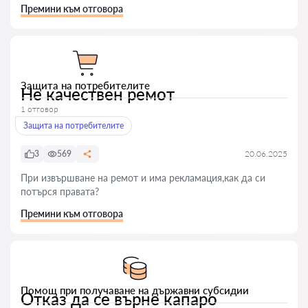
Премини към отговора
Защита на потребителите
Не качествен ремот
1 отговор
Защита на потребителите
3
569
20.06.2025
При извършване на ремот и има рекламация,как да си
потърся правата?
Премини към отговора
Помощ при получаване на държавни субсидии
Отказ да се върне капаро