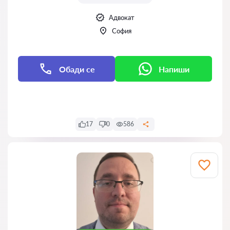
Адвокат
София
Обади се
Напиши
Напиши
17
0
586