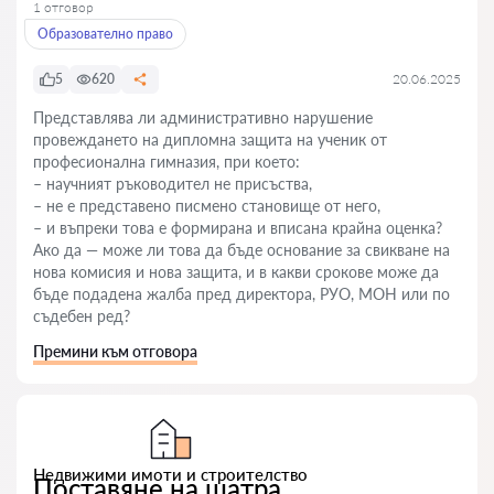
1 отговор
Образователно право
5
620
20.06.2025
Представлява ли административно нарушение
провеждането на дипломна защита на ученик от
професионална гимназия, при което:
– научният ръководител не присъства,
– не е представено писмено становище от него,
– и въпреки това е формирана и вписана крайна оценка?
Ако да — може ли това да бъде основание за свикване на
нова комисия и нова защита, и в какви срокове може да
бъде подадена жалба пред директора, РУО, МОН или по
съдебен ред?
Премини към отговора
Недвижими имоти и строителство
Поставяне на шатра