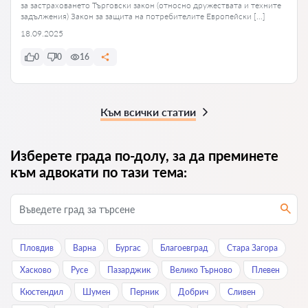
за застраховането Търговски закон (относно дружествата и техните
задължения) Закон за защита на потребителите Европейски […]
18.09.2025
0
0
16
Към всички статии
Изберете града по-долу, за да преминете
към адвокати по тази тема:
Пловдив
Варна
Бургас
Благоевград
Стара Загора
Хасково
Русе
Пазарджик
Велико Търново
Плевен
Кюстендил
Шумен
Перник
Добрич
Сливен