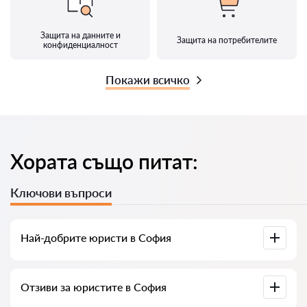
Защита на данните и
Защита на потребителите
конфиденциалност
Покажи всичко
Хората също питат:
Ключови въпроси
Най-добрите юристи в София
Събрали сме списък с най-добрите юристи в София с
Отзиви за юристите в София
пълна информация. Цени, отзиви, телефонен номер и
адрес.