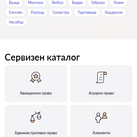
Враца
Монтана
Ямбол
Видин
Габрово
Ловеч
Смолян
Разград
Силистра
Търговище
Кърджали
Нeсeбър
Сервизен каталог
Авиационно право
Аграрно право
Административно право
Алименти