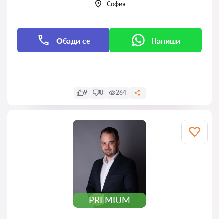
София
Обади се
Напиши
Напиши
9
0
264
PREMIUM