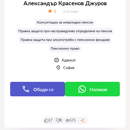
Александър Красенов Джуров
Отзиви:
5
0 отзиви
Оценка:
Консултации за инвалидни пенсии
Правна защита при несправедливо определяне на пенсия
Правна защита при злоупотреби с пенсионни фондове
Пенсионно право
Адвокат
София
Обади се
Напиши
Напиши
17
0
575