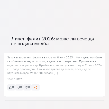
Личен фалит 2026: може ли вече да
се подава молба
Законът за личния фалит е в сила от 8 юли 2025 г. Но и днес молбите
се обявяват за недопустими, а делата — прекратени. Причината е
една: липсва регистър. Крайният срок за пускането му е 21 юли 2026
г. — след броени дни. Ето какво трябва да знаете, преди да се
втурнете в съда. 21.07.2026краен […]
15.07.2026
0
0
8