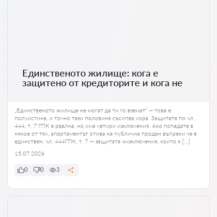
Единственото жилище: кога е
защитено от кредиторите и кога не
„Единственото жилище не могат да ти го вземат“ — това е
полуистина, и точно тази половина съсипва хора. Защитата по чл.
444, т. 7 ГПК е реална, но има четири изключения. Ако попадате в
някое от тях, апартаментът отива на публична продан въпреки че е
единствен. чл. 444ГПК, т. 7 — защитата 4изключения, които я […]
15.07.2026
0
0
3