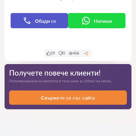
Обади се
Напиши
Напиши
19
3
466
Получете повече клиенти!
Популяризиране на анкетата в топа само за 100eur на месец
Свържете се със сайта