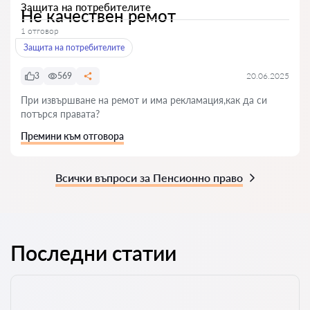
Защита на потребителите
Не качествен ремот
1 отговор
Защита на потребителите
3
569
20.06.2025
При извършване на ремот и има рекламация,как да си
потърся правата?
Премини към отговора
Всички въпроси за Пенсионно право
Последни статии