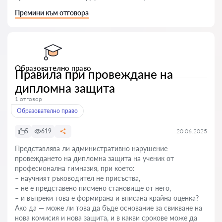
Премини към отговора
Образователно право
Правила при провеждане на
дипломна защита
1 отговор
Образователно право
5
619
20.06.2025
Представлява ли административно нарушение
провеждането на дипломна защита на ученик от
професионална гимназия, при което:
– научният ръководител не присъства,
– не е представено писмено становище от него,
– и въпреки това е формирана и вписана крайна оценка?
Ако да — може ли това да бъде основание за свикване на
нова комисия и нова защита, и в какви срокове може да