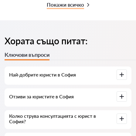
Покажи всичко
Хората също питат:
Ключови въпроси
Най-добрите юристи в София
Събрали сме списък с най-добрите юристи в София с
Отзиви за юристите в София
пълна информация. Цени, отзиви, телефонен номер и
адрес.
В нашия сервис сме събрали истински отзиви за
Колко струва консултацията с юрист в
юристите, не изтриваме отрицателни отзиви и няма
София?
възможност за манипулация.
Консултацията с юристите в София започва от 35 € и