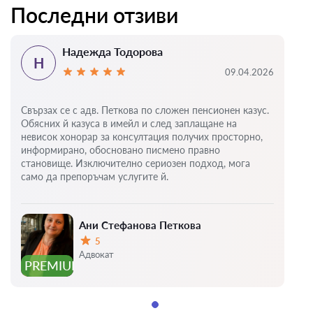
Последни отзиви
Надежда Тодорова
Н
09.04.2026
Свързах се с адв. Петкова по сложен пенсионен казус.
Обясних й казуса в имейл и след заплащане на
невисок хонорар за консултация получих просторно,
информирано, обосновано писмено правно
становище. Изключително сериозен подход, мога
само да препоръчам услугите й.
Ани Стефанова Петкова
5
Оценка:
Адвокат
PREMIUM