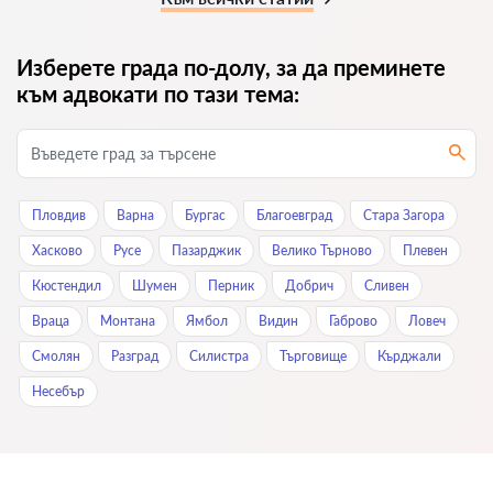
Изберете града по-долу, за да преминете
към адвокати по тази тема:
Пловдив
Варна
Бургас
Благоевград
Стара Загора
Хасково
Русе
Пазарджик
Велико Търново
Плевен
Кюстендил
Шумен
Перник
Добрич
Сливен
Враца
Монтана
Ямбол
Видин
Габрово
Ловеч
Смолян
Разград
Силистра
Търговище
Кърджали
Нeсeбър