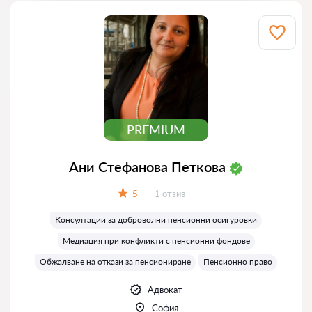
PREMIUM
Ани Стефанова Петкова
Отзиви:
5
1 отзив
Оценка:
Консултации за доброволни пенсионни осигуровки
Медиация при конфликти с пенсионни фондове
Обжалване на откази за пенсиониране
Пенсионно право
Адвокат
София