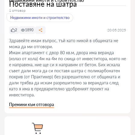
Недвижими имоти и строителство
Поставяне на шатра
1 отговор
Недвижими имоти и строителство
2
1890
20.05.2025
Здравейте имам въпрос, тъй като никой в общината не
можа да ми отговори.
Имам апартамент с двор 80 кв.м, двора има веранда
(излаз от хола) 4м на 4м по скица от инвеститора, която не
е направена, ние ще си я направим от бетон. Бих искала
съвет дали мога да си поставя шатра с поликарбонатен
покрив (от Практикер) без разрешително от общината и
дали трябва да искам разрешително за верандата след
като я има в предварително удобреният проект на
инвеститора.
Премини към отговора