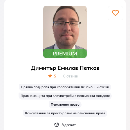
PREMIUM
Димитър Емилов Петков
Отзиви:
5
0 отзиви
Оценка:
Правна подкрепа при корпоративни пенсионни схеми
Правна защита при злоупотреби с пенсионни фондове
Пенсионно право
Консултации за прехвърляне на пенсионни права
Адвокат