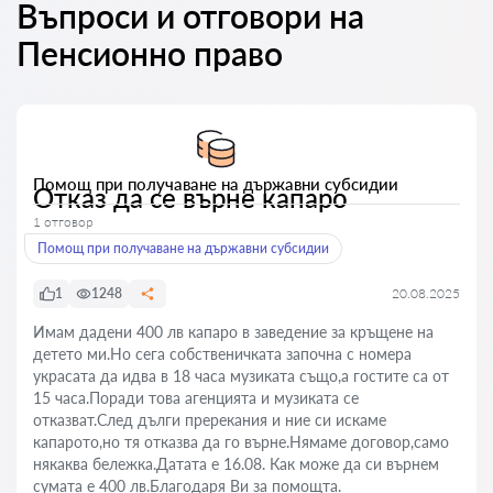
Въпроси и отговори на
Пенсионно право
Помощ при получаване на държавни субсидии
Отказ да се върне капаро
1 отговор
Помощ при получаване на държавни субсидии
1
1248
20.08.2025
Имам дадени 400 лв капаро в заведение за кръщене на
детето ми.Но сега собственичката започна с номера
украсата да идва в 18 часа музиката също,а гостите са от
15 часа.Поради това агенцията и музиката се
отказват.След дълги пререкания и ние си искаме
капарото,но тя отказва да го върне.Нямаме договор,само
някаква бележка.Датата е 16.08. Как може да си върнем
сумата е 400 лв.Благодаря Ви за помощта.