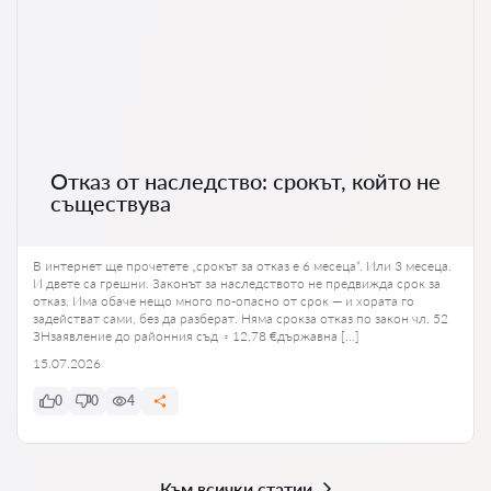
Отказ от наследство: срокът, който не
съществува
В интернет ще прочетете „срокът за отказ е 6 месеца“. Или 3 месеца.
И двете са грешни. Законът за наследството не предвижда срок за
отказ. Има обаче нещо много по-опасно от срок — и хората го
задействат сами, без да разберат. Няма срокза отказ по закон чл. 52
ЗНзаявление до районния съд ≈ 12,78 €държавна […]
15.07.2026
0
0
4
Към всички статии