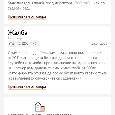
бъде подадена жалба пред директора, РУО, МОН или по
съдебен ред?
Премини към отговора
Жалба
1 отговор
6
1203
26.07.2025
Имам ли шанс да обжалвам наказателно постановление
отРУ Панагюрище за без гражданска отговорност на
служебен автомобил при изпълнение на задълженията си
на шофьор към дадена фирма .Имам глоба от 800лв.
която фирмата отказва да поеме бусът който карах е техен
и аз изпълнявах служебните си задължения
Премини към отговора