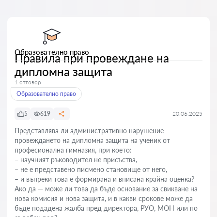
Образователно право
Правила при провеждане на
дипломна защита
1 отговор
Образователно право
5
619
20.06.2025
Представлява ли административно нарушение
провеждането на дипломна защита на ученик от
професионална гимназия, при което:
– научният ръководител не присъства,
– не е представено писмено становище от него,
– и въпреки това е формирана и вписана крайна оценка?
Ако да — може ли това да бъде основание за свикване на
нова комисия и нова защита, и в какви срокове може да
бъде подадена жалба пред директора, РУО, МОН или по