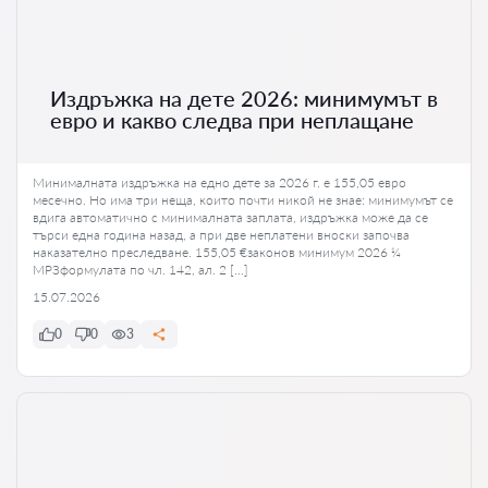
Издръжка на дете 2026: минимумът в
евро и какво следва при неплащане
Минималната издръжка на едно дете за 2026 г. е 155,05 евро
месечно. Но има три неща, които почти никой не знае: минимумът се
вдига автоматично с минималната заплата, издръжка може да се
търси една година назад, а при две неплатени вноски започва
наказателно преследване. 155,05 €законов минимум 2026 ¼
МРЗформулата по чл. 142, ал. 2 […]
15.07.2026
0
0
3