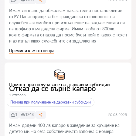
Имам ли шанс да обжалвам наказателно постановление
отРУ Панагюрище за без гражданска отговорност на
служебен автомобил при изпълнение на задълженията си
на шофьор към дадена фирма .Имам глоба от 800лв.
която фирмата отказва да поеме бусът който карах е техен
и аз изпълнявах служебните си задължения
Премини към отговора
Помощ при получаване на държавни субсидии
Отказ да се върне капаро
1 отговор
Помощ при получаване на държавни субсидии
1
1248
20.08.2025
Имам дадени 400 лв капаро в заведение за кръщене на
детето ми.Но сега собственичката започна с номера