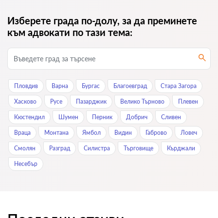
Изберете града по-долу, за да преминете
към адвокати по тази тема:
Пловдив
Варна
Бургас
Благоевград
Стара Загора
Хасково
Русе
Пазарджик
Велико Търново
Плевен
Кюстендил
Шумен
Перник
Добрич
Сливен
Враца
Монтана
Ямбол
Видин
Габрово
Ловеч
Смолян
Разград
Силистра
Търговище
Кърджали
Нeсeбър