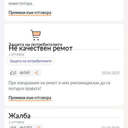
инвеститора.
Премини към отговора
Защита на потребителите
Не качествен ремот
1 отговор
Защита на потребителите
3
569
20.06.2025
При извършване на ремот и има рекламация,как да си
потърся правата?
Премини към отговора
Жалба
1 отговор
6
1203
26.07.2025