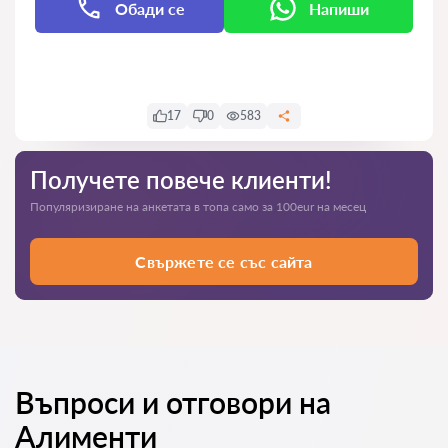
Обади се
Напиши
Напиши
17
0
583
Получете повече клиенти!
Популяризиране на анкетата в топа само за 100eur на месец
Свържете се със сайта
Въпроси и отговори на
Алименти