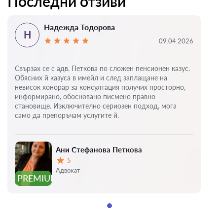
Последни отзиви
Надежда Тодорова
Н
09.04.2026
Свързах се с адв. Петкова по сложен пенсионен казус.
Обясних й казуса в имейл и след заплащане на
невисок хонорар за консултация получих просторно,
информирано, обосновано писмено правно
становище. Изключително сериозен подход, мога
само да препоръчам услугите й.
Ани Стефанова Петкова
5
Оценка:
Адвокат
PREMIUM