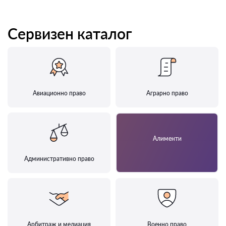
Сервизен каталог
Авиационно право
Аграрно право
Алименти
Административно право
Арбитраж и медиация
Военно право