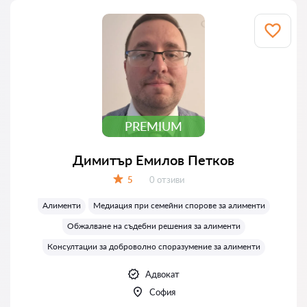
PREMIUM
Димитър Емилов Петков
Отзиви:
5
0 отзиви
Оценка:
Алименти
Медиация при семейни спорове за алименти
Обжалване на съдебни решения за алименти
Консултации за доброволно споразумение за алименти
Адвокат
София