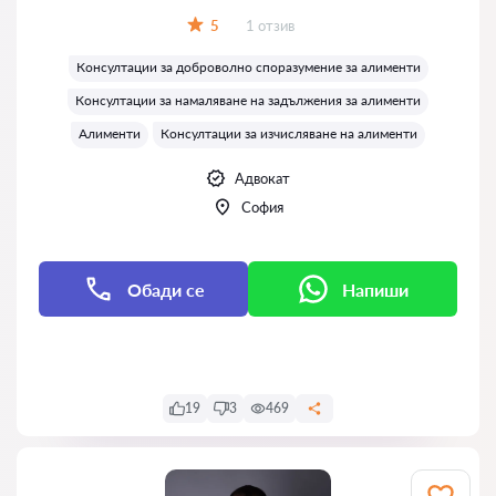
Отзиви:
5
1 отзив
Оценка:
Консултации за доброволно споразумение за алименти
Консултации за намаляване на задължения за алименти
Алименти
Консултации за изчисляване на алименти
Адвокат
София
Обади се
Напиши
Напиши
19
3
469