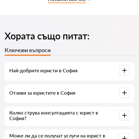
Хората също питат:
Ключови въпроси
Най-добрите юристи в София
Събрали сме списък с най-добрите юристи в София с
Отзиви за юристите в София
пълна информация. Цени, отзиви, телефонен номер и
адрес.
В нашия сервис сме събрали истински отзиви за
Колко струва консултацията с юрист в
юристите, не изтриваме отрицателни отзиви и няма
София?
възможност за манипулация.
Консултацията с юристите в София започва от 35 € и
Може ли да се получат услуги на юрист в
нагоре (цените могат да варират в зависимост от