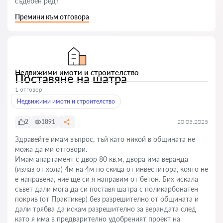
съдебен ред?
Премини към отговора
Недвижими имоти и строителство
Поставяне на шатра
1 отговор
Недвижими имоти и строителство
2
1891
20.05.2025
Здравейте имам въпрос, тъй като никой в общината не
можа да ми отговори.
Имам апартамент с двор 80 кв.м, двора има веранда
(излаз от хола) 4м на 4м по скица от инвеститора, която не
е направена, ние ще си я направим от бетон. Бих искала
съвет дали мога да си поставя шатра с поликарбонатен
покрив (от Практикер) без разрешително от общината и
дали трябва да искам разрешително за верандата след
като я има в предварително удобреният проект на