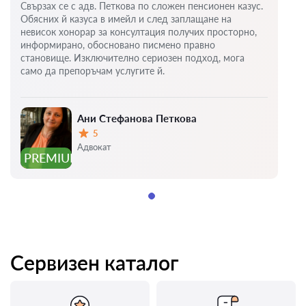
Свързах се с адв. Петкова по сложен пенсионен казус.
Обясних й казуса в имейл и след заплащане на
невисок хонорар за консултация получих просторно,
информирано, обосновано писмено правно
становище. Изключително сериозен подход, мога
само да препоръчам услугите й.
Ани Стефанова Петкова
5
Оценка:
Адвокат
PREMIUM
Сервизен каталог