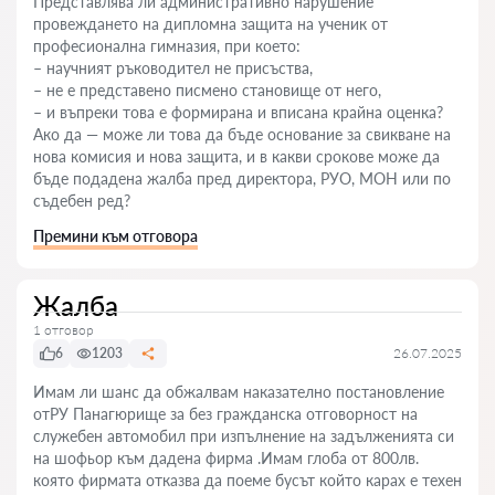
Представлява ли административно нарушение
провеждането на дипломна защита на ученик от
професионална гимназия, при което:
– научният ръководител не присъства,
– не е представено писмено становище от него,
– и въпреки това е формирана и вписана крайна оценка?
Ако да — може ли това да бъде основание за свикване на
нова комисия и нова защита, и в какви срокове може да
бъде подадена жалба пред директора, РУО, МОН или по
съдебен ред?
Премини към отговора
Жалба
1 отговор
6
1203
26.07.2025
Имам ли шанс да обжалвам наказателно постановление
отРУ Панагюрище за без гражданска отговорност на
служебен автомобил при изпълнение на задълженията си
на шофьор към дадена фирма .Имам глоба от 800лв.
която фирмата отказва да поеме бусът който карах е техен