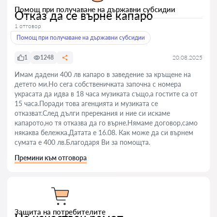
Помощ при получаване на държавни субсидии
Отказ да се върне капаро
1 отговор
Помощ при получаване на държавни субсидии
1
1248
20.08.2025
Имам дадени 400 лв капаро в заведение за кръщене на
детето ми.Но сега собственичката започна с номера
украсата да идва в 18 часа музиката също,а гостите са от
15 часа.Поради това агенцията и музиката се
отказват.След дълги пререкания и ние си искаме
капарото,но тя отказва да го върне.Нямаме договор,само
някаква бележка.Датата е 16.08. Как може да си върнем
сумата е 400 лв.Благодаря Ви за помощта.
Премини към отговора
Защита на потребителите