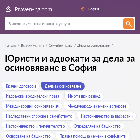
Praven-bg.com
София
Начало
Всички услуги
Семейно право
Дела за осиновяване
Юристи и адвокати за дела за
осиновяване в София
Брачни договори
Дела за осиновяване
Издръжка и родителски права
Имоти при развод
Международни осиновявания
Международни семейни спорове
Наследствени спорове в семейството
Настойничество за възрастни
Настойничество и попечителство
Определяне на бащинство
Оспорване на бащинство
Правна помощ за семейни конфликти