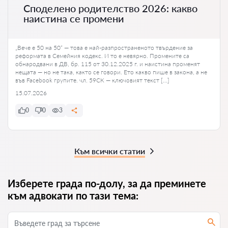
Споделено родителство 2026: какво
наистина се промени
„Вече е 50 на 50“ — това е най-разпространеното твърдение за
реформата в Семейния кодекс. И то е невярно. Промените са
обнародвани в ДВ, бр. 115 от 30.12.2025 г. и наистина променят
нещата — но не така, както се говори. Ето какво пише в закона, а не
във Facebook групите. чл. 59СК — ключовият текст […]
15.07.2026
0
0
3
Към всички статии
Изберете града по-долу, за да преминете
към адвокати по тази тема: