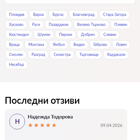
Пловдив
Варна
Бургас
Благоевград
Стара Загора
Хасково
Русе
Пазарджик
Велико Търново
Плевен
Кюстендил
Шумен
Перник
Добрич
Сливен
Враца
Монтана
Ямбол
Видин
Габрово
Ловеч
Смолян
Разград
Силистра
Търговище
Кърджали
Нeсeбър
Последни отзиви
Надежда Тодорова
Н
09.04.2026