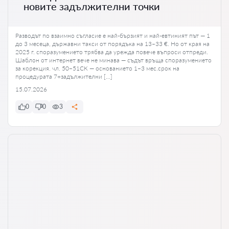
новите задължителни точки
Разводът по взаимно съгласие е най-бързият и най-евтиният път — 1
до 3 месеца, държавни такси от порядъка на 13–33 €. Но от края на
2025 г. споразумението трябва да урежда повече въпроси отпреди.
Шаблон от интернет вече не минава — съдът връща споразумението
за корекция. чл. 50–51СК — основанието 1–3 мес.срок на
процедурата 7+задължителни […]
15.07.2026
0
0
3