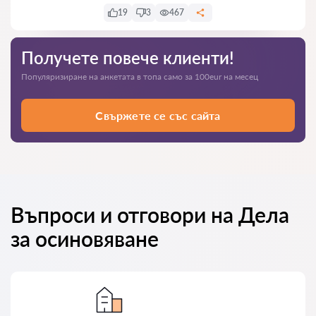
19
3
467
Получете повече клиенти!
Популяризиране на анкетата в топа само за 100eur на месец
Свържете се със сайта
Въпроси и отговори на Дела
за осиновяване