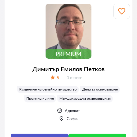
PREMIUM
Димитър Емилов Петков
Отзиви:
5
0 отзиви
Оценка:
Разделяне на семейно имущество
Дела за осиновяване
Промяна на име
Международни осиновявания
Адвокат
София