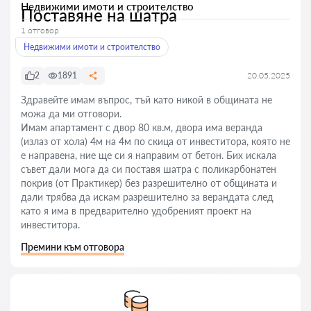
Недвижими имоти и строителство
Поставяне на шатра
1 отговор
Недвижими имоти и строителство
2
1891
20.05.2025
Здравейте имам въпрос, тъй като никой в общината не
можа да ми отговори.
Имам апартамент с двор 80 кв.м, двора има веранда
(излаз от хола) 4м на 4м по скица от инвеститора, която не
е направена, ние ще си я направим от бетон. Бих искала
съвет дали мога да си поставя шатра с поликарбонатен
покрив (от Практикер) без разрешително от общината и
дали трябва да искам разрешително за верандата след
като я има в предварително удобреният проект на
инвеститора.
Премини към отговора