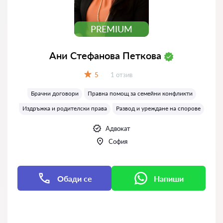
PREMIUM
Ани Стефанова Петкова
Отзиви:
5
1 отзив
Оценка:
Брачни договори
Правна помощ за семейни конфликти
Издръжка и родителски права
Развод и уреждане на спорове
Адвокат
София
Обади се
Напиши
Напиши