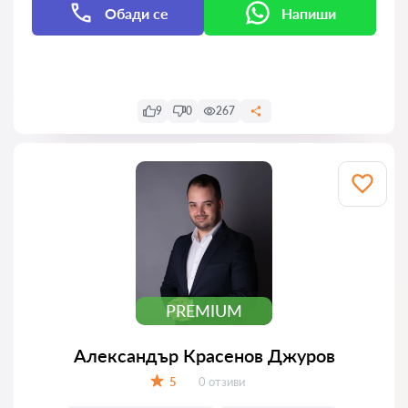
Обади се
Напиши
Напиши
9
0
267
PREMIUM
Александър Красенов Джуров
Отзиви:
5
0 отзиви
Оценка: