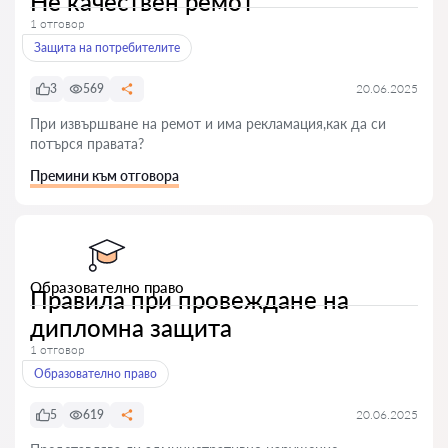
Не качествен ремот
1 отговор
Защита на потребителите
3
569
20.06.2025
При извършване на ремот и има рекламация,как да си
потърся правата?
Премини към отговора
Образователно право
Правила при провеждане на
дипломна защита
1 отговор
Образователно право
5
619
20.06.2025