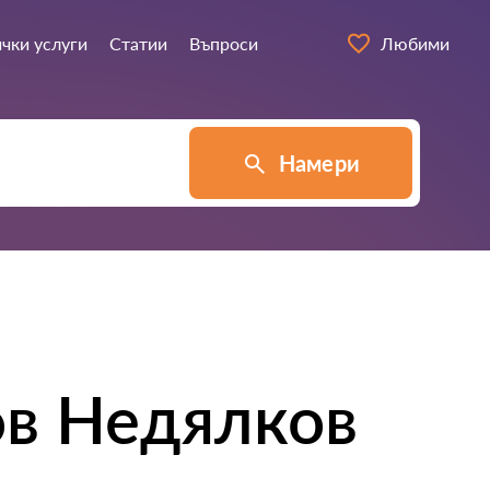
чки услуги
Статии
Въпроси
Любими
Намери
ов Недялков