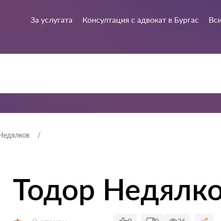
За услугата
Консултация с адвокат в Бургас
Вси
Недялков
Тодор Недялк
Отзиви: