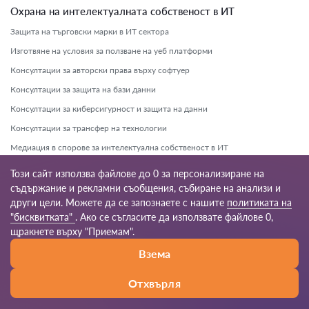
Охрана на интелектуалната собственост в ИТ
Защита на търговски марки в ИТ сектора
Изготвяне на условия за ползване на уеб платформи
Консултации за авторски права върху софтуер
Консултации за защита на бази данни
Консултации за киберсигурност и защита на данни
Консултации за трансфер на технологии
Медиация в спорове за интелектуална собственост в ИТ
Обжалване на откази за регистрация на ИТ патенти
Този сайт използва файлове до 0 за персонализиране на
Обжалване на санкции за нарушение на авторски права
съдържание и рекламни съобщения, събиране на анализи и
други цели. Можете да се запознаете с нашите
политиката на
Правна помощ при лицензионни договори за софтуер
"бисквитката"
. Ако се съгласите да използвате файлове 0,
Правна помощ при нарушения на дигитални права
щракнете върху "Приемам".
Правна помощ при регистрация на софтуерни патенти
Взема
Съдействие при международни спорове за интелектуална собственост
Отхвърля
Съдействие при нарушения на интелектуалната собственост