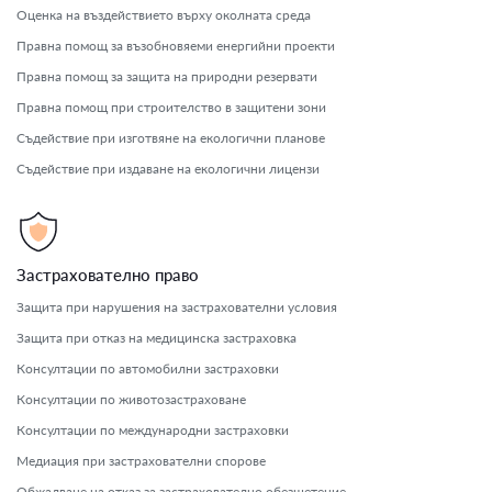
Оценка на въздействието върху околната среда
Правна помощ за възобновяеми енергийни проекти
Правна помощ за защита на природни резервати
Правна помощ при строителство в защитени зони
Съдействие при изготвяне на екологични планове
Съдействие при издаване на екологични лицензи
Застрахователно право
Защита при нарушения на застрахователни условия
Защита при отказ на медицинска застраховка
Консултации по автомобилни застраховки
Консултации по животозастраховане
Консултации по международни застраховки
Медиация при застрахователни спорове
Обжалване на отказ за застрахователно обезщетение