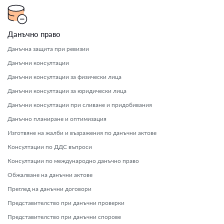
Данъчно право
Данъчна защита при ревизии
Данъчни консултации
Данъчни консултации за физически лица
Данъчни консултации за юридически лица
Данъчни консултации при сливане и придобивания
Данъчно планиране и оптимизация
Изготвяне на жалби и възражения по данъчни актове
Консултации по ДДС въпроси
Консултации по международно данъчно право
Обжалване на данъчни актове
Преглед на данъчни договори
Представителство при данъчни проверки
Представителство при данъчни спорове