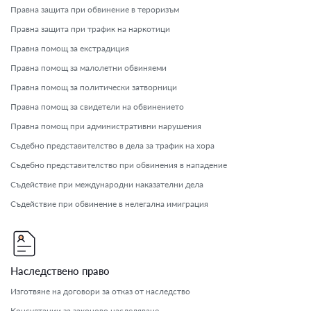
Правна защита при обвинение в тероризъм
Правна защита при трафик на наркотици
Правна помощ за екстрадиция
Правна помощ за малолетни обвиняеми
Правна помощ за политически затворници
Правна помощ за свидетели на обвинението
Правна помощ при административни нарушения
Съдебно представителство в дела за трафик на хора
Съдебно представителство при обвинения в нападение
Съдействие при международни наказателни дела
Съдействие при обвинение в нелегална имиграция
Наследствено право
Изготвяне на договори за отказ от наследство
Консултации за законово наследяване