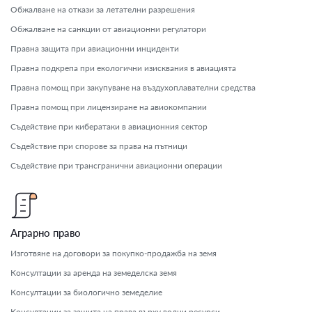
Обжалване на откази за летателни разрешения
Обжалване на санкции от авиационни регулатори
Правна защита при авиационни инциденти
Правна подкрепа при екологични изисквания в авиацията
Правна помощ при закупуване на въздухоплавателни средства
Правна помощ при лицензиране на авиокомпании
Съдействие при кибератаки в авиационния сектор
Съдействие при спорове за права на пътници
Съдействие при трансгранични авиационни операции
Аграрно право
Изготвяне на договори за покупко-продажба на земя
Консултации за аренда на земеделска земя
Консултации за биологично земеделие
Консултации за защита на права върху водни ресурси