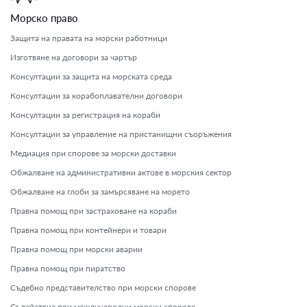
Морско право
Защита на правата на морски работници
Изготвяне на договори за чартър
Консултации за защита на морската среда
Консултации за корабоплавателни договори
Консултации за регистрация на кораби
Консултации за управление на пристанищни съоръжения
Медиация при спорове за морски доставки
Обжалване на административни актове в морския сектор
Обжалване на глоби за замърсяване на морето
Правна помощ при застраховане на кораби
Правна помощ при контейнери и товари
Правна помощ при морски аварии
Правна помощ при пиратство
Съдебно представителство при морски спорове
Съдействие при международни морски спорове