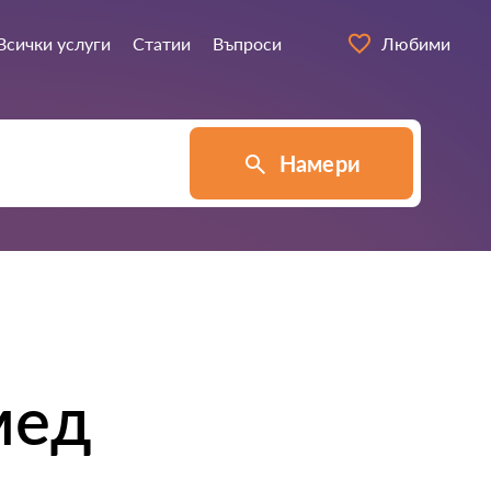
Всички услуги
Статии
Въпроси
Любими
Намери
мед