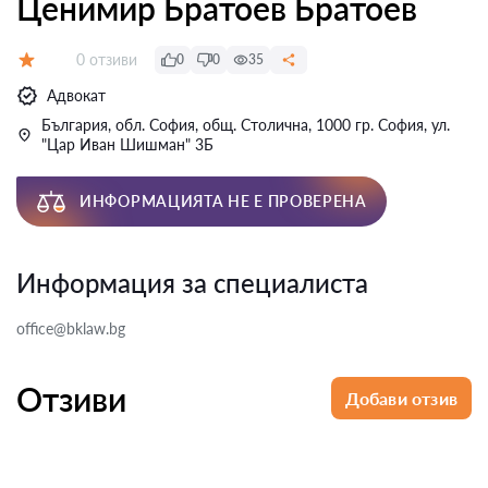
Ценимир Братоев Братоев
Отзиви:
0 отзиви
0
0
35
Оценка:
Адвокат
България, обл. София, общ. Столична, 1000 гр. София, ул.
"Цар Иван Шишман" 3Б
ИНФОРМАЦИЯТА НЕ Е ПРОВЕРЕНА
Информация за специалиста
office@bklaw.bg
Отзиви
Добави отзив