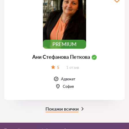
PREMIUM
Ани Стефанова Петкова
Отзиви:
5
1 отзив
Оценка:
Адвокат
София
Покажи всички