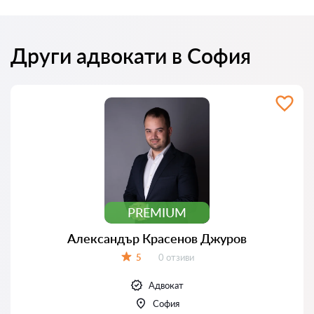
Други адвокати в София
PREMIUM
Александър Красенов Джуров
Отзиви:
5
0 отзиви
Оценка:
Адвокат
София