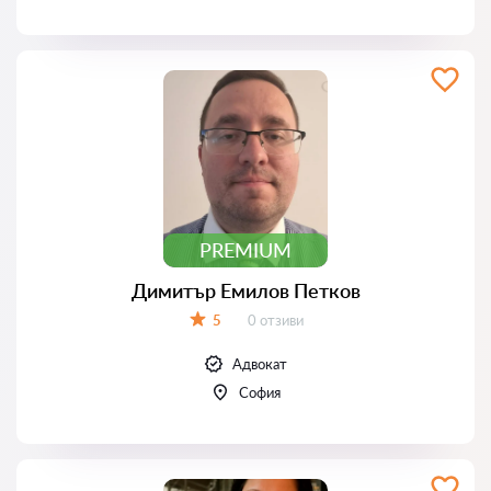
PREMIUM
Димитър Емилов Петков
Отзиви:
5
0 отзиви
Оценка:
Адвокат
София