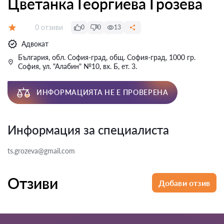
Цветанка Георгиева Грозева
Отзиви:
0 отзиви
0
0
13
Оценка:
Адвокат
България, обл. София-град, общ. София-град, 1000 гр.
София, ул. "Алабин" №10, вх. Б, ет. 3.
ИНФОРМАЦИЯТА НЕ Е ПРОВЕРЕНА
Информация за специалиста
ts.grozeva@gmail.com
Отзиви
Добави отзив