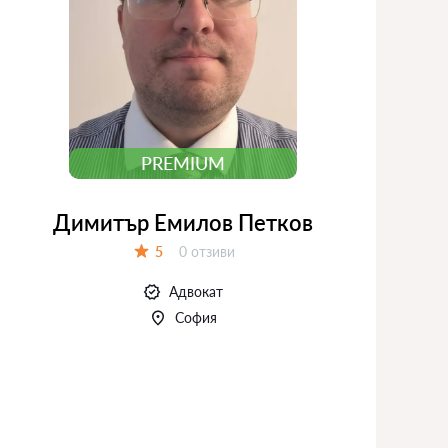
PREMIUM
Димитър Емилов Петков
Отзиви:
5
0 отзиви
Оценка:
Адвокат
София