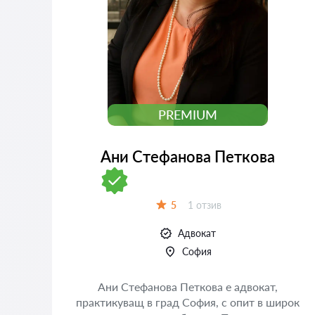
PREMIUM
Ани Стефанова Петкова
Отзиви:
5
1 отзив
Оценка:
Адвокат
София
Ани Стефанова Петкова е адвокат,
практикуващ в град София, с опит в широк