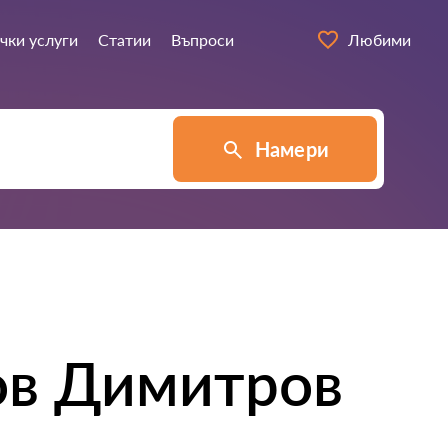
чки услуги
Статии
Въпроси
Любими
Намери
ов Димитров