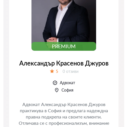
PREMIUM
Александър Красенов Джуров
Отзиви:
5
0 отзиви
Оценка:
Адвокат
София
Адвокат Александър Красенов Джуров
практикува в София и предлага надеждна
правна подкрепа на своите клиенти.
Отличава се с професионализъм, внимание