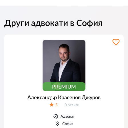
Други адвокати в София
PREMIUM
Александър Красенов Джуров
Отзиви:
5
0 отзиви
Оценка:
Адвокат
София