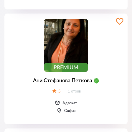
PREMIUM
Ани Стефанова Петкова
Отзиви:
5
1 отзив
Оценка:
Адвокат
София