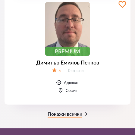
PREMIUM
Димитър Емилов Петков
Отзиви:
5
0 отзиви
Оценка:
Адвокат
София
Покажи всички