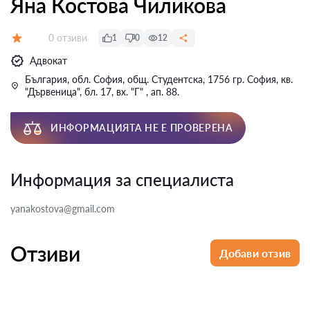
Яна Костова Чиликова
Отзиви:
0 отзиви
1
0
12
Оценка:
Адвокат
България, обл. София, общ. Студентска, 1756 гр. София, кв.
"Дървеница", бл. 17, вх. "Г" , ап. 88.
ИНФОРМАЦИЯТА НЕ Е ПРОВЕРЕНА
Информация за специалиста
yanakostova@gmail.com
Отзиви
Добави отзив