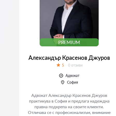
PREMIUM
Александър Красенов Джуров
Отзиви:
5
0 отзиви
Оценка:
Адвокат
София
Адвокат Александър Красенов Джуров
практикува в София и предлага надеждна
правна подкрепа на своите клиенти.
Отличава се с професионализъм, внимание