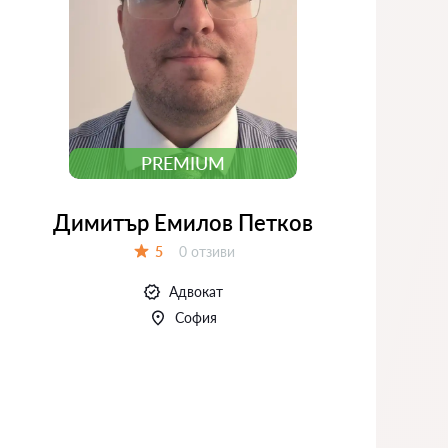
PREMIUM
Димитър Емилов Петков
Отзиви:
5
0 отзиви
Оценка:
Адвокат
София