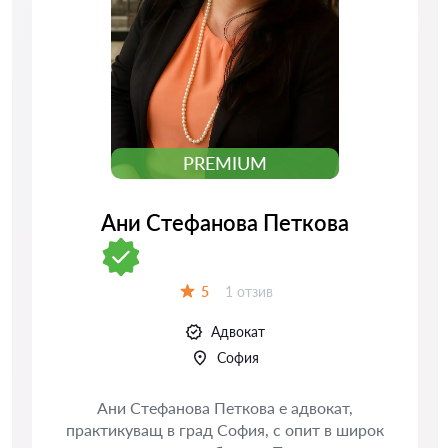
PREMIUM
Ани Стефанова Петкова
Отзиви:
5
1 отзив
Оценка:
Адвокат
София
Ани Стефанова Петкова е адвокат,
практикуващ в град София, с опит в широк