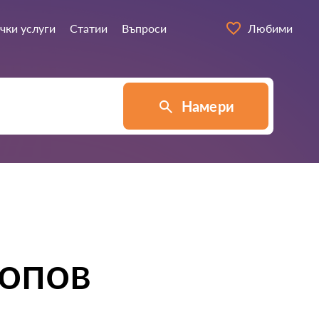
чки услуги
Статии
Въпроси
Любими
Намери
опов