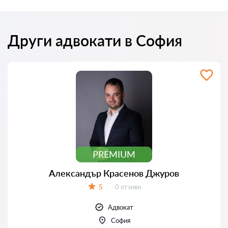
Други адвокати в София
PREMIUM
Александър Красенов Джуров
Отзиви:
5
0 отзиви
Оценка:
Адвокат
София