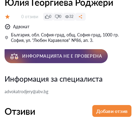
Юлия Георгиева Роджери
Отзиви:
0 отзиви
0
0
32
Оценка:
Адвокат
България, обл. София-град, общ. София-град, 1000 гр.
София, ул. "Любен Каравелов" №86, ап. 3.
ИНФОРМАЦИЯТА НЕ Е ПРОВЕРЕНА
Информация за специалиста
advokatrodjery@abv.bg
Отзиви
Добави отзив