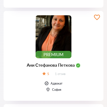
PREMIUM
Ани Стефанова Петкова
Отзиви:
5
1 отзив
Оценка:
Адвокат
София