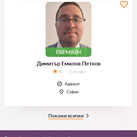
PREMIUM
Димитър Емилов Петков
Отзиви:
5
0 отзиви
Оценка:
Адвокат
София
Покажи всички