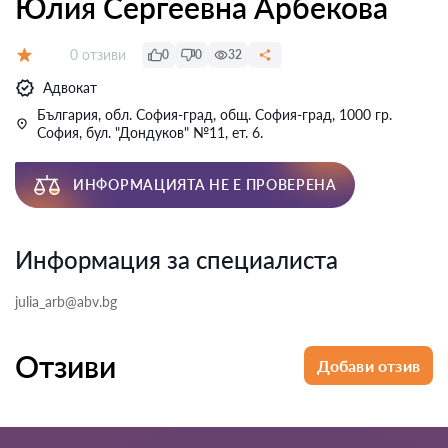
Юлия Сергеевна Арбекова
Отзиви:
0 отзиви
0
0
32
Оценка:
Адвокат
България, обл. София-град, общ. София-град, 1000 гр.
София, бул. "Дондуков" №11, ет. 6.
ИНФОРМАЦИЯТА НЕ Е ПРОВЕРЕНА
Информация за специалиста
julia_arb@abv.bg
Отзиви
Добави отзив