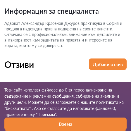
Информация за специалиста
Адвокат Александър Красенов Джуров практикува в София и
предлага надеждна правна подкрепа на своите клиенти.
Отличава се с професионализъм, внимание към детайлите и
ангажираност към защитата на правата и интересите на
хората, които му се доверяват.
Отзиви
Добави отзив
Този сайт използва файлове до 0 за персонализиране на
съдържание и рекламни съобщения, събиране на анализи и
други цели. Можете да се запознаете с нашите
политиката на
© 2026 Praven-bg.com
"бисквитката"
. Ако се съгласите да използвате файлове 0,
щракнете върху "Приемам".
Правила за
Карта на
Нашата мрежа по
Взема
ползване
сайта
света