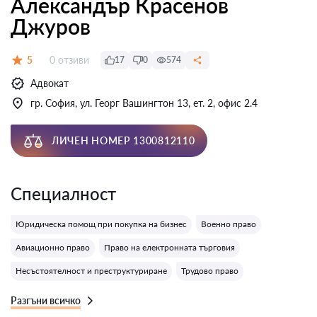
Александър Красенов
Джуров
Отзиви:
5
0 отзиви
17
0
574
Оценка:
Адвокат
гр. София, ул. Георг Вашингтон 13, ет. 2, офис 2.4
ЛИЧЕН НОМЕР 1300812110
Специалност
Юридическа помощ при покупка на бизнес
Военно право
Авиационно право
Право на електронната търговия
Несъстоятелност и преструктуриране
Трудово право
Разгъни всичко