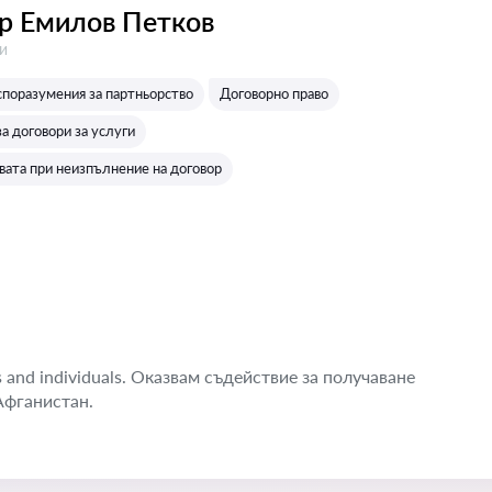
р Емилов Петков
:
и
споразумения за партньорство
Договорно право
а договори за услуги
вата при неизпълнение на договор
es and individuals. Оказвам съдействие за получаване
Афганистан.