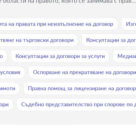
 области на правото, която се занимава с прав..
та на правата при неизпълнение на договор
Изг
твяне на търговски договори
Консултации за дог
о
Консултации за договори за услуги
Медиац
 условия
Оспорване на прекратяване на договор
 имоти
Правна помощ за лицензиране на догово
ори
Съдебно представителство при спорове по 