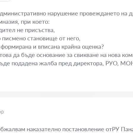
административно нарушение провеждането на д
назия, при което:
дител не присъства,
о писмено становище от него,
е формирана и вписана крайна оценка?
ова да бъде основание за свикване на нова коми
бъде подадена жалба пред директора, РУО, МОН
ор
обжалвам наказателно постановление отРУ Пан