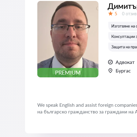
Димитъ
Отзиви
5
0 отзив
Оценка:
Изготвяне на 
Консултации з
Защита на пра
Адвокат
Бургас
PREMIUM
We speak English and assist foreign compani
на българско гражданство за граждани на 