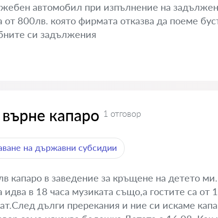
ужебен автомобил при изпълнение на задължен
 от 800лв. която фирмата отказва да поеме бусъ
бните си задължения
 върне капаро
1 отговор
ване на държавни субсидии
в капаро в заведение за кръщене на детето ми.
 идва в 18 часа музиката също,а гостите са от 
ат.След дълги пререкания и ние си искаме капар