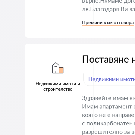
върне.Нямаме дого
лв.Благодаря Ви з
Премини към отговора
Поставяне 
Недвижими имоти
Недвижими имоти и
строителство
Здравейте имам въ
Имам апартамент с 
която не е направе
с поликарбонатен 
разрешително за в