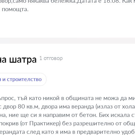
вор,само някаква бележка.Датата е 16.08. Как 
а помощта.
на шатра
1 отговор
 и строителство
прос, тъй като никой в общината не можа да ми
двор 80 кв.м, двора има веранда (излаз от хола
на, ние ще си я направим от бетон. Бих искала 
покрив (от Практикер) без разрешително от общ
ерандата след като я има в предварително удоб