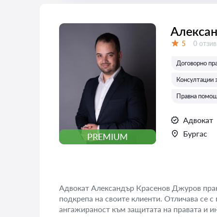
Алексан
Отзиви
5
0 отзив
Оценка:
Договорно пр
Консултации з
Правна помощ
Адвокат
Бургас
PREMIUM
Адвокат Александър Красенов Джуров прак
подкрепа на своите клиенти. Отличава се 
ангажираност към защитата на правата и ин