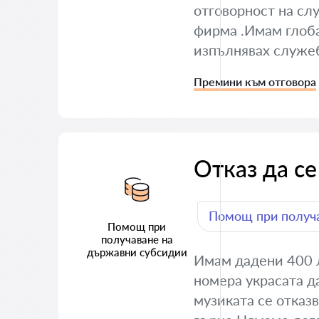
отговорност на сл
фирма .Имам глоба
изпълнявах служе
Премини към отговора
Отказ да се
Помощ при получа
Помощ при
получаване на
държавни субсидии
Имам дадени 400 л
номера украсата да
музиката се отказв