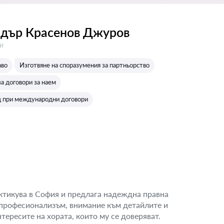
дър Красенов Джуров
:
и
аво
Изготвяне на споразумения за партньорство
а договори за наем
 при международни договори
тикува в София и предлага надеждна правна
с професионализъм, внимание към детайлите и
тересите на хората, които му се доверяват.