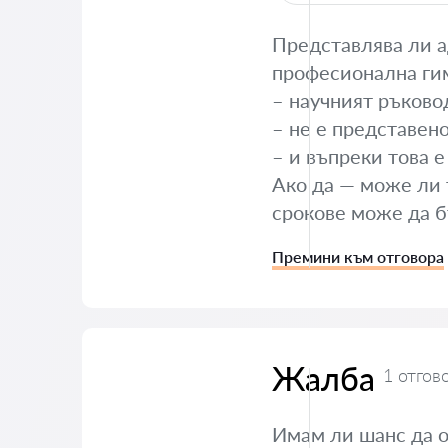
Представлява ли 
професионална гим
– научният ръково
– не е представен
– и въпреки това 
Ако да — може ли т
срокове може да 
Премини към отговора
Жалба
1 отгов
Имам ли шанс да 