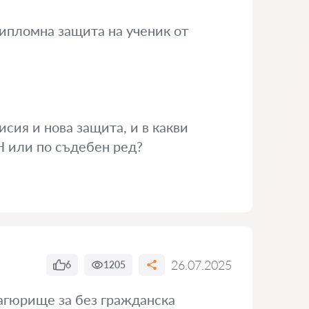
ипломна защита на ученик от
сия и нова защита, и в какви
 или по съдебен ред?
26.07.2025
6
1205
агюрище за без гражданска