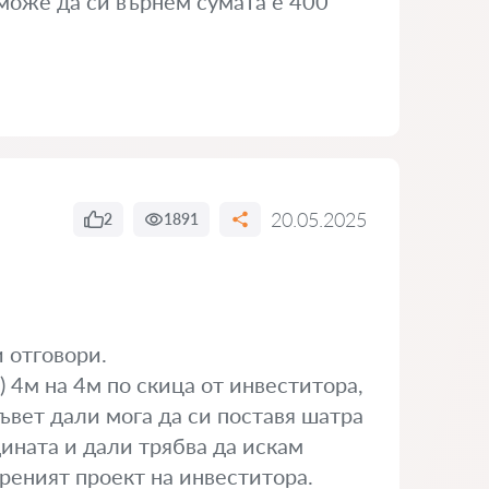
може да си върнем сумата е 400
20.05.2025
2
1891
 отговори.
) 4м на 4м по скица от инвеститора,
съвет дали мога да си поставя шатра
ината и дали трябва да искам
реният проект на инвеститора.