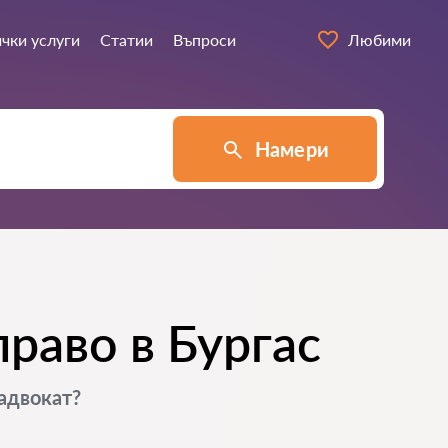
чки услуги
Статии
Въпроси
Любими
Намери
раво в Бургас
 адвокат?