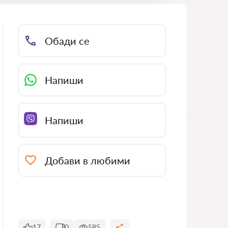
Обади се
Напиши
Напиши
Добави в любими
17
0
585