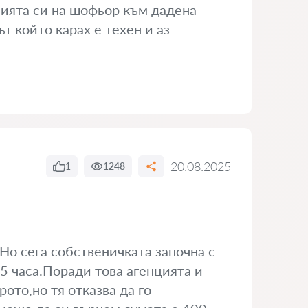
ията си на шофьор към дадена
т който карах е техен и аз
20.08.2025
1
1248
Но сега собственичката започна с
15 часа.Поради това агенцията и
ото,но тя отказва да го