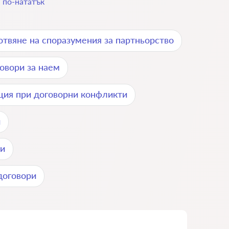
.
по-нататък
отвяне на споразумения за партньорство
овори за наем
ия при договорни конфликти
и
ри
договори