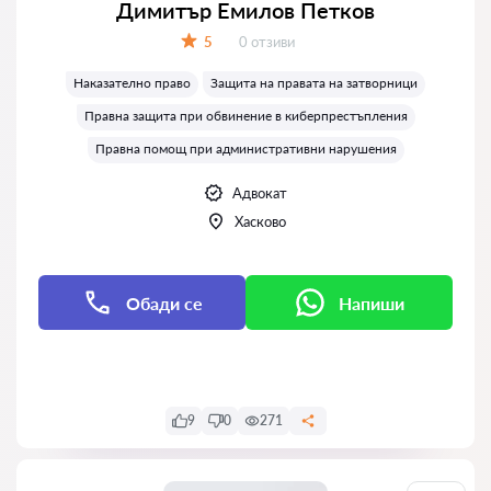
Димитър Емилов Петков
Отзиви:
5
0 отзиви
Оценка:
Наказателно право
Защита на правата на затворници
Правна защита при обвинение в киберпрестъпления
Правна помощ при административни нарушения
Адвокат
Хасково
Обади се
Напиши
Напиши
9
0
271