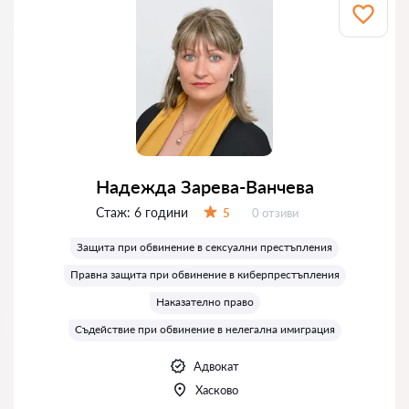
Надежда Зарева-Ванчева
Стаж:
6 години
Отзиви:
5
0 отзиви
Оценка:
Защита при обвинение в сексуални престъпления
Правна защита при обвинение в киберпрестъпления
Наказателно право
Съдействие при обвинение в нелегална имиграция
Адвокат
Хасково