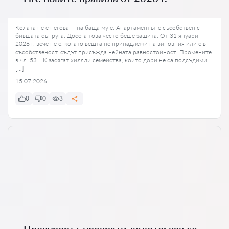
Колата не е негова — на баща му е. Апартаментът е съсобствен с
бившата съпруга. Досега това често беше защита. От 31 януари
2026 г. вече не е: когато вещта не принадлежи на виновния или е в
съсобственост, съдът присъжда нейната равностойност. Промените
в чл. 53 НК засягат хиляди семейства, които дори не са подсъдими.
[…]
15.07.2026
0
0
3
Прокурорът прекрати делото: как се