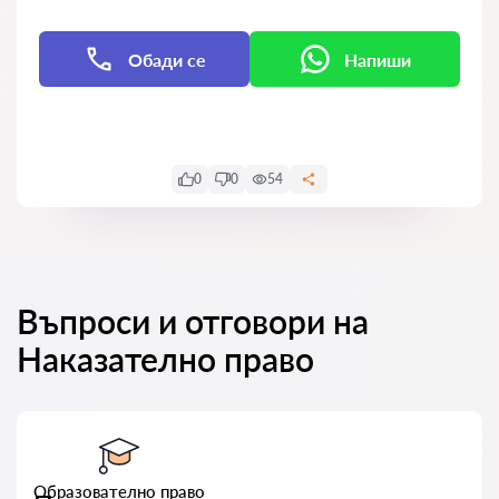
Обади се
Напиши
Напиши
0
0
54
Въпроси и отговори на
Наказателно право
Образователно право