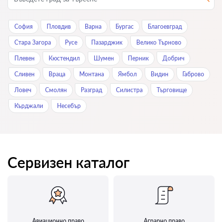
София
Пловдив
Варна
Бургас
Благоевград
Стара Загора
Русе
Пазарджик
Велико Търново
Плевен
Кюстендил
Шумен
Перник
Добрич
Сливен
Враца
Монтана
Ямбол
Видин
Габрово
Ловеч
Смолян
Разград
Силистра
Търговище
Кърджали
Нeсeбър
Сервизен каталог
Авиационно право
Аграрно право