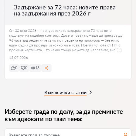
Задържане за 72 часа: новите права
на задържания през 2026 г
От 30 юни 2026 г. прокурорското задържане за 72 часа вече
подлежи на съдебен контрол. Досега човек можеше да прекара до
96 часа зад решетките само по преценка на прокурор — без нито
един съдия да провери законно ли е това. Новият чл. 64а от НПК
променя картината. Ето какво точно можете да направите, ако […]
15.07.2026
0
0
16
Към всички статии
Изберете града по-долу, за да преминете
към адвокати по тази тема: