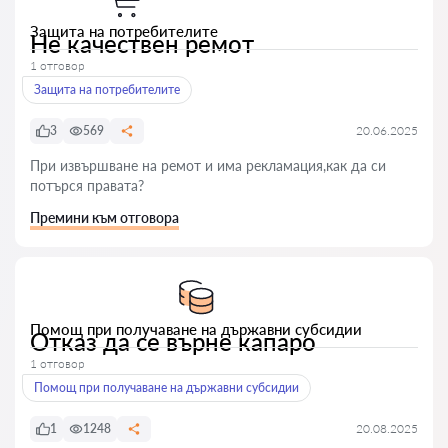
Защита на потребителите
Не качествен ремот
1 отговор
Защита на потребителите
3
569
20.06.2025
При извършване на ремот и има рекламация,как да си
потърся правата?
Премини към отговора
Помощ при получаване на държавни субсидии
Отказ да се върне капаро
1 отговор
Помощ при получаване на държавни субсидии
1
1248
20.08.2025