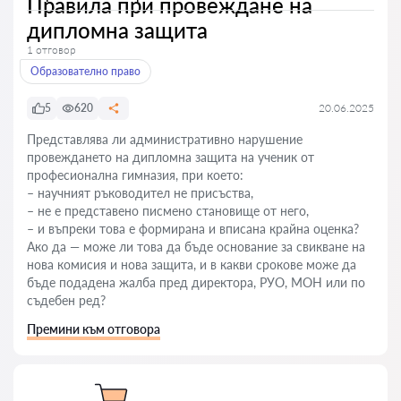
Правила при провеждане на
дипломна защита
1 отговор
Образователно право
5
620
20.06.2025
Представлява ли административно нарушение
провеждането на дипломна защита на ученик от
професионална гимназия, при което:
– научният ръководител не присъства,
– не е представено писмено становище от него,
– и въпреки това е формирана и вписана крайна оценка?
Ако да — може ли това да бъде основание за свикване на
нова комисия и нова защита, и в какви срокове може да
бъде подадена жалба пред директора, РУО, МОН или по
съдебен ред?
Премини към отговора