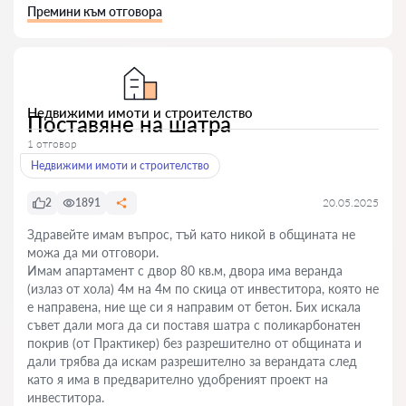
Премини към отговора
Недвижими имоти и строителство
Поставяне на шатра
1 отговор
Недвижими имоти и строителство
2
1891
20.05.2025
Здравейте имам въпрос, тъй като никой в общината не
можа да ми отговори.
Имам апартамент с двор 80 кв.м, двора има веранда
(излаз от хола) 4м на 4м по скица от инвеститора, която не
е направена, ние ще си я направим от бетон. Бих искала
съвет дали мога да си поставя шатра с поликарбонатен
покрив (от Практикер) без разрешително от общината и
дали трябва да искам разрешително за верандата след
като я има в предварително удобреният проект на
инвеститора.