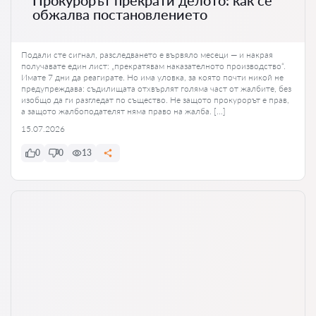
обжалва постановлението
Подали сте сигнал, разследването е вървяло месеци — и накрая
получавате един лист: „прекратявам наказателното производство“.
Имате 7 дни да реагирате. Но има уловка, за която почти никой не
предупреждава: съдилищата отхвърлят голяма част от жалбите, без
изобщо да ги разгледат по същество. Не защото прокурорът е прав,
а защото жалбоподателят няма право на жалба. […]
15.07.2026
0
0
13