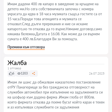
Имам дадени 400 лв капаро в заведение за кръщене на
детето ми.Но сега собственичката започна с номера
украсата да идва в 18 часа музиката също,а гостите са от
15 часа.Поради това агенцията и музиката се
отказват.След дълги пререкания и ние си искаме
капарото,но тя отказва да го върне.Нямаме договор,само
някаква бележка.Датата е 16.08. Как може да си върнем
сумата е 400 лв.Благодаря Ви за помощта.
Премини към отговора
Жалба
1 отговор
6
1203
26.07.2025
Имам ли шанс да обжалвам наказателно постановление
отРУ Панагюрище за без гражданска отговорност на
служебен автомобил при изпълнение на задълженията си
на шофьор към дадена фирма .Имам глоба от 800лв.
която фирмата отказва да поеме бусът който карах е техен
и аз изпълнявах служебните си задължения