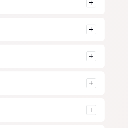
анипулация.
а на въпроса
зо, юристите
ете, че