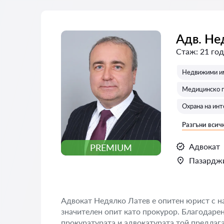
Адв. Не
Стаж:
21 го
Недвижими им
Медицинско п
Охрана на ин
Разгъни всич
Адвокат
PREMIUM
Пазардж
Адвокат Недялко Латев е опитен юрист с 
значителен опит като прокурор. Благодаре
прокуратурата и адвокатурата той предлаг