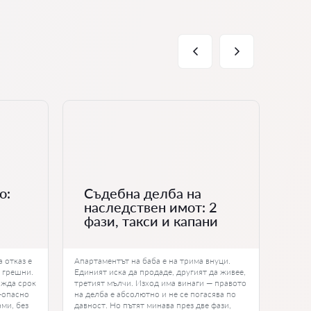
о:
Съдебна делба на
Ра
наследствен имот: 2
съ
фази, такси и капани
за
 отказ е
Апартаментът на баба е на трима внуци.
Развод
а грешни.
Единият иска да продаде, другият да живее,
и най-
ижда срок
третият мълчи. Изход има винаги — правото
държав
о-опасно
на делба е абсолютно и не се погасява по
от кра
ами, без
давност. Но пътят минава през две фази,
урежд