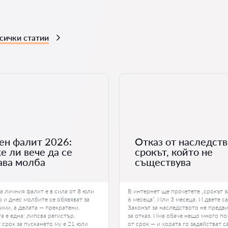
сички статии
ен фалит 2026:
Отказ от наследств
е ли вече да се
срокът, който не
ава молба
съществува
а личния фалит е в сила от 8 юли
В интернет ще прочетете „срокът за
о и днес молбите се обявяват за
6 месеца“. Или 3 месеца. И двете с
ими, а делата — прекратени.
Законът за наследството не предв
а е една: липсва регистър.
за отказ. Има обаче нещо много п
 срок за пускането му е 21 юли
от срок — и хората го задействат с