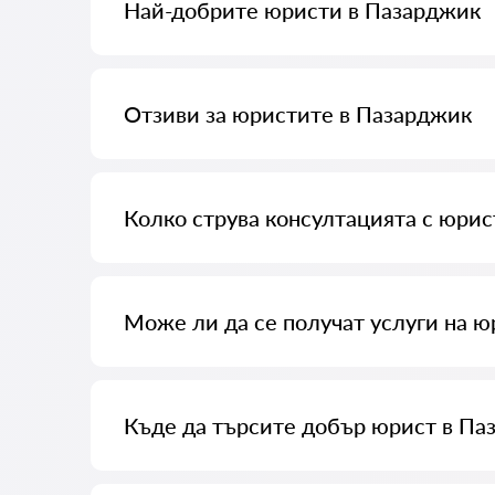
Най-добрите юристи в Пазарджик
Събрали сме списък с най-добрите юристи в Пазар
Отзиви за юристите в Пазарджик
В нашия сервис сме събрали истински отзиви за ю
Колко струва консултацията с юрис
Консултацията с юристите в Пазарджик започва от 
и формата на отговора).
Може ли да се получат услуги на ю
Първо формулирайте въпроса си ясно и кратко и оп
често отговарят на него безплатно. Но правото да
Къде да търсите добър юрист в Па
Можете да го направите на българския сервис за т