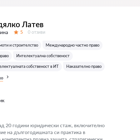
дялко Латев
дина
Отзиви:
5
0 отзиви
Оценка:
оти и строителство
Международно частно право
раво
Интелектуална собственост
телектуалната собственост в ИТ
Наказателно право
ко
ик
над 20 години юридически стаж, включително
ние на дългогодишната си практика в
а компетентна правна защита, стратегически