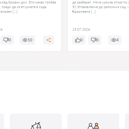
 след броени дни. Ето какво трябва
да разберат. Няма срокза отказ по 
, преди да се втурнете в съда.
52 ЗНзаявление до районния съд ≈
26краен […]
€държавна […]
26
15.07.2026
0
10
0
0
4