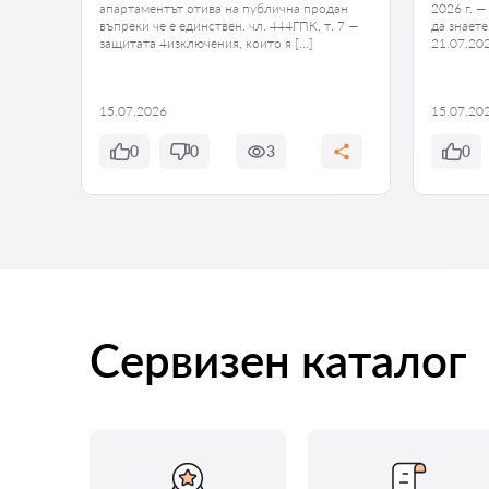
ария се
апартаментът отива на публична продан
2026 г. —
въпреки че е единствен. чл. 444ГПК, т. 7 —
да знаете
а не
защитата 4изключения, които я […]
21.07.20
15.07.2026
15.07.20
0
0
3
0
Сервизен каталог