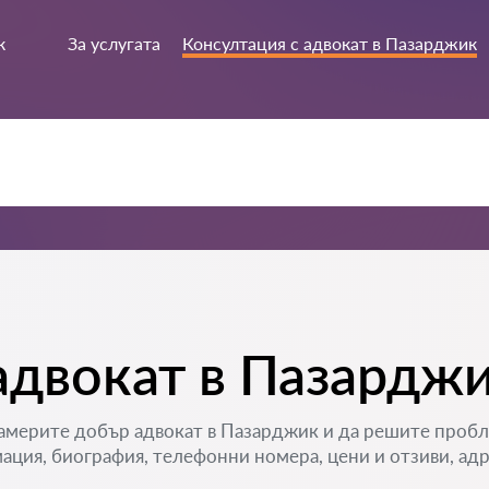
к
За услугата
Консултация с адвокат в Пазарджик
адвокат в Пазардж
мерите добър адвокат в Пазарджик и да решите проблем
ция, биография, телефонни номера, цени и отзиви, адр