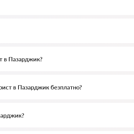
джик с пълна информация. Цени, отзиви, телефонен номер и адрес.
ристите, не изтриваме отрицателни отзиви и няма възможност за м
т в Пазарджик?
35 € и нагоре (цените могат да варират в зависимост от сложностт
рист в Пазарджик безплатно?
итайте да го зададете; ако не е сложен и може да се отговори бър
 определят цената на консултацията остава при юриста.
зарджик?
ърсене на юристи Praven-bg.com напълно безплатно. Важно е да зна