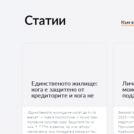
Статии
Към в
Единственото жилище:
Лич
кога е защитено от
мож
кредиторите и кога не
под
т от
„Единственото жилище не могат да ти го
Законът з
бва да
вземат“ — това е полуистина, и точно тази
2025 г. Н
во и
половина съсипва хора. Защитата по чл.
недопуст
трес и
444, т. 7 ГПК е реална, но има четири
Причинат
често
изключения. Ако попадате в някое от тях,
Крайният