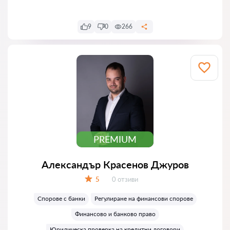
9
0
266
PREMIUM
Александър Красенов Джуров
Отзиви:
5
0 отзиви
Оценка:
Спорове с банки
Регулиране на финансови спорове
Финансово и банково право
Юридическа проверка на кредитни договори