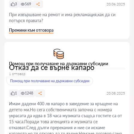
3
569
20.06.2025
При извършване на ремот и има рекламация,как да си
потърся правата?
Премини към отговора
Помощ при получаване на държавни субсидии
Отказ да се върне капаро
1 отговор
Помощ при получаване на държавни субсидии
1
1248
20.08.2025
Имам дадени 400 лв капаро в заведение за кръщене на
детето ми.Но сега собственичката започна с номера
украсата да идва в 18 часа музиката също,а гостите са от
15 часа.Поради това агенцията и музиката се
отказват.След дълги пререкания и ние си искаме
капарото,но тя отказва да го върне.Нямаме договор,само