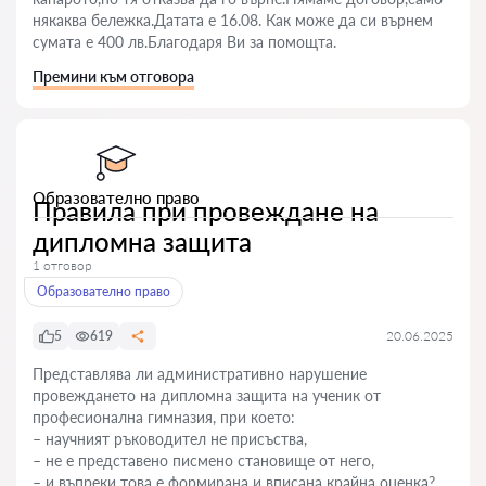
някаква бележка.Датата е 16.08. Как може да си върнем
сумата е 400 лв.Благодаря Ви за помощта.
Премини към отговора
Образователно право
Правила при провеждане на
дипломна защита
1 отговор
Образователно право
5
619
20.06.2025
Представлява ли административно нарушение
провеждането на дипломна защита на ученик от
професионална гимназия, при което:
– научният ръководител не присъства,
– не е представено писмено становище от него,
– и въпреки това е формирана и вписана крайна оценка?