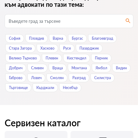
към адвокати по тази тема:
София
Пловдив
Варна
Бургас
Благоевград
Стара Загора
Хасково
Русе
Пазарджик
Велико Търново
Плевен
Кюстендил
Перник
Добрич
Сливен
Враца
Монтана
Ямбол
Видин
Габрово
Ловеч
Смолян
Разград
Силистра
Търговище
Кърджали
Нeсeбър
Сервизен каталог