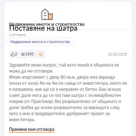
Недвижими имоти и строителство
Поставяне на шатра
1 отговор
Недвижими имоти и строителство
2
1890
20.05.2025
Здравейте имам въпрос, тъй като никой в общината не
можа да ми отговори.
Имам апартамент с двор 80 кв.м, двора има веранда
(излаз от хола) 4м на 4м по скица от инвеститора, която не
е направена, ние ще си я направим от бетон. Бих искала
съвет дали мога да си поставя шатра с поликарбонатен
покрив (от Практикер) без разрешително от общината и
дали трябва да искам разрешително за верандата след
като я има в предварително удобреният проект на
инвеститора.
Премини към отговора