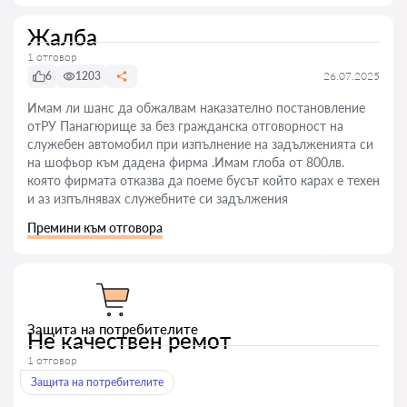
Жалба
1 отговор
6
1203
26.07.2025
Имам ли шанс да обжалвам наказателно постановление
отРУ Панагюрище за без гражданска отговорност на
служебен автомобил при изпълнение на задълженията си
на шофьор към дадена фирма .Имам глоба от 800лв.
която фирмата отказва да поеме бусът който карах е техен
и аз изпълнявах служебните си задължения
Премини към отговора
Защита на потребителите
Не качествен ремот
1 отговор
Защита на потребителите