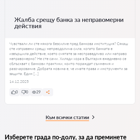
Жалба срещу банка за неправомерни
действия
Чувствали ли сте някога безсилие пред банкова институция? Сякаш
сте изправени срещу непреодолима сила, когато банката е
извършила действие, което смятате за несправедливо или направо
неправомерно? Не сте сами. Хиляди хора в България ежедневно се
сблъскват с банкови практики, които пораждат съмнения и
разочарование. Добрата новина е, че имате права и инструменти за
защита. Един […]
14.12.2025
0
0
29
Към всички статии
Изберете града по-долу, за да преминете