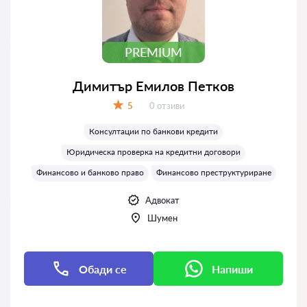
PREMIUM
Димитър Емилов Петков
Отзиви:
5
0 отзиви
Оценка:
Консултации по банкови кредити
Юридическа проверка на кредитни договори
Финансово и банково право
Финансово преструктуриране
Адвокат
Шумен
Обади се
Напиши
Напиши