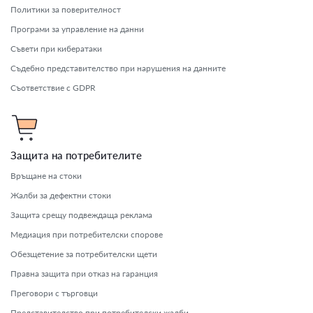
Политики за поверителност
Програми за управление на данни
Съвети при кибератаки
Съдебно представителство при нарушения на данните
Съответствие с GDPR
Защита на потребителите
Връщане на стоки
Жалби за дефектни стоки
Защита срещу подвеждаща реклама
Медиация при потребителски спорове
Обезщетение за потребителски щети
Правна защита при отказ на гаранция
Преговори с търговци
Представителство при потребителски жалби