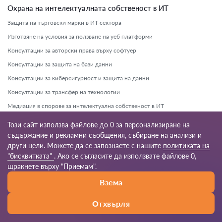
Охрана на интелектуалната собственост в ИТ
Защита на търговски марки в ИТ сектора
Изготвяне на условия за ползване на уеб платформи
Консултации за авторски права върху софтуер
Консултации за защита на бази данни
Консултации за киберсигурност и защита на данни
Консултации за трансфер на технологии
Медиация в спорове за интелектуална собственост в ИТ
Обжалване на откази за регистрация на ИТ патенти
Този сайт използва файлове до 0 за персонализиране на
Обжалване на санкции за нарушение на авторски права
съдържание и рекламни съобщения, събиране на анализи и
други цели. Можете да се запознаете с нашите
политиката на
Правна помощ при лицензионни договори за софтуер
"бисквитката"
. Ако се съгласите да използвате файлове 0,
Правна помощ при нарушения на дигитални права
щракнете върху "Приемам".
Правна помощ при регистрация на софтуерни патенти
Взема
Съдействие при международни спорове за интелектуална собственост
Отхвърля
Съдействие при нарушения на интелектуалната собственост