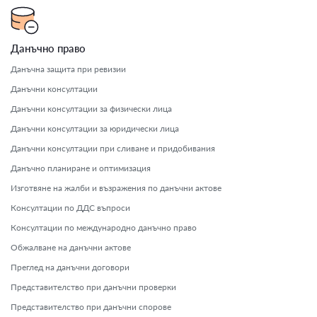
Данъчно право
Данъчна защита при ревизии
Данъчни консултации
Данъчни консултации за физически лица
Данъчни консултации за юридически лица
Данъчни консултации при сливане и придобивания
Данъчно планиране и оптимизация
Изготвяне на жалби и възражения по данъчни актове
Консултации по ДДС въпроси
Консултации по международно данъчно право
Обжалване на данъчни актове
Преглед на данъчни договори
Представителство при данъчни проверки
Представителство при данъчни спорове