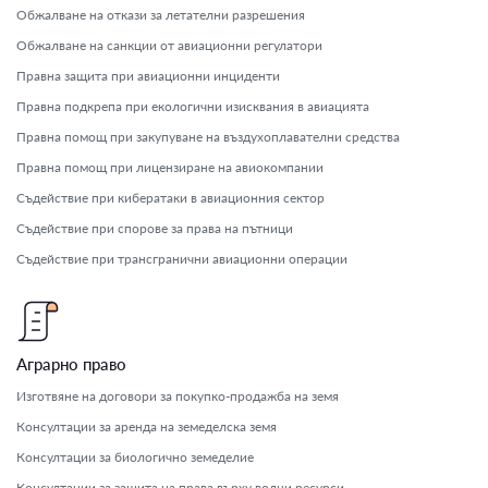
Обжалване на откази за летателни разрешения
Обжалване на санкции от авиационни регулатори
Правна защита при авиационни инциденти
Правна подкрепа при екологични изисквания в авиацията
Правна помощ при закупуване на въздухоплавателни средства
Правна помощ при лицензиране на авиокомпании
Съдействие при кибератаки в авиационния сектор
Съдействие при спорове за права на пътници
Съдействие при трансгранични авиационни операции
Аграрно право
Изготвяне на договори за покупко-продажба на земя
Консултации за аренда на земеделска земя
Консултации за биологично земеделие
Консултации за защита на права върху водни ресурси