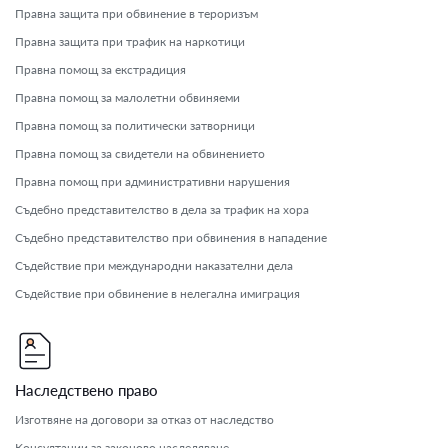
Правна защита при обвинение в тероризъм
Правна защита при трафик на наркотици
Правна помощ за екстрадиция
Правна помощ за малолетни обвиняеми
Правна помощ за политически затворници
Правна помощ за свидетели на обвинението
Правна помощ при административни нарушения
Съдебно представителство в дела за трафик на хора
Съдебно представителство при обвинения в нападение
Съдействие при международни наказателни дела
Съдействие при обвинение в нелегална имиграция
Наследствено право
Изготвяне на договори за отказ от наследство
Консултации за законово наследяване