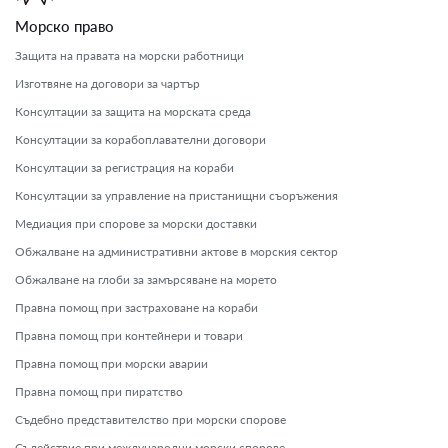
Морско право
Защита на правата на морски работници
Изготвяне на договори за чартър
Консултации за защита на морската среда
Консултации за корабоплавателни договори
Консултации за регистрация на кораби
Консултации за управление на пристанищни съоръжения
Медиация при спорове за морски доставки
Обжалване на административни актове в морския сектор
Обжалване на глоби за замърсяване на морето
Правна помощ при застраховане на кораби
Правна помощ при контейнери и товари
Правна помощ при морски аварии
Правна помощ при пиратство
Съдебно представителство при морски спорове
Съдействие при международни морски спорове