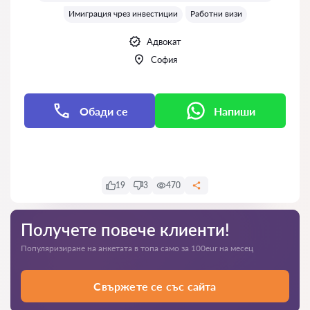
Имиграция чрез инвестиции
Работни визи
Адвокат
София
Обади се
Напиши
Напиши
19
3
470
Получете повече клиенти!
Популяризиране на анкетата в топа само за 100eur на месец
Свържете се със сайта