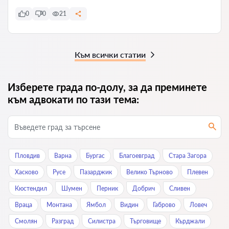
0
0
21
Към всички статии
Изберете града по-долу, за да преминете
към адвокати по тази тема:
Пловдив
Варна
Бургас
Благоевград
Стара Загора
Хасково
Русе
Пазарджик
Велико Търново
Плевен
Кюстендил
Шумен
Перник
Добрич
Сливен
Враца
Монтана
Ямбол
Видин
Габрово
Ловеч
Смолян
Разград
Силистра
Търговище
Кърджали