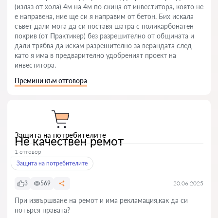
(излаз от хола) 4м на 4м по скица от инвеститора, която не
е направена, ние ще си я направим от бетон. Бих искала
съвет дали мога да си поставя шатра с поликарбонатен
покрив (от Практикер) без разрешително от общината и
дали трябва да искам разрешително за верандата след
като я има в предварително удобреният проект на
инвеститора.
Премини към отговора
Защита на потребителите
Не качествен ремот
1 отговор
Защита на потребителите
3
569
20.06.2025
При извършване на ремот и има рекламация,как да си
потърся правата?