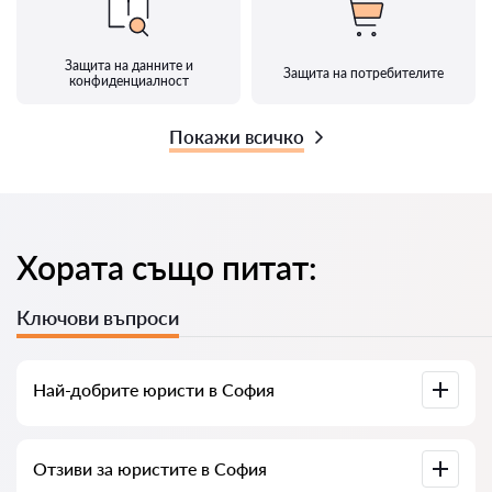
Защита на данните и
Защита на потребителите
конфиденциалност
Покажи всичко
Хората също питат:
Ключови въпроси
Най-добрите юристи в София
Събрали сме списък с най-добрите юристи в София с
Отзиви за юристите в София
пълна информация. Цени, отзиви, телефонен номер и
адрес.