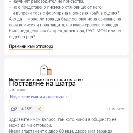
– научният ръководител не присъства,
– не е представено писмено становище от него,
– и въпреки това е формирана и вписана крайна оценка?
Ако да — може ли това да бъде основание за свикване на
нова комисия и нова защита, и в какви срокове може да
бъде подадена жалба пред директора, РУО, МОН или по
съдебен ред?
Премини към отговора
Недвижими имоти и строителство
Поставяне на шатра
1 отговор
Недвижими имоти и строителство
2
1891
20.05.2025
Здравейте имам въпрос, тъй като никой в общината не
можа да ми отговори.
Имам апартамент с двор 80 кв.м, двора има веранда