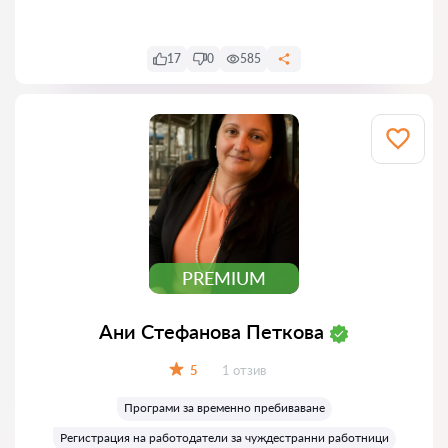
Напиши
17
0
585
PREMIUM
Ани Стефанова Петкова
Отзиви:
5
1 отзив
Оценка:
Програми за временно пребиваване
Регистрация на работодатели за чуждестранни работници