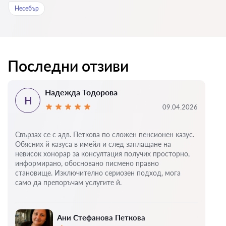
Нeсeбър
Последни отзиви
Надежда Тодорова
Н
09.04.2026
Свързах се с адв. Петкова по сложен пенсионен казус.
Обясних й казуса в имейл и след заплащане на
невисок хонорар за консултация получих просторно,
информирано, обосновано писмено правно
становище. Изключително сериозен подход, мога
само да препоръчам услугите й.
Ани Стефанова Петкова