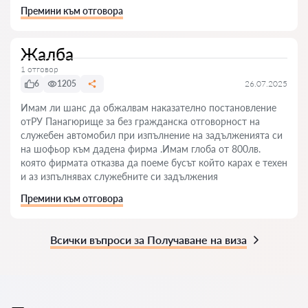
Премини към отговора
Жалба
1 отговор
6
1205
26.07.2025
Имам ли шанс да обжалвам наказателно постановление
отРУ Панагюрище за без гражданска отговорност на
служебен автомобил при изпълнение на задълженията си
на шофьор към дадена фирма .Имам глоба от 800лв.
която фирмата отказва да поеме бусът който карах е техен
и аз изпълнявах служебните си задължения
Премини към отговора
Всички въпроси за Получаване на виза