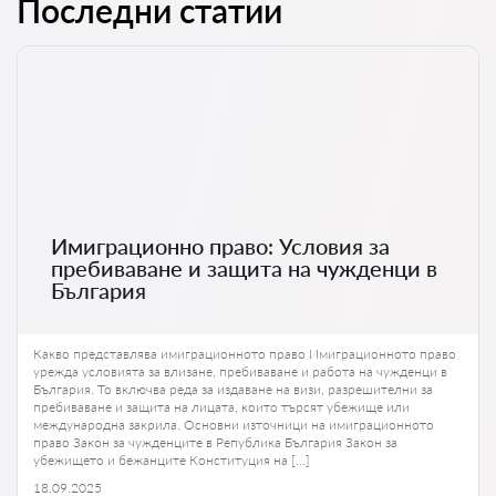
Последни статии
Имиграционно право: Условия за
пребиваване и защита на чужденци в
България
Какво представлява имиграционното право Имиграционното право
урежда условията за влизане, пребиваване и работа на чужденци в
България. То включва реда за издаване на визи, разрешителни за
пребиваване и защита на лицата, които търсят убежище или
международна закрила. Основни източници на имиграционното
право Закон за чужденците в Република България Закон за
убежището и бежанците Конституция на […]
18.09.2025