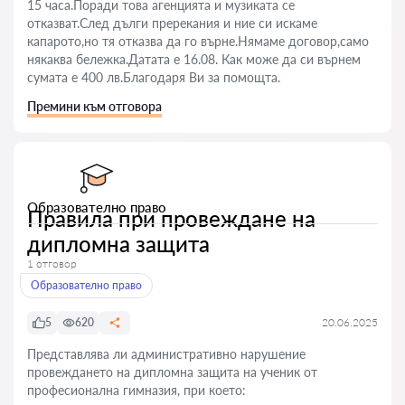
15 часа.Поради това агенцията и музиката се
отказват.След дълги пререкания и ние си искаме
капарото,но тя отказва да го върне.Нямаме договор,само
някаква бележка.Датата е 16.08. Как може да си върнем
сумата е 400 лв.Благодаря Ви за помощта.
Премини към отговора
Образователно право
Правила при провеждане на
дипломна защита
1 отговор
Образователно право
5
620
20.06.2025
Представлява ли административно нарушение
провеждането на дипломна защита на ученик от
професионална гимназия, при което: