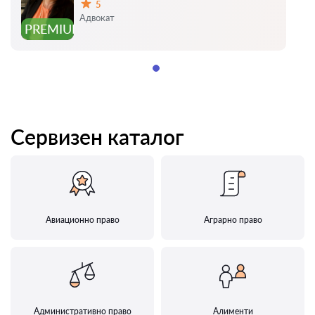
5
Оценка:
Адвокат
PREMIUM
Сервизен каталог
Авиационно право
Аграрно право
Административно право
Алименти