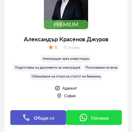
PREMIUM
Александър Красенов Джуров
Отзиви:
5
0 отзиви
Оценка:
Имиграция чрез инвестиции
Подготовка на документи за имиграция
Получаване на виза
Обжалване на отказ на статут на бежанец
Адвокат
София
Обади се
Напиши