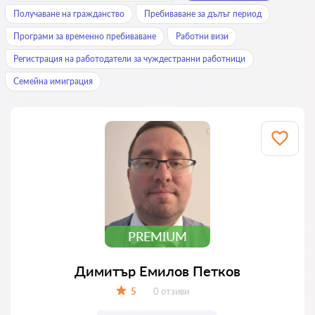
Получаване на гражданство
Пребиваване за дълъг период
Програми за временно пребиваване
Работни визи
Регистрация на работодатели за чуждестранни работници
Семейна имиграция
PREMIUM
Димитър Емилов Петков
Отзиви:
5
0 отзиви
Оценка: