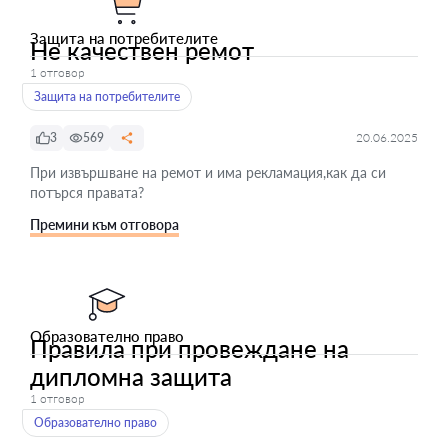
Защита на потребителите
Не качествен ремот
1 отговор
Защита на потребителите
3
569
20.06.2025
При извършване на ремот и има рекламация,как да си
потърся правата?
Премини към отговора
Образователно право
Правила при провеждане на
дипломна защита
1 отговор
Образователно право