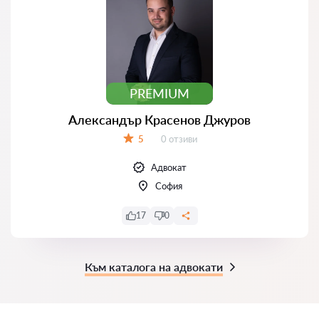
PREMIUM
Александър Красенов Джуров
Отзиви:
5
0 отзиви
Оценка:
Адвокат
София
17
0
Към каталога на адвокати