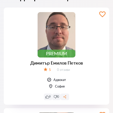
PREMIUM
Димитър Емилов Петков
Отзиви:
5
0 отзиви
Оценка:
Адвокат
София
9
0