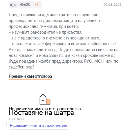
5
620
20.06.2025
Представлява ли административно нарушение
провеждането на дипломна защита на ученик от
професионална гимназия, при което:
– научният ръководител не присъства,
– не е представено писмено становище от него,
– и въпреки това е формирана и вписана крайна оценка?
Ако да — може ли това да бъде основание за свикване на
нова комисия и нова защита, и в какви срокове може да
бъде подадена жалба пред директора, РУО, МОН или по
съдебен ред?
Премини към отговора
Недвижими имоти и строителство
Поставяне на шатра
1 отговор
Недвижими имоти и строителство