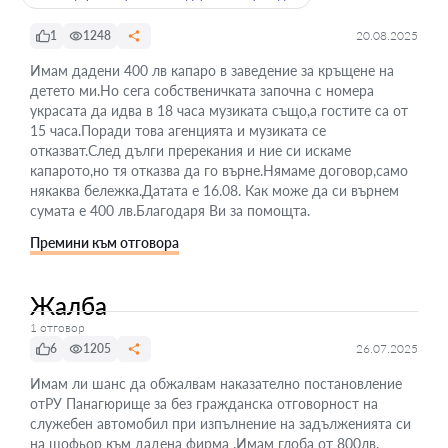
1
1248
20.08.2025
Имам дадени 400 лв капаро в заведение за кръщене на
детето ми.Но сега собственичката започна с номера
украсата да идва в 18 часа музиката също,а гостите са от
15 часа.Поради това агенцията и музиката се
отказват.След дълги пререкания и ние си искаме
капарото,но тя отказва да го върне.Нямаме договор,само
някаква бележка.Датата е 16.08. Как може да си върнем
сумата е 400 лв.Благодаря Ви за помощта.
Премини към отговора
Жалба
1 отговор
6
1205
26.07.2025
Имам ли шанс да обжалвам наказателно постановление
отРУ Панагюрище за без гражданска отговорност на
служебен автомобил при изпълнение на задълженията си
на шофьор към дадена фирма .Имам глоба от 800лв.