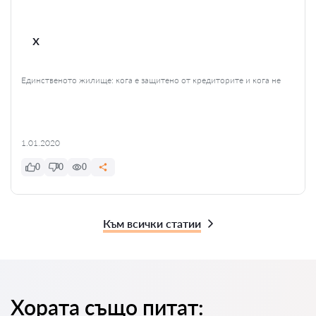
x
Единственото жилище: кога е защитено от кредиторите и кога не
1.01.2020
0
0
0
Към всички статии
Хората също питат: