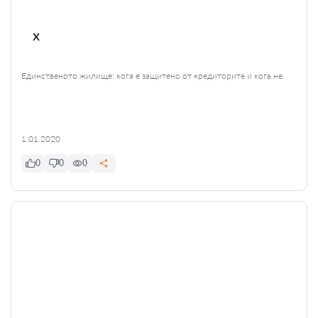
x
Единственото жилище: кога е защитено от кредиторите и кога не
1.01.2020
0
0
0