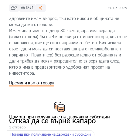
2
1891
20.05.2025
Здравейте имам въпрос, тъй като никой в общината не
можа да ми отговори.
Имам апартамент с двор 80 кв.м, двора има веранда
(излаз от хола) 4м на 4м по скица от инвеститора, която не
е направена, ние ще си я направим от бетон. Бих искала
съвет дали мога да си поставя шатра с поликарбонатен
покрив (от Практикер) без разрешително от общината и
дали трябва да искам разрешително за верандата след
като я има в предварително удобреният проект на
инвеститора.
Премини към отговора
Помощ при получаване на държавни субсидии
Отказ да се върне капаро
1 отговор
Помощ при получаване на държавни субсидии