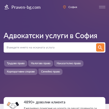
Praven-bg.com
София
Адвокатски услуги в
София
Трудово право
Налогово право
Наказателно право
Корпоративни спорове
Семейно право
4890+ доволни клиента
Ежедневно помагаме на хората да решат правните си