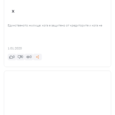
x
Единственото жилище: кога е защитено от кредиторите и кога не
1.01.2020
0
0
0