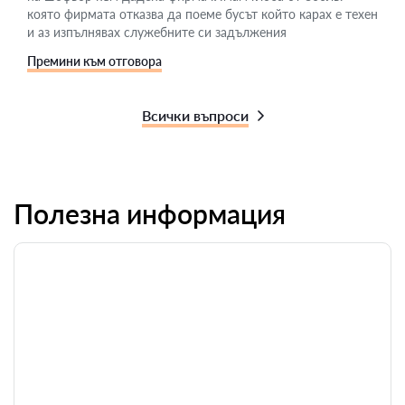
която фирмата отказва да поеме бусът който карах е техен
и аз изпълнявах служебните си задължения
Премини към отговора
Всички въпроси
Полезна информация