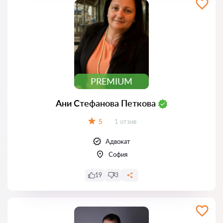
PREMIUM
Ани Стефанова Петкова
Отзиви:
5
1 отзив
Оценка:
Адвокат
София
19
3