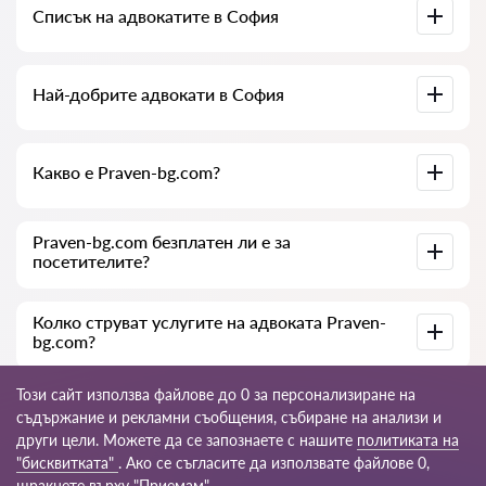
Списък на адвокатите в София
на документите по делото. Списък на колегията на
адвокатите в София. Цени за услугите на адвокатите и
отзиви.
Пълна база данни на адвокатите в София в списък,
Най-добрите адвокати в София
специално за вас. Пълна биография на адвокатите с
телефонни номера.
Събрали сме списък с най-добрите адвокати в София с
Какво е Praven-bg.com?
пълна информация. Цени, отзиви, телефонен номер и
адрес.
Praven-bg.com е съвременна юридическа компания. Ние
Praven-bg.com безплатен ли е за
помагаме на физически и юридически лица, както и на
посетителите?
чуждестранни компании.
Да, самият сайт и неговото ползване са безплатни за
Колко струват услугите на адвоката Praven-
посетителите в София, но услугите и консултациите,
bg.com?
предоставяни от юристи и адвокати, са платни.
Цената на консултацията и услугите на нашите
Този сайт използва файлове до 0 за персонализиране на
специалисти зависи от сложността на въпроса и обема
съдържание и рекламни съобщения, събиране на анализи и
работа; обикновено консултацията по телефона (онлайн)
други цели. Можете да се запознаете с нашите
политиката на
е от 35 до 45 €. Цената на договора се обсъжда
индивидуално.
© 2026 Praven-bg.com
"бисквитката"
. Ако се съгласите да използвате файлове 0,
щракнете върху "Приемам".