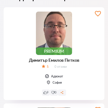
PREMIUM
Димитър Емилов Петков
Отзиви:
5
0 отзиви
Оценка:
Адвокат
София
9
0