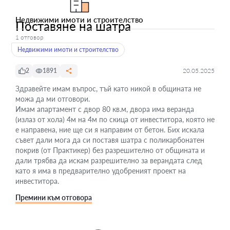
Недвижими имоти и строителство
Поставяне на шатра
1 отговор
Недвижими имоти и строителство
2
1891
20.05.2025
Здравейте имам въпрос, тъй като никой в общината не
можа да ми отговори.
Имам апартамент с двор 80 кв.м, двора има веранда
(излаз от хола) 4м на 4м по скица от инвеститора, която не
е направена, ние ще си я направим от бетон. Бих искала
съвет дали мога да си поставя шатра с поликарбонатен
покрив (от Практикер) без разрешително от общината и
дали трябва да искам разрешително за верандата след
като я има в предварително удобреният проект на
инвеститора.
Премини към отговора