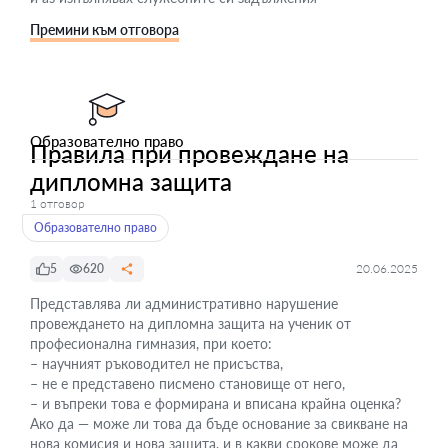
Премини към отговора
Образователно право
Правила при провеждане на
дипломна защита
1 отговор
Образователно право
5
620
20.06.2025
Представлява ли административно нарушение
провеждането на дипломна защита на ученик от
професионална гимназия, при което:
– научният ръководител не присъства,
– не е представено писмено становище от него,
– и въпреки това е формирана и вписана крайна оценка?
Ако да — може ли това да бъде основание за свикване на
нова комисия и нова защита, и в какви срокове може да