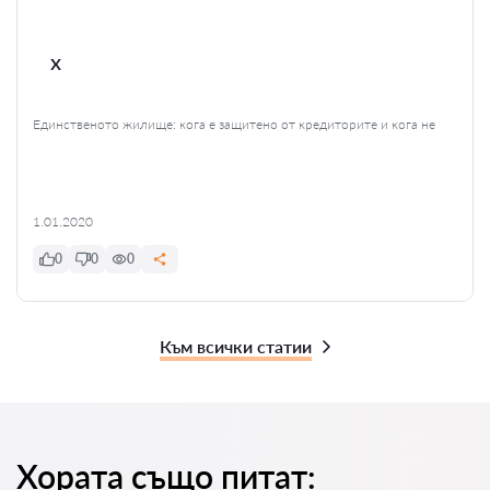
x
Единственото жилище: кога е защитено от кредиторите и кога не
1.01.2020
0
0
0
Към всички статии
Хората също питат: