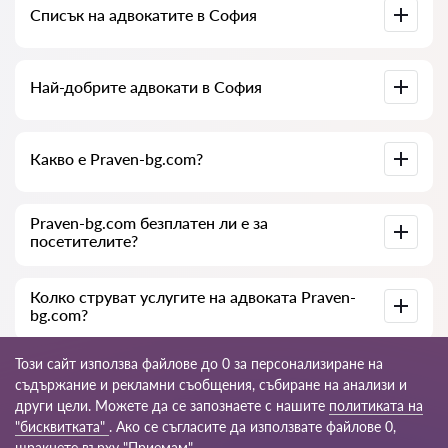
Списък на адвокатите в София
на документите по делото. Списък на колегията на
адвокатите в София. Цени за услугите на адвокатите и
отзиви.
Пълна база данни на адвокатите в София в списък,
Най-добрите адвокати в София
специално за вас. Пълна биография на адвокатите с
телефонни номера.
Събрали сме списък с най-добрите адвокати в София с
Какво е Praven-bg.com?
пълна информация. Цени, отзиви, телефонен номер и
адрес.
Praven-bg.com е съвременна юридическа компания. Ние
Praven-bg.com безплатен ли е за
помагаме на физически и юридически лица, както и на
посетителите?
чуждестранни компании.
Да, самият сайт и неговото ползване са безплатни за
Колко струват услугите на адвоката Praven-
посетителите в София, но услугите и консултациите,
bg.com?
предоставяни от юристи и адвокати, са платни.
Цената на консултацията и услугите на нашите
Този сайт използва файлове до 0 за персонализиране на
специалисти зависи от сложността на въпроса и обема
съдържание и рекламни съобщения, събиране на анализи и
работа; обикновено консултацията по телефона (онлайн)
други цели. Можете да се запознаете с нашите
политиката на
е от 35 до 45 €. Цената на договора се обсъжда
индивидуално.
© 2026 Praven-bg.com
"бисквитката"
. Ако се съгласите да използвате файлове 0,
щракнете върху "Приемам".