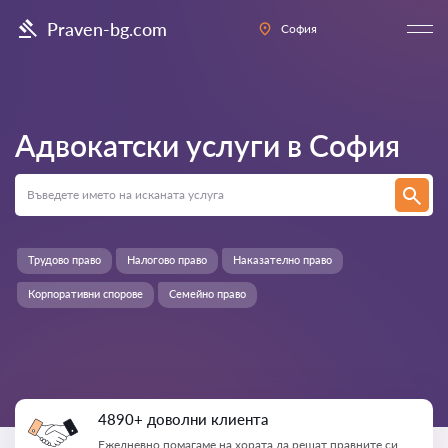
Praven-bg.com
София
Адвокатски услуги в
София
Трудово право
Налогово право
Наказателно право
Корпоративни спорове
Семейно право
4890+ доволни клиента
Ежедневно помагаме на хората да решат правните си