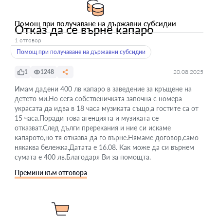
Помощ при получаване на държавни субсидии
Отказ да се върне капаро
1 отговор
Помощ при получаване на държавни субсидии
1
1248
20.08.2025
Имам дадени 400 лв капаро в заведение за кръщене на
детето ми.Но сега собственичката започна с номера
украсата да идва в 18 часа музиката също,а гостите са от
15 часа.Поради това агенцията и музиката се
отказват.След дълги пререкания и ние си искаме
капарото,но тя отказва да го върне.Нямаме договор,само
някаква бележка.Датата е 16.08. Как може да си върнем
сумата е 400 лв.Благодаря Ви за помощта.
Премини към отговора