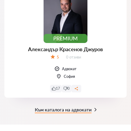
PREMIUM
Александър Красенов Джуров
Отзиви:
5
0 отзиви
Оценка:
Адвокат
София
17
0
Към каталога на адвокати