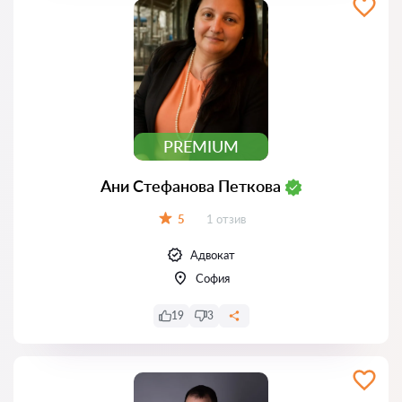
PREMIUM
Ани Стефанова Петкова
Отзиви:
5
1 отзив
Оценка:
Адвокат
София
19
3