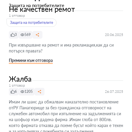
Защита на потребителите
Не качествен ремот
1 отговор
Защита на потребителите
3
569
20.06.2025
При извършване на ремот и има рекламация,как да си
потърся правата?
Премини към отговора
Жалба
1 отговор
6
1205
26.07.2025
Имам ли шанс да обжалвам наказателно постановление
отРУ Панагюрище за без гражданска отговорност на
служебен автомобил при изпълнение на задълженията си
на шофьор към дадена фирма .Имам глоба от 800лв.
която фирмата отказва да поеме бусът който карах е техен
и аз изпълнявах служебните си задължения