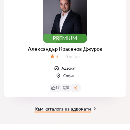
PREMIUM
Александър Красенов Джуров
Отзиви:
5
0 отзиви
Оценка:
Адвокат
София
17
0
Към каталога на адвокати