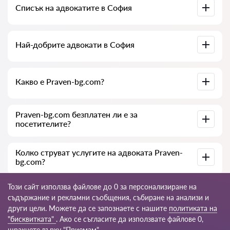
Списък на адвокатите в София
на документите по делото. Списък на колегията на
адвокатите в София. Цени за услугите на адвокатите и
отзиви.
Пълна база данни на адвокатите в София в списък,
Най-добрите адвокати в София
специално за вас. Пълна биография на адвокатите с
телефонни номера.
Събрали сме списък с най-добрите адвокати в София с
Какво е Praven-bg.com?
пълна информация. Цени, отзиви, телефонен номер и
адрес.
Praven-bg.com е съвременна юридическа компания. Ние
Praven-bg.com безплатен ли е за
помагаме на физически и юридически лица, както и на
посетителите?
чуждестранни компании.
Да, самият сайт и неговото ползване са безплатни за
Колко струват услугите на адвоката Praven-
посетителите в София, но услугите и консултациите,
bg.com?
предоставяни от юристи и адвокати, са платни.
Цената на консултацията и услугите на нашите
Този сайт използва файлове до 0 за персонализиране на
специалисти зависи от сложността на въпроса и обема
съдържание и рекламни съобщения, събиране на анализи и
работа; обикновено консултацията по телефона (онлайн)
други цели. Можете да се запознаете с нашите
политиката на
е от 35 до 45 €. Цената на договора се обсъжда
индивидуално.
© 2026 Praven-bg.com
"бисквитката"
. Ако се съгласите да използвате файлове 0,
щракнете върху "Приемам".