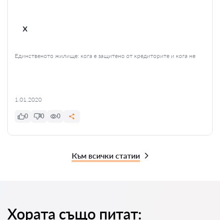
x
Единственото жилище: кога е защитено от кредиторите и кога не
1.01.2020
0
0
0
Към всички статии
Хората също питат: