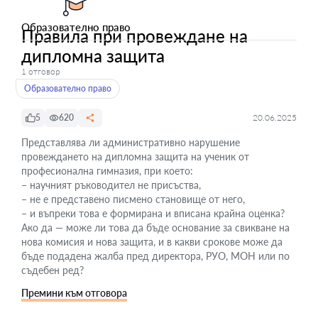
Образователно право
Правила при провеждане на
дипломна защита
1 отговор
Образователно право
5
620
20.06.2025
Представлява ли административно нарушение
провеждането на дипломна защита на ученик от
професионална гимназия, при което:
– научният ръководител не присъства,
– не е представено писмено становище от него,
– и въпреки това е формирана и вписана крайна оценка?
Ако да — може ли това да бъде основание за свикване на
нова комисия и нова защита, и в какви срокове може да
бъде подадена жалба пред директора, РУО, МОН или по
съдебен ред?
Премини към отговора