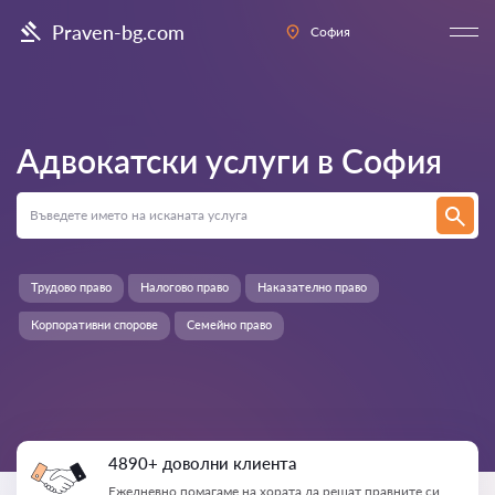
Praven-bg.com
София
Адвокатски услуги в
София
Трудово право
Налогово право
Наказателно право
Корпоративни спорове
Семейно право
4890+ доволни клиента
Ежедневно помагаме на хората да решат правните си