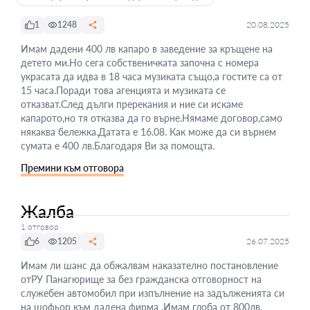
1
1248
20.08.2025
Имам дадени 400 лв капаро в заведение за кръщене на
детето ми.Но сега собственичката започна с номера
украсата да идва в 18 часа музиката също,а гостите са от
15 часа.Поради това агенцията и музиката се
отказват.След дълги пререкания и ние си искаме
капарото,но тя отказва да го върне.Нямаме договор,само
някаква бележка.Датата е 16.08. Как може да си върнем
сумата е 400 лв.Благодаря Ви за помощта.
Премини към отговора
Жалба
1 отговор
6
1205
26.07.2025
Имам ли шанс да обжалвам наказателно постановление
отРУ Панагюрище за без гражданска отговорност на
служебен автомобил при изпълнение на задълженията си
на шофьор към дадена фирма .Имам глоба от 800лв.