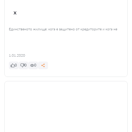
x
Единственото жилище: кога е защитено от кредиторите и кога не
1.01.2020
0
0
0