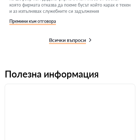
която фирмата отказва да поеме бусът който карах е техен
и аз изпълнявах служебните си задължения
Премини към отговора
Всички въпроси
Полезна информация