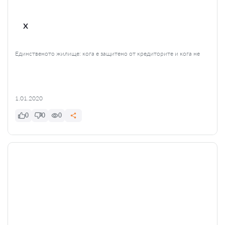
x
Единственото жилище: кога е защитено от кредиторите и кога не
1.01.2020
0
0
0