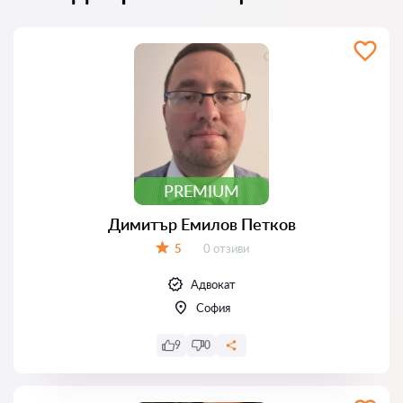
PREMIUM
Димитър Емилов Петков
Отзиви:
5
0 отзиви
Оценка:
Адвокат
София
9
0