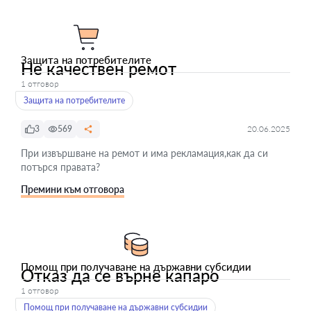
Защита на потребителите
Не качествен ремот
1 отговор
Защита на потребителите
3
569
20.06.2025
При извършване на ремот и има рекламация,как да си
потърся правата?
Премини към отговора
Помощ при получаване на държавни субсидии
Отказ да се върне капаро
1 отговор
Помощ при получаване на държавни субсидии