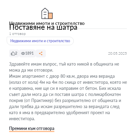
Недвижими имоти и строителство
Поставяне на шатра
1 отговор
Недвижими имоти и строителство
2
1891
20.05.2025
Здравейте имам въпрос, тъй като никой в общината не
можа да ми отговори.
Имам апартамент с двор 80 кв.м, двора има веранда
(излаз от хола) 4м на 4м по скица от инвеститора, която не
е направена, ние ще си я направим от бетон. Бих искала
съвет дали мога да си поставя шатра с поликарбонатен
покрив (от Практикер) без разрешително от общината и
дали трябва да искам разрешително за верандата след
като я има в предварително удобреният проект на
инвеститора.
Премини към отговора