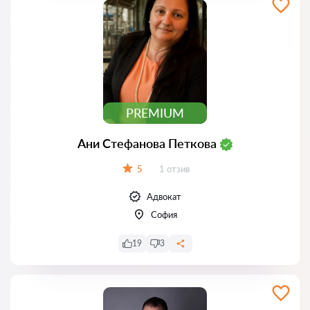
PREMIUM
Ани Стефанова Петкова
Отзиви:
5
1 отзив
Оценка:
Адвокат
София
19
3