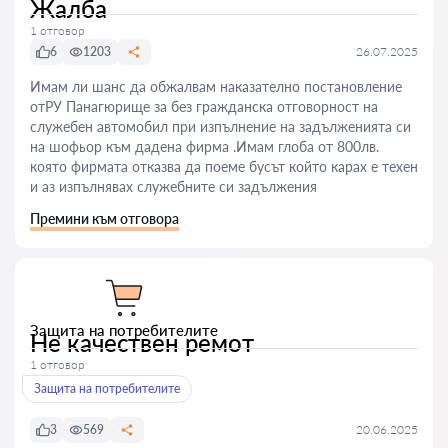
Жалба
1 отговор
6
1203
26.07.2025
Имам ли шанс да обжалвам наказателно постановление
отРУ Панагюрище за без гражданска отговорност на
служебен автомобил при изпълнение на задълженията си
на шофьор към дадена фирма .Имам глоба от 800лв.
която фирмата отказва да поеме бусът който карах е техен
и аз изпълнявах служебните си задължения
Премини към отговора
Защита на потребителите
Не качествен ремот
1 отговор
Защита на потребителите
3
569
20.06.2025