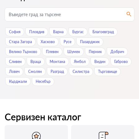
София
Пловдив
Варна
Бургас
Благоевград
Стара Загора
Хасково
Русе
Пазарджик
Велико Търново
Плевен
Шумен
Перник
Добрич
Сливен
Враца
Монтана
Ямбол
Видин
Габрово
Ловеч
Смолян
Разград
Силистра
Търговище
Кърджали
Нeсeбър
Сервизен каталог