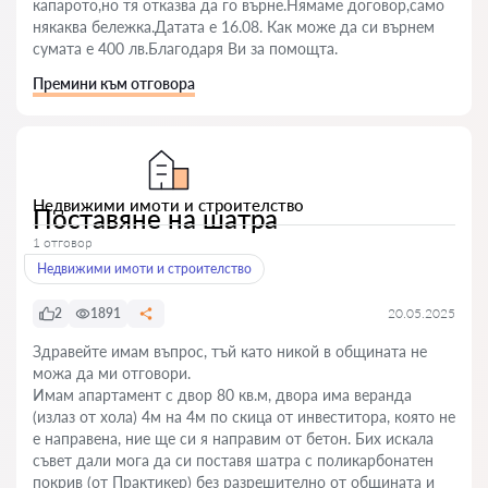
капарото,но тя отказва да го върне.Нямаме договор,само
някаква бележка.Датата е 16.08. Как може да си върнем
сумата е 400 лв.Благодаря Ви за помощта.
Премини към отговора
Недвижими имоти и строителство
Поставяне на шатра
1 отговор
Недвижими имоти и строителство
2
1891
20.05.2025
Здравейте имам въпрос, тъй като никой в общината не
можа да ми отговори.
Имам апартамент с двор 80 кв.м, двора има веранда
(излаз от хола) 4м на 4м по скица от инвеститора, която не
е направена, ние ще си я направим от бетон. Бих искала
съвет дали мога да си поставя шатра с поликарбонатен
покрив (от Практикер) без разрешително от общината и