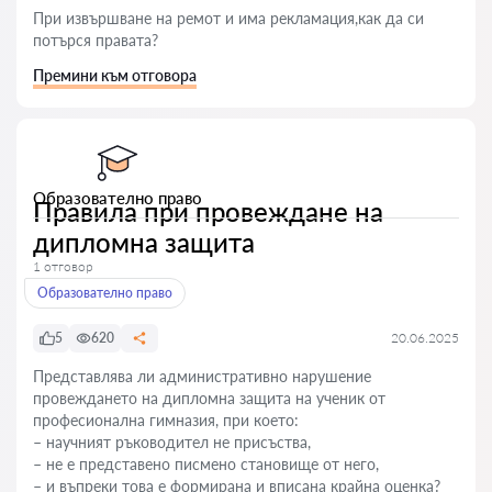
При извършване на ремот и има рекламация,как да си
потърся правата?
Премини към отговора
Образователно право
Правила при провеждане на
дипломна защита
1 отговор
Образователно право
5
620
20.06.2025
Представлява ли административно нарушение
провеждането на дипломна защита на ученик от
професионална гимназия, при което:
– научният ръководител не присъства,
– не е представено писмено становище от него,
– и въпреки това е формирана и вписана крайна оценка?