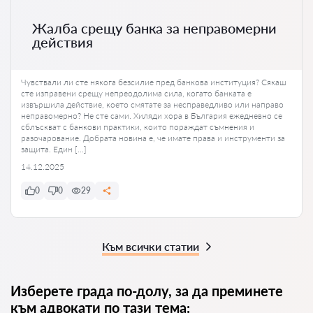
Жалба срещу банка за неправомерни
действия
Чувствали ли сте някога безсилие пред банкова институция? Сякаш
сте изправени срещу непреодолима сила, когато банката е
извършила действие, което смятате за несправедливо или направо
неправомерно? Не сте сами. Хиляди хора в България ежедневно се
сблъскват с банкови практики, които пораждат съмнения и
разочарование. Добрата новина е, че имате права и инструменти за
защита. Един […]
14.12.2025
0
0
29
Към всички статии
Изберете града по-долу, за да преминете
към адвокати по тази тема: