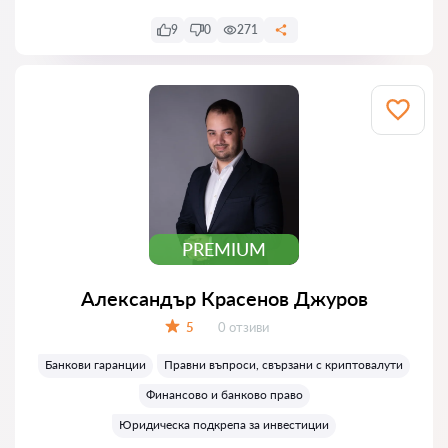
9
0
271
PREMIUM
Александър Красенов Джуров
Отзиви:
5
0 отзиви
Оценка:
Банкови гаранции
Правни въпроси, свързани с криптовалути
Финансово и банково право
Юридическа подкрепа за инвестиции