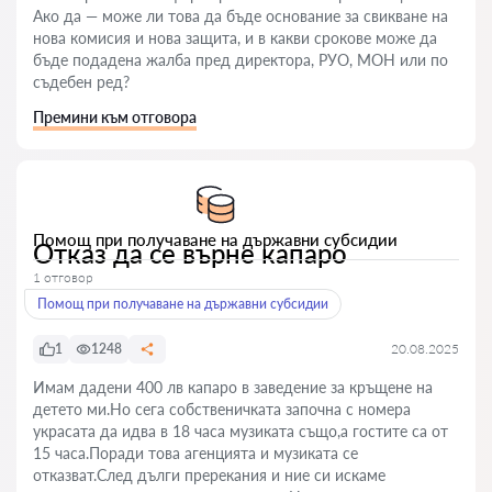
Ако да — може ли това да бъде основание за свикване на
нова комисия и нова защита, и в какви срокове може да
бъде подадена жалба пред директора, РУО, МОН или по
съдебен ред?
Премини към отговора
Помощ при получаване на държавни субсидии
Отказ да се върне капаро
1 отговор
Помощ при получаване на държавни субсидии
1
1248
20.08.2025
Имам дадени 400 лв капаро в заведение за кръщене на
детето ми.Но сега собственичката започна с номера
украсата да идва в 18 часа музиката също,а гостите са от
15 часа.Поради това агенцията и музиката се
отказват.След дълги пререкания и ние си искаме