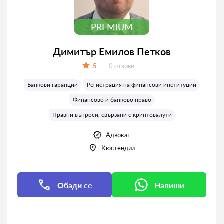
PREMIUM
Димитър Емилов Петков
Отзиви:
5
0 отзиви
Оценка:
Банкови гаранции
Регистрация на финансови институции
Финансово и банково право
Правни въпроси, свързани с криптовалути
Адвокат
Кюстендил
Обади се
Напиши
Напиши