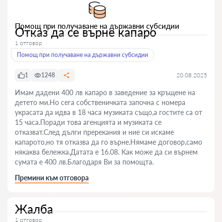
Помощ при получаване на държавни субсидии
Отказ да се върне капаро
1 отговор
Помощ при получаване на държавни субсидии
1
1248
20.08.2025
Имам дадени 400 лв капаро в заведение за кръщене на
детето ми.Но сега собственичката започна с номера
украсата да идва в 18 часа музиката също,а гостите са от
15 часа.Поради това агенцията и музиката се
отказват.След дълги пререкания и ние си искаме
капарото,но тя отказва да го върне.Нямаме договор,само
някаква бележка.Датата е 16.08. Как може да си върнем
сумата е 400 лв.Благодаря Ви за помощта.
Премини към отговора
Жалба
1 отговор