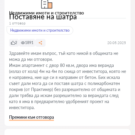
Недвижими имоти и строителство
Поставяне на шатра
1 отговор
Недвижими имоти и строителство
2
1891
20.05.2025
Здравейте имам въпрос, тъй като никой в общината не
можа да ми отговори.
Имам апартамент с двор 80 кв.м, двора има веранда
(излаз от хола) 4м на 4м по скица от инвеститора, която не
е направена, ние ще си я направим от бетон. Бих искала
съвет дали мога да си поставя шатра с поликарбонатен
покрив (от Практикер) без разрешително от общината и
дали трябва да искам разрешително за верандата след
като я има в предварително удобреният проект на
инвеститора.
Премини към отговора