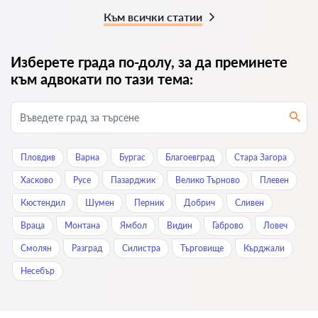
Към всички статии
Изберете града по-долу, за да преминете
към адвокати по тази тема:
Пловдив
Варна
Бургас
Благоевград
Стара Загора
Хасково
Русе
Пазарджик
Велико Търново
Плевен
Кюстендил
Шумен
Перник
Добрич
Сливен
Враца
Монтана
Ямбол
Видин
Габрово
Ловеч
Смолян
Разград
Силистра
Търговище
Кърджали
Нeсeбър