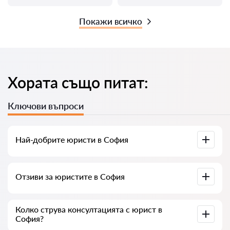
Покажи всичко
Хората също питат:
Ключови въпроси
Най-добрите юристи в София
Събрали сме списък с най-добрите юристи в София с
Отзиви за юристите в София
пълна информация. Цени, отзиви, телефонен номер и
адрес.
В нашия сервис сме събрали истински отзиви за
Колко струва консултацията с юрист в
юристите, не изтриваме отрицателни отзиви и няма
София?
възможност за манипулация.