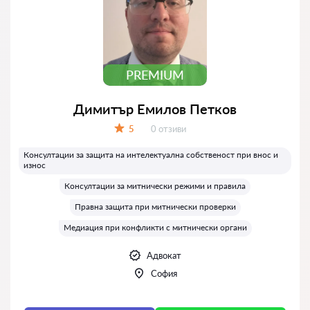
PREMIUM
Димитър Емилов Петков
Отзиви:
5
0 отзиви
Оценка:
Консултации за защита на интелектуална собственост при внос и
износ
Консултации за митнически режими и правила
Правна защита при митнически проверки
Медиация при конфликти с митнически органи
Адвокат
София