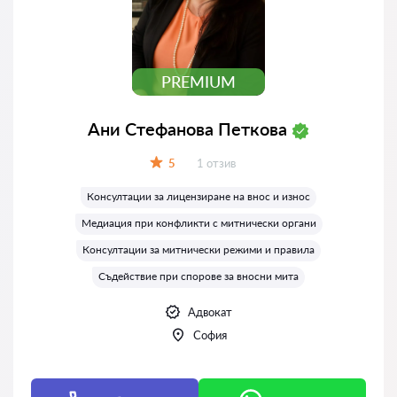
PREMIUM
Ани Стефанова Петкова
Отзиви:
5
1 отзив
Оценка:
Консултации за лицензиране на внос и износ
Медиация при конфликти с митнически органи
Консултации за митнически режими и правила
Съдействие при спорове за вносни мита
Адвокат
София