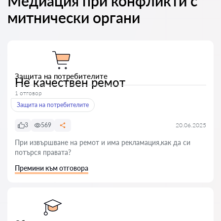
Медиация при конфликти с
митнически органи
Защита на потребителите
Не качествен ремот
1 отговор
Защита на потребителите
3
569
20.06.2025
При извършване на ремот и има рекламация,как да си
потърся правата?
Премини към отговора