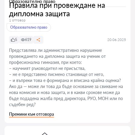
Образователно право
Правила при провеждане на
дипломна защита
1 отговор
Образователно право
5
619
20.06.2025
Представлява ли административно нарушение
провеждането на дипломна защита на ученик от
професионална гимназия, при което:
– научният ръководител не присъства,
– не е представено писмено становище от него,
– и въпреки това е формирана и вписана крайна оценка?
Ако да — може ли това да бъде основание за свикване на
нова комисия и нова защита, и в какви срокове може да
бъде подадена жалба пред директора, РУО, МОН или по
съдебен ред?
Премини към отговора