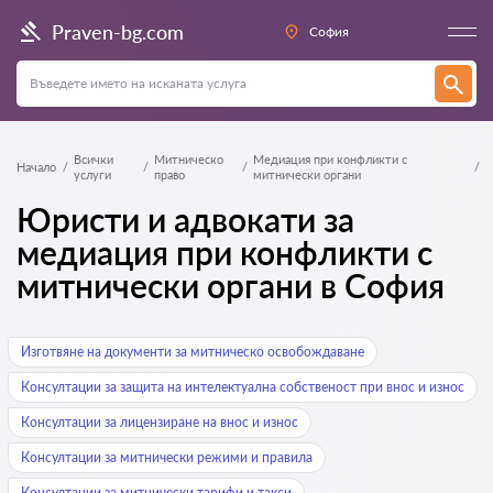
Praven-bg.com
София
Всички
Митническо
Медиация при конфликти с
Начало
услуги
право
митнически органи
Юристи и адвокати за
медиация при конфликти с
митнически органи в София
Изготвяне на документи за митническо освобождаване
Консултации за защита на интелектуална собственост при внос и износ
Консултации за лицензиране на внос и износ
Консултации за митнически режими и правила
Консултации за митнически тарифи и такси