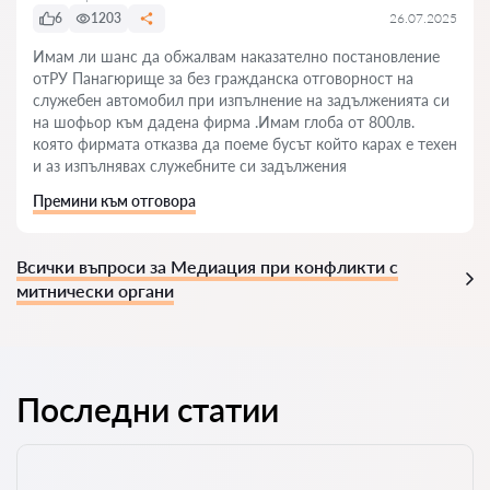
6
1203
26.07.2025
Имам ли шанс да обжалвам наказателно постановление
отРУ Панагюрище за без гражданска отговорност на
служебен автомобил при изпълнение на задълженията си
на шофьор към дадена фирма .Имам глоба от 800лв.
която фирмата отказва да поеме бусът който карах е техен
и аз изпълнявах служебните си задължения
Премини към отговора
Всички въпроси за Медиация при конфликти с
митнически органи
Последни статии