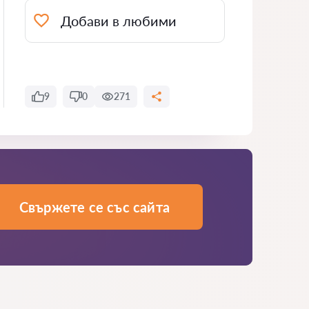
Добави в любими
9
0
271
Свържете се със сайта