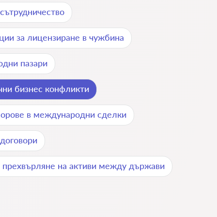
 сътрудничество
ции за лицензиране в чужбина
одни пазари
чни бизнес конфликти
порове в международни сделки
договори
 прехвърляне на активи между държави