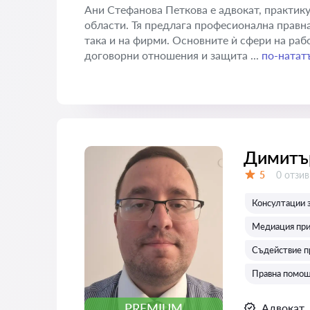
Ани Стефанова Петкова е адвокат, практику
области. Тя предлага професионална правн
така и на фирми. Основните ѝ сфери на раб
договорни отношения и защита ...
по-натат
Димитъ
Отзиви
5
0 отзив
Оценка:
Консултации 
Медиация при
Съдействие п
Правна помощ
PREMIUM
Адвокат