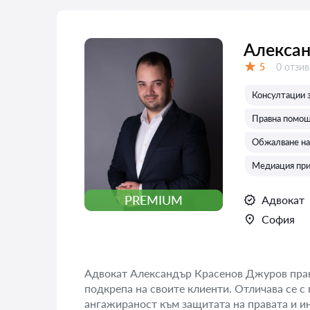
Алексан
Отзиви
5
0 отзив
Оценка:
Консултации 
Правна помощ
Обжалване на
Медиация при
PREMIUM
Адвокат
София
Адвокат Александър Красенов Джуров прак
подкрепа на своите клиенти. Отличава се 
ангажираност към защитата на правата и ин