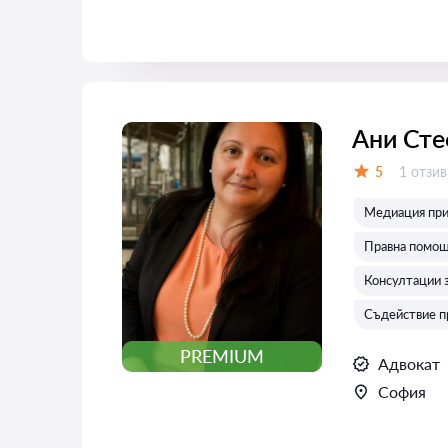
Ани Сте
Отзиви
5
1 отзив
Оценка:
Медиация при
Правна помощ
Консултации 
Съдействие п
PREMIUM
Адвокат
София