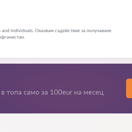
es and individuals. Оказвам съдействие за получаване
Афганистан.
в топа само за 100eur на месец