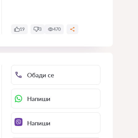
19
3
470
Обади се
Напиши
Напиши