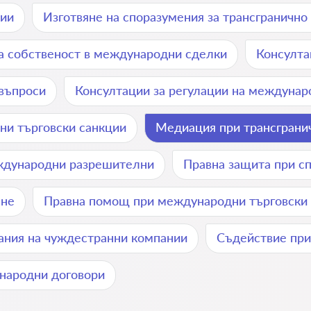
нии
Изготвяне на споразумения за трансгранично
на собственост в международни сделки
Консулта
въпроси
Консултации за регулации на междунар
ни търговски санкции
Медиация при трансграни
еждународни разрешителни
Правна защита при с
ане
Правна помощ при международни търговски 
ания на чуждестранни компании
Съдействие при
народни договори