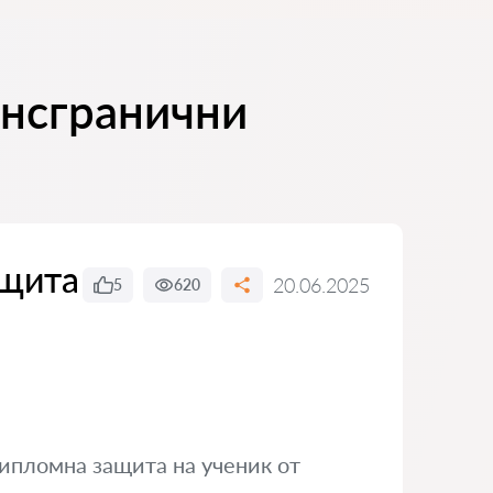
ансгранични
ащита
20.06.2025
5
620
ипломна защита на ученик от