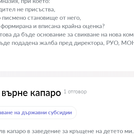
назия, при което:
дител не присъства,
о писмено становище от него,
е формирана и вписана крайна оценка?
ова да бъде основание за свикване на нова коми
бъде подадена жалба пред директора, РУО, МОН
 върне капаро
1 отговор
ване на държавни субсидии
в капаро в заведение за кръщене на детето ми.