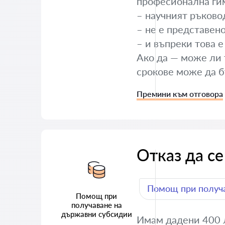
професионална гим
– научният ръково
– не е представен
– и въпреки това 
Ако да — може ли т
срокове може да 
Премини към отговора
Отказ да се
Помощ при получа
Помощ при
получаване на
държавни субсидии
Имам дадени 400 л