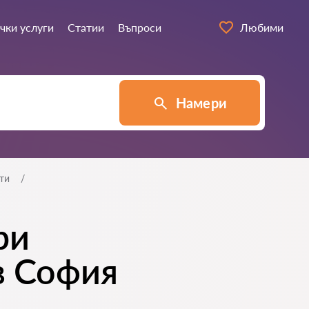
чки услуги
Статии
Въпроси
Любими
Намери
ти
ри
в София