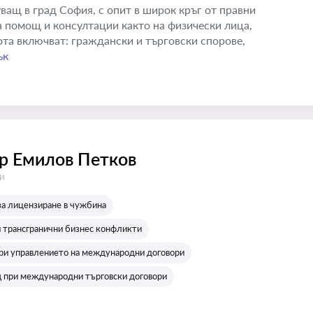
ващ в град София, с опит в широк кръг от правни
а помощ и консултации както на физически лица,
ота включват: граждански и търговски спорове,
ък
р Емилов Петков
:
и
за лицензиране в чужбина
 трансгранични бизнес конфликти
ри управлението на международни договори
 при международни търговски договори