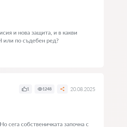
сия и нова защита, и в какви
 или по съдебен ред?
20.08.2025
1
1248
Но сега собственичката започна с