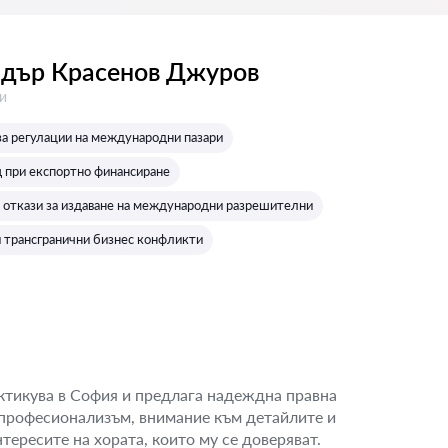
дър Красенов Джуров
:
и
за регулации на международни пазари
 при експортно финансиране
 откази за издаване на международни разрешителни
 трансгранични бизнес конфликти
тикува в София и предлага надеждна правна
с професионализъм, внимание към детайлите и
тересите на хората, които му се доверяват.