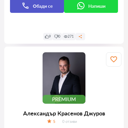
Обади се
Напиши
Напиши
9
0
271
PREMIUM
Александър Красенов Джуров
Отзиви:
5
0 отзиви
Оценка: