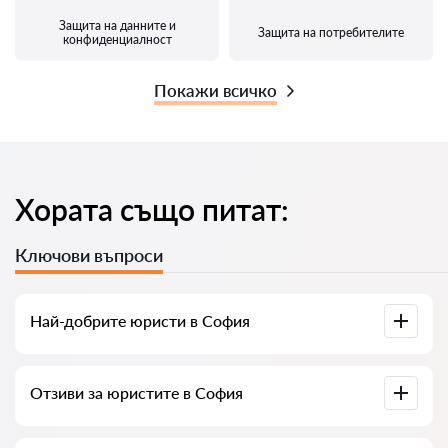
Защита на данните и
Защита на потребителите
конфиденциалност
Покажи всичко
Хората също питат:
Ключови въпроси
Най-добрите юристи в София
Събрали сме списък с най-добрите юристи в София с
Отзиви за юристите в София
пълна информация. Цени, отзиви, телефонен номер и
адрес.
В нашия сервис сме събрали истински отзиви за