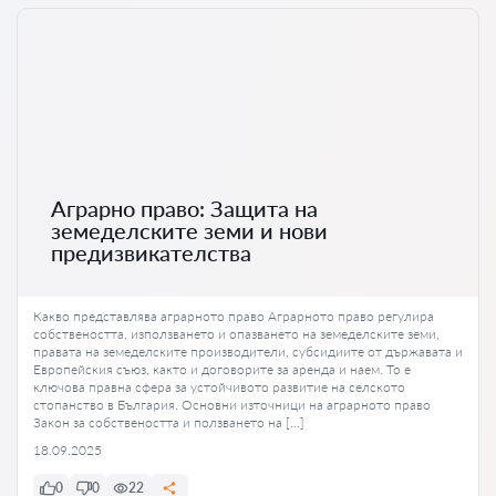
Аграрно право: Защита на
земеделските земи и нови
предизвикателства
Какво представлява аграрното право Аграрното право регулира
собствеността, използването и опазването на земеделските земи,
правата на земеделските производители, субсидиите от държавата и
Европейския съюз, както и договорите за аренда и наем. То е
ключова правна сфера за устойчивото развитие на селското
стопанство в България. Основни източници на аграрното право
Закон за собствеността и ползването на […]
18.09.2025
0
0
22