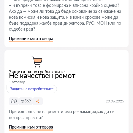
– и въпреки това е формирана и вписана крайна оценка?
Ако да — може ли това да бъде основание за свикване на
нова комисия и нова защита, и в какви срокове може да
бъде подадена жалба пред директора, РУО, МОН или по
съдебен ред?
Премини към отговора
Защита на потребителите
Не качествен ремот
1 отговор
Защита на потребителите
3
569
20.06.2025
При извършване на ремот и има рекламация,как да си
потърся правата?
Премини към отговора