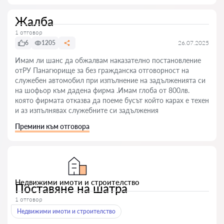
Жалба
1 отговор
6
1205
26.07.2025
Имам ли шанс да обжалвам наказателно постановление
отРУ Панагюрище за без гражданска отговорност на
служебен автомобил при изпълнение на задълженията си
на шофьор към дадена фирма .Имам глоба от 800лв.
която фирмата отказва да поеме бусът който карах е техен
и аз изпълнявах служебните си задължения
Премини към отговора
Недвижими имоти и строителство
Поставяне на шатра
1 отговор
Недвижими имоти и строителство