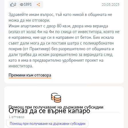
2
1891
20.05.2025
Здравейте имам въпрос, тъй като никой в общината не
можа да ми отговори.
Имам апартамент с двор 80 кв.м, двора има веранда
(излаз от хола) 4м на 4м по скица от инвеститора, която не
е направена, ние ще си я направим от бетон. Бих искала
съвет дали мога да си поставя шатра с поликарбонатен
покрив (от Практикер) без разрешително от общината и
дали трябва да искам разрешително за верандата след
като я има в предварително удобреният проект на
инвеститора.
Премини към отговора
Помощ при получаване на държавни субсидии
Отказ да се върне капаро
1 отговор
Помощ при получаване на държавни субсидии