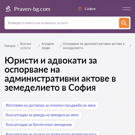
Praven-bg.com
София
Всички
Аграрно
Оспорване на административни актове в
Начало
услуги
право
земеделието
Юристи и адвокати за
оспорване на
административни актове в
земеделието в София
Изготвяне на договори за покупко-продажба на земя
Консултации за аренда на земеделска земя
Консултации за биологично земеделие
Консултации за защита на права върху водни ресурси