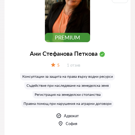
PREMIUM
Ани Стефанова Петкова
Отзиви:
5
1 отзив
Оценка:
Консултации за защита на права върху водни ресурси
Съдействие при наследяване на земеделска земя
Регистрация на земеделски стопанства
Правна помощ при нарушения на аграрни договори
Адвокат
София