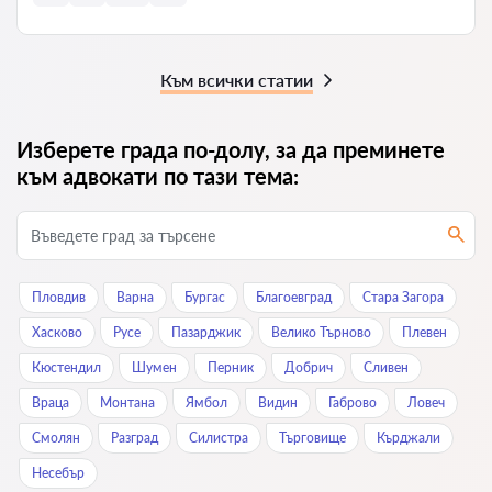
Към всички статии
Изберете града по-долу, за да преминете
към адвокати по тази тема:
Пловдив
Варна
Бургас
Благоевград
Стара Загора
Хасково
Русе
Пазарджик
Велико Търново
Плевен
Кюстендил
Шумен
Перник
Добрич
Сливен
Враца
Монтана
Ямбол
Видин
Габрово
Ловеч
Смолян
Разград
Силистра
Търговище
Кърджали
Нeсeбър