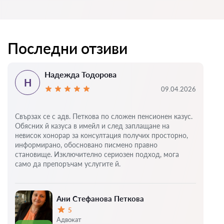
Последни отзиви
Надежда Тодорова
Н
09.04.2026
Свързах се с адв. Петкова по сложен пенсионен казус.
Обясних й казуса в имейл и след заплащане на
невисок хонорар за консултация получих просторно,
информирано, обосновано писмено правно
становище. Изключително сериозен подход, мога
само да препоръчам услугите й.
Ани Стефанова Петкова
5
Оценка:
Адвокат