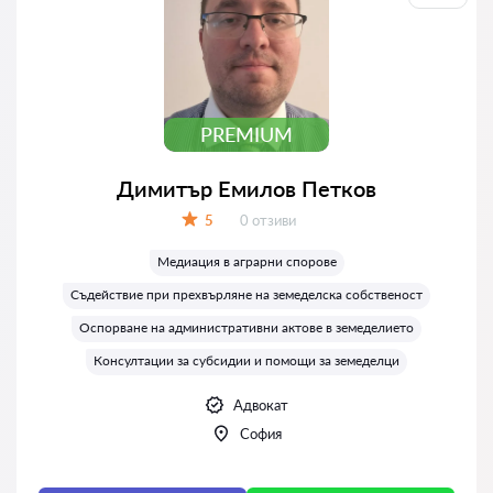
PREMIUM
Димитър Емилов Петков
Отзиви:
5
0 отзиви
Оценка:
Медиация в аграрни спорове
Съдействие при прехвърляне на земеделска собственост
Оспорване на административни актове в земеделието
Консултации за субсидии и помощи за земеделци
Адвокат
София