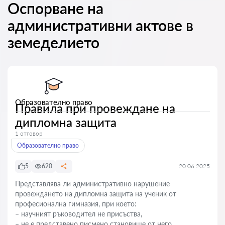
Оспорване на
административни актове в
земеделието
Образователно право
Правила при провеждане на
дипломна защита
1 отговор
Образователно право
5
620
20.06.2025
Представлява ли административно нарушение
провеждането на дипломна защита на ученик от
професионална гимназия, при което:
– научният ръководител не присъства,
– не е представено писмено становище от него,