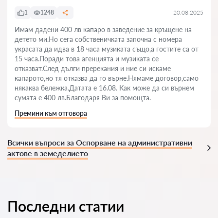
1
1248
20.08.2025
Имам дадени 400 лв капаро в заведение за кръщене на
детето ми.Но сега собственичката започна с номера
украсата да идва в 18 часа музиката също,а гостите са от
15 часа.Поради това агенцията и музиката се
отказват.След дълги пререкания и ние си искаме
капарото,но тя отказва да го върне.Нямаме договор,само
някаква бележка.Датата е 16.08. Как може да си върнем
сумата е 400 лв.Благодаря Ви за помощта.
Премини към отговора
Всички въпроси за Оспорване на административни
актове в земеделието
Последни статии