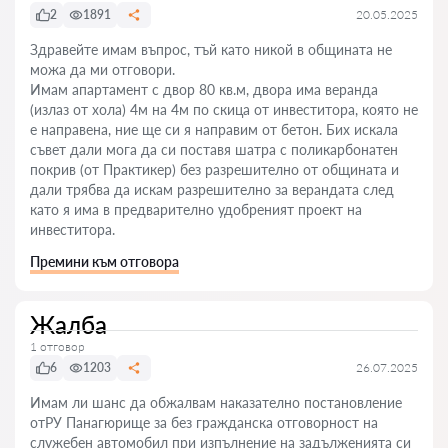
2
1891
20.05.2025
Здравейте имам въпрос, тъй като никой в общината не
можа да ми отговори.
Имам апартамент с двор 80 кв.м, двора има веранда
(излаз от хола) 4м на 4м по скица от инвеститора, която не
е направена, ние ще си я направим от бетон. Бих искала
съвет дали мога да си поставя шатра с поликарбонатен
покрив (от Практикер) без разрешително от общината и
дали трябва да искам разрешително за верандата след
като я има в предварително удобреният проект на
инвеститора.
Премини към отговора
Жалба
1 отговор
6
1203
26.07.2025
Имам ли шанс да обжалвам наказателно постановление
отРУ Панагюрище за без гражданска отговорност на
служебен автомобил при изпълнение на задълженията си