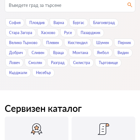
София
Пловдив
Варна
Бургас
Благоевград
Стара Загора
Хасково
Русе
Пазарджик
Велико Търново
Плевен
Кюстендил
Шумен
Перник
Добрич
Сливен
Враца
Монтана
Ямбол
Видин
Ловеч
Смолян
Разград
Силистра
Търговище
Кърджали
Нeсeбър
Сервизен каталог