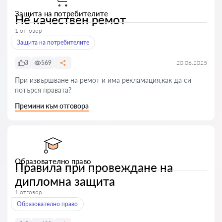
Защита на потребителите
Не качествен ремот
1 отговор
Защита на потребителите
3
569
20.06.2025
При извършване на ремот и има рекламация,как да си
потърся правата?
Премини към отговора
Образователно право
Правила при провеждане на
дипломна защита
1 отговор
Образователно право