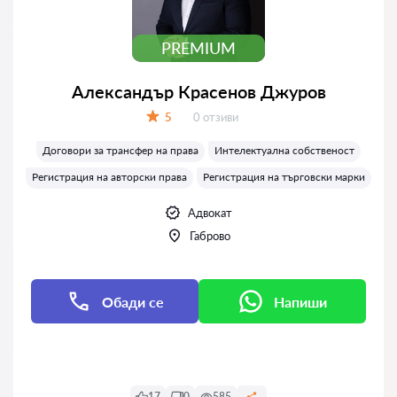
PREMIUM
Александър Красенов Джуров
Отзиви:
5
0 отзиви
Оценка:
Договори за трансфер на права
Интелектуална собственост
Регистрация на авторски права
Регистрация на търговски марки
Адвокат
Габрово
Обади се
Напиши
Напиши
17
0
585