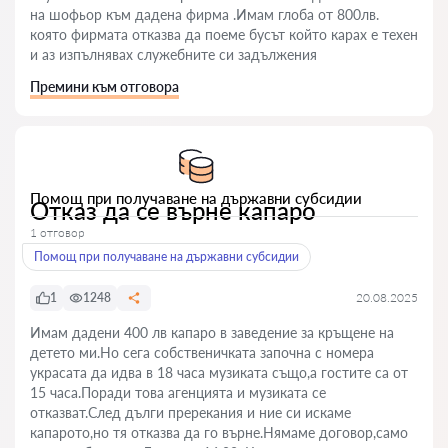
на шофьор към дадена фирма .Имам глоба от 800лв.
която фирмата отказва да поеме бусът който карах е техен
и аз изпълнявах служебните си задължения
Премини към отговора
Помощ при получаване на държавни субсидии
Отказ да се върне капаро
1 отговор
Помощ при получаване на държавни субсидии
1
1248
20.08.2025
Имам дадени 400 лв капаро в заведение за кръщене на
детето ми.Но сега собственичката започна с номера
украсата да идва в 18 часа музиката също,а гостите са от
15 часа.Поради това агенцията и музиката се
отказват.След дълги пререкания и ние си искаме
капарото,но тя отказва да го върне.Нямаме договор,само