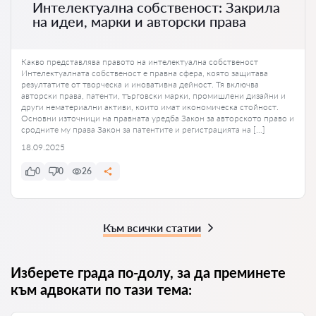
Интелектуална собственост: Закрила
на идеи, марки и авторски права
Какво представлява правото на интелектуална собственост
Интелектуалната собственост е правна сфера, която защитава
резултатите от творческа и иновативна дейност. Тя включва
авторски права, патенти, търговски марки, промишлени дизайни и
други нематериални активи, които имат икономическа стойност.
Основни източници на правната уредба Закон за авторското право и
сродните му права Закон за патентите и регистрацията на […]
18.09.2025
0
0
26
Към всички статии
Изберете града по-долу, за да преминете
към адвокати по тази тема: