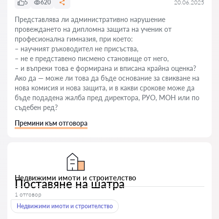
5
620
20.06.2025
Представлява ли административно нарушение
провеждането на дипломна защита на ученик от
професионална гимназия, при което:
– научният ръководител не присъства,
– не е представено писмено становище от него,
– и въпреки това е формирана и вписана крайна оценка?
Ако да — може ли това да бъде основание за свикване на
нова комисия и нова защита, и в какви срокове може да
бъде подадена жалба пред директора, РУО, МОН или по
съдебен ред?
Премини към отговора
Недвижими имоти и строителство
Поставяне на шатра
1 отговор
Недвижими имоти и строителство