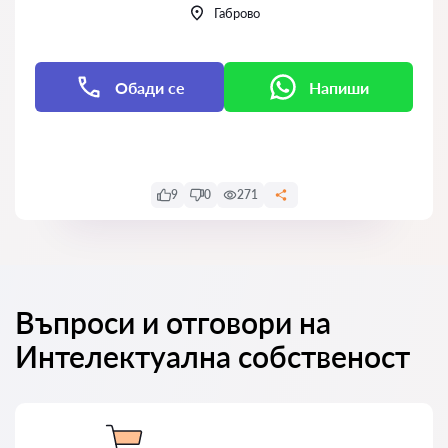
Габрово
Обади се
Напиши
Напиши
9
0
271
Въпроси и отговори на
Интелектуална собственост