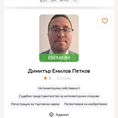
PREMIUM
Димитър Емилов Петков
Отзиви:
5
0 отзиви
Оценка:
Интелектуална собственост
Съдебно представителство за интелектуални спорове
Регистрация на търговски марки
Патентоване на изобретения
Адвокат