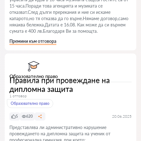
15 часа.Поради това агенцията и музиката се
отказват.След дълги пререкания и ние си искаме
капарото,но тя отказва да го върне.Нямаме договор,само
някаква бележка.Датата е 16.08. Как може да си върнем
сумата е 400 лв.Благодаря Ви за помощта.
Премини към отговора
Образователно право
Правила при провеждане на
дипломна защита
1 отговор
Образователно право
5
620
20.06.2025
Представлява ли административно нарушение
провеждането на дипломна защита на ученик от
професионална гимназия, при което: