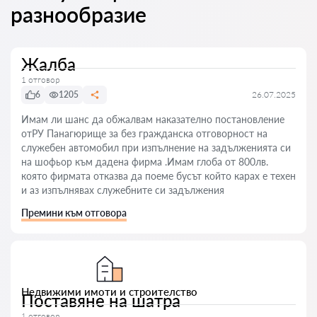
разнообразие
Жалба
1 отговор
6
1205
26.07.2025
Имам ли шанс да обжалвам наказателно постановление
отРУ Панагюрище за без гражданска отговорност на
служебен автомобил при изпълнение на задълженията си
на шофьор към дадена фирма .Имам глоба от 800лв.
която фирмата отказва да поеме бусът който карах е техен
и аз изпълнявах служебните си задължения
Премини към отговора
Недвижими имоти и строителство
Поставяне на шатра
1 отговор