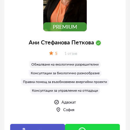
PREMIUM
Ани Стефанова Петкова
Отзиви:
5
1 отзив
Оценка:
Обжалване на екологични разрешителни
Консултации за биологично разнообразие
Правна помощ за възобновяеми енергийни проекти
Консултации за управление на отпадъци
Адвокат
София