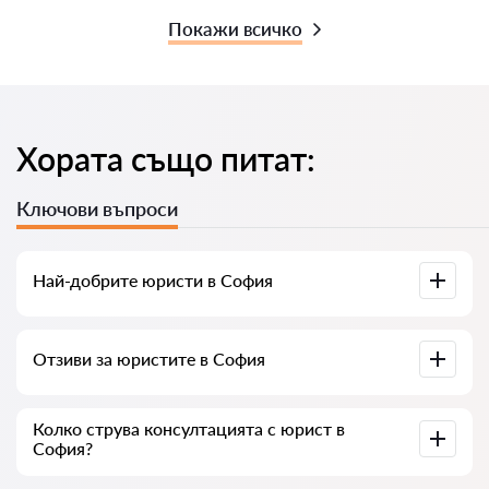
Покажи всичко
Хората също питат:
Ключови въпроси
Най-добрите юристи в София
Събрали сме списък с най-добрите юристи в София с
Отзиви за юристите в София
пълна информация. Цени, отзиви, телефонен номер и
адрес.
В нашия сервис сме събрали истински отзиви за
Колко струва консултацията с юрист в
юристите, не изтриваме отрицателни отзиви и няма
София?
възможност за манипулация.