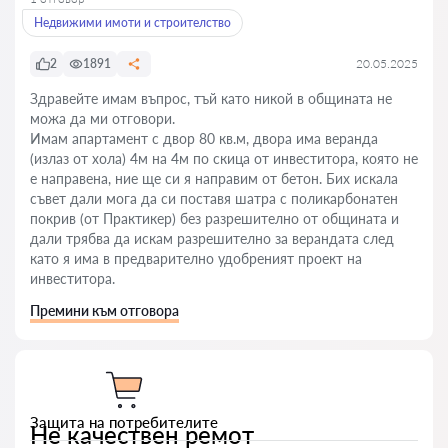
Недвижими имоти и строителство
2
1891
20.05.2025
Здравейте имам въпрос, тъй като никой в общината не
можа да ми отговори.
Имам апартамент с двор 80 кв.м, двора има веранда
(излаз от хола) 4м на 4м по скица от инвеститора, която не
е направена, ние ще си я направим от бетон. Бих искала
съвет дали мога да си поставя шатра с поликарбонатен
покрив (от Практикер) без разрешително от общината и
дали трябва да искам разрешително за верандата след
като я има в предварително удобреният проект на
инвеститора.
Премини към отговора
Защита на потребителите
Не качествен ремот