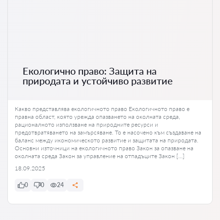
Екологично право: Защита на
природата и устойчиво развитие
Какво представлява екологичното право Екологичното право е
правна област, която урежда опазването на околната среда,
рационалното използване на природните ресурси и
предотвратяването на замърсяване. То е насочено към създаване на
баланс между икономическото развитие и защитата на природата.
Основни източници на екологичното право Закон за опазване на
околната среда Закон за управление на отпадъците Закон […]
18.09.2025
0
0
24