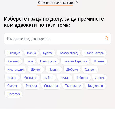
Към всички статии
Изберете града по-долу, за да преминете
към адвокати по тази тема:
Пловдив
Варна
Бургас
Благоевград
Стара Загора
Хасково
Русе
Пазарджик
Велико Търново
Плевен
Кюстендил
Шумен
Перник
Добрич
Сливен
Враца
Монтана
Ямбол
Видин
Габрово
Ловеч
Смолян
Разград
Силистра
Търговище
Кърджали
Нeсeбър