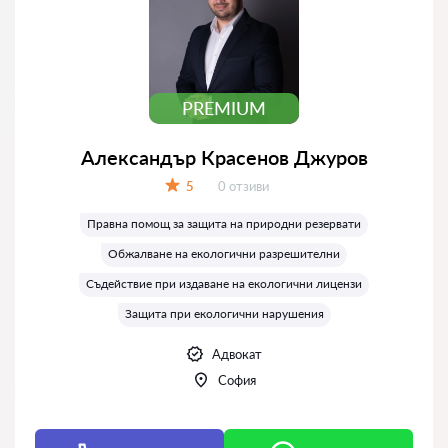
PREMIUM
Александър Красенов Джуров
Отзиви:
5
0 отзиви
Оценка:
Правна помощ за защита на природни резервати
Обжалване на екологични разрешителни
Съдействие при издаване на екологични лицензи
Защита при екологични нарушения
Адвокат
София