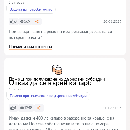
1 отговор
Защита на потребителите
3
569
20.06.2025
При извършване на ремот и има рекламация,как да си
потърся правата?
Премини към отговора
Помощ при получаване на държавни субсидии
Отказ да се върне капаро
1 отговор
Помощ при получаване на държавни субсидии
1
1248
20.08.2025
Имам дадени 400 лв капаро в заведение за кръщене на
детето ми.Но сега собственичката започна с номера
украсата да идва в 18 часа музиката също,а гостите са от