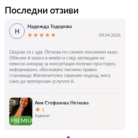
Последни отзиви
Надежда Тодорова
Н
09.04.2026
Свързах се с адв. Петкова по сложен пенсионен казус.
Обясних й казуса в имейл и след заплащане на
невисок хонорар за консултация получих просторно,
информирано, обосновано писмено правно
становище. Изключително сериозен подход, мога
само да препоръчам услугите й.
Ани Стефанова Петкова
5
Оценка:
Адвокат
PREMIUM