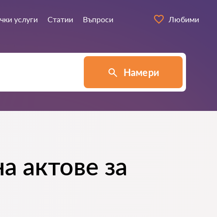
чки услуги
Статии
Въпроси
Любими
Намери
а актове за