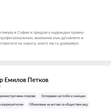
тикува в София и предлага надеждна правна
с професионализъм, внимание към детайлите и
тересите на хората, които му се доверяват.
р Емилов Петков
:
и
дминистративни спорове
Оспорване на глоби и санкции
и разрешителни
Обжалване на актове за обществен ред