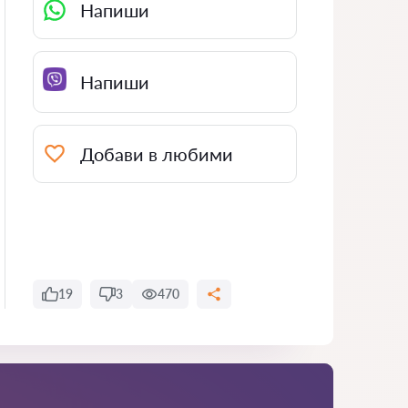
Напиши
Напиши
Добави в любими
19
3
470