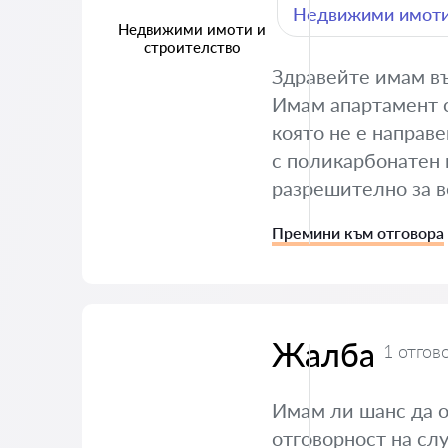
Недвижими имоти
Недвижими имоти и
строителство
Здравейте имам въ
Имам апартамент с 
която не е направе
с поликарбонатен 
разрешително за в
Премини към отговора
Жалба
1 отгов
Имам ли шанс да 
отговорност на сл