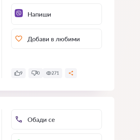
Напиши
Добави в любими
9
0
271
Обади се