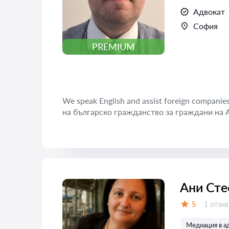
Адвокат
София
PREMIUM
We speak English and assist foreign compani
на българско гражданство за граждани на 
Ани Сте
Отзиви
5
1 отзив
Оценка:
Медиация в а