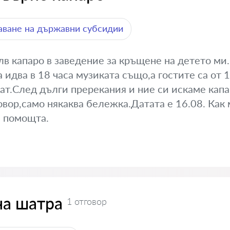
ване на държавни субсидии
в капаро в заведение за кръщене на детето ми.
 идва в 18 часа музиката също,а гостите са от 
ат.След дълги пререкания и ние си искаме капар
вор,само някаква бележка.Датата е 16.08. Как 
а помощта.
на шатра
1 отговор