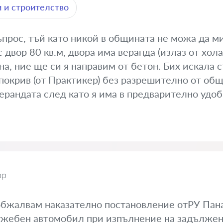
 и строителство
прос, тъй като никой в общината не можа да ми
двор 80 кв.м, двора има веранда (излаз от хола
на, ние ще си я направим от бетон. Бих искала 
покрив (от Практикер) без разрешително от общ
ерандата след като я има в предварително удоб
ор
обжалвам наказателно постановление отРУ Пан
ужебен автомобил при изпълнение на задължен