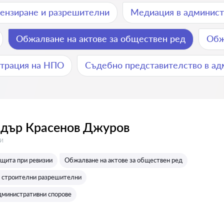
ензиране и разрешителни
Медиация в админист
Обжалване на актове за обществен ред
Обж
страция на НПО
Съдебно представителство в ад
дър Красенов Джуров
:
и
ащита при ревизии
Обжалване на актове за обществен ред
 строителни разрешителни
дминистративни спорове