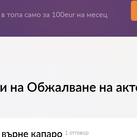
в топа само за 100eur на месец
и на Обжалване на акт
 върне капаро
1 отговор