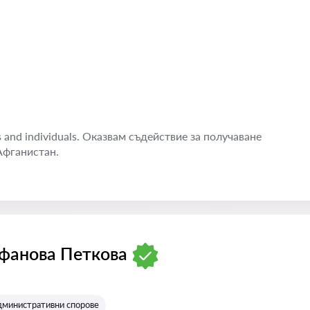
es and individuals. Оказвам съдействие за получаване
Афганистан.
фанова Петкова
:
дминистративни спорове