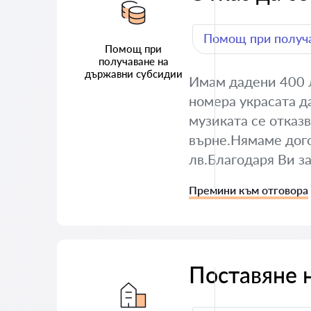
Помощ при получа
Помощ при
получаване на
държавни субсидии
Имам дадени 400 л
номера украсата да
музиката се отказв
върне.Нямаме дого
лв.Благодаря Ви з
Премини към отговора
Поставяне 