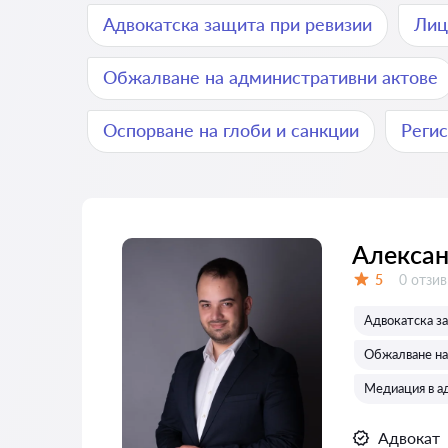
Адвокатска защита при ревизии
Лиц
Обжалване на административни актове
Оспорване на глоби и санкции
Реги
Алексан
Отзиви
5
0 отзив
Оценка:
Адвокатска з
Обжалване на
Медиация в а
Адвокат