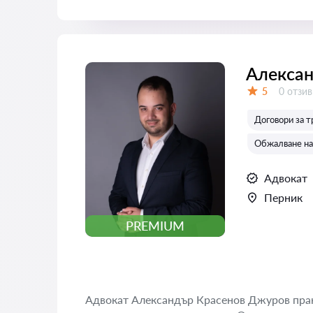
Алексан
Отзиви
5
0 отзив
Оценка:
Договори за т
Обжалване на 
Адвокат
Перник
PREMIUM
Адвокат Александър Красенов Джуров прак