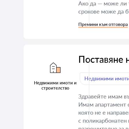
Ако да — може ли т
срокове може да 
Премини към отговора
Поставяне 
Недвижими имоти
Недвижими имоти и
строителство
Здравейте имам въ
Имам апартамент с 
която не е направе
с поликарбонатен 
разрешително за в