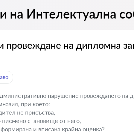
и на Интелектуална с
и провеждане на дипломна з
аво
административно нарушение провеждането на д
назия, при което:
дител не присъства,
о писмено становище от него,
е формирана и вписана крайна оценка?