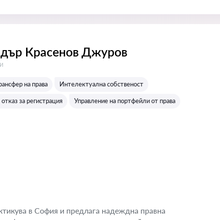
дър Красенов Джуров
:
и
рансфер на права
Интелектуална собственост
отказ за регистрация
Управление на портфейли от права
тикува в София и предлага надеждна правна