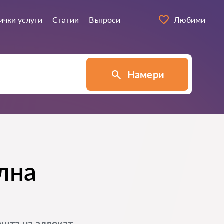
ички услуги
Статии
Въпроси
Любими
Намери
лна
ощта на адвокат