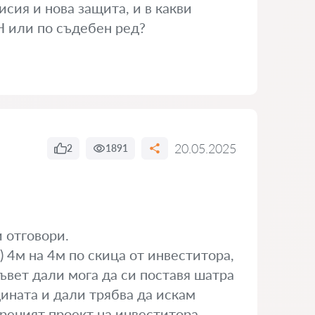
сия и нова защита, и в какви
 или по съдебен ред?
20.05.2025
2
1891
 отговори.
) 4м на 4м по скица от инвеститора,
съвет дали мога да си поставя шатра
ината и дали трябва да искам
реният проект на инвеститора.