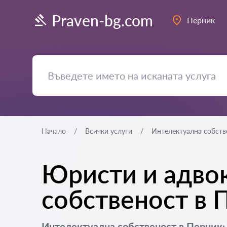
Praven-bg.com
Перник
Начало
Всички услуги
Интелектуална собств
Юристи и адвок
собственост в 
Интелектуална собственост в Перник: