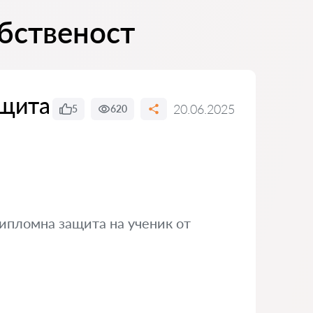
обственост
ащита
20.06.2025
5
620
ипломна защита на ученик от