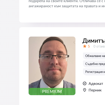
подкрепа на своите клиенти. Отличава се 
ангажираност към защитата на правата и ин
Димитъ
Отзиви
5
0 отзив
Оценка:
Обжалване на 
Съдебно пред
Регистрация н
Адвокат
Перник
PREMIUM