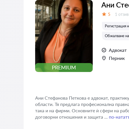
Ани Сте
Отзиви
5
1 отзив
Оценка:
Регистрация 
Обжалване на 
Адвокат
Перник
PREMIUM
Ани Стефанова Петкова е адвокат, практику
области. Тя предлага професионална правн
така и на фирми. Основните ѝ сфери на раб
договорни отношения и защита ...
по-натат