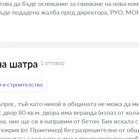
ова да бъде основание за свикване на нова коми
бъде подадена жалба пред директора, РУО, МОН
на шатра
1 отговор
 и строителство
прос, тъй като никой в общината не можа да ми
двор 80 кв.м, двора има веранда (излаз от хола
на, ние ще си я направим от бетон. Бих искала 
покрив (от Практикер) без разрешително от общ
ерандата след като я има в предварително удоб