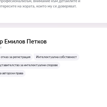
с професионализъм, внимание към детайлите и
тересите на хората, които му се доверяват.
р Емилов Петков
:
и
отказ за регистрация
Интелектуална собственост
ставителство за интелектуални спорове
а авторски права