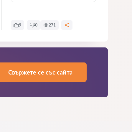
9
0
271
Свържете се със сайта