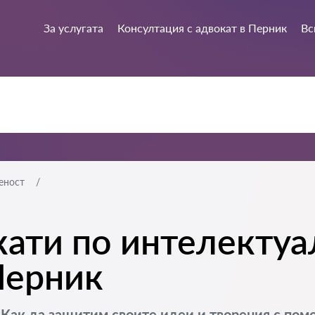
За услугата
Консултация с адвокат в Перник
Вс
еност
ати по интелектуа
Перник
 Как да защитим своите идеи и творения с пом