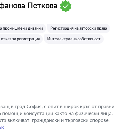
фанова Петкова
:
на промишлени дизайни
Регистрация на авторски права
отказ за регистрация
Интелектуална собственост
ващ в град София, с опит в широк кръг от правни
а помощ и консултации както на физически лица,
ота включват: граждански и търговски спорове,
ък