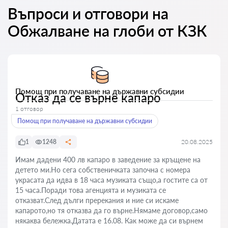
Въпроси и отговори на
Обжалване на глоби от КЗК
Помощ при получаване на държавни субсидии
Отказ да се върне капаро
1 отговор
Помощ при получаване на държавни субсидии
1
1248
20.08.2025
Имам дадени 400 лв капаро в заведение за кръщене на
детето ми.Но сега собственичката започна с номера
украсата да идва в 18 часа музиката също,а гостите са от
15 часа.Поради това агенцията и музиката се
отказват.След дълги пререкания и ние си искаме
капарото,но тя отказва да го върне.Нямаме договор,само
някаква бележка.Датата е 16.08. Как може да си върнем