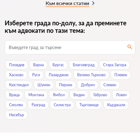
Към всички статии
Изберете града по-долу, за да преминете
към адвокати по тази тема:
Пловдив
Варна
Бургас
Благоевград
Стара Загора
Хасково
Русе
Пазарджик
Велико Търново
Плевен
Кюстендил
Шумен
Перник
Добрич
Сливен
Враца
Монтана
Ямбол
Видин
Габрово
Ловеч
Смолян
Разград
Силистра
Търговище
Кърджали
Нeсeбър