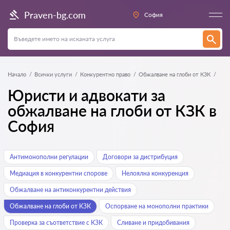
Praven-bg.com
София
Начало
Всички услуги
Конкурентно право
Обжалване на глоби от КЗК
Юристи и адвокати за
обжалване на глоби от КЗК в
София
Антимонополни регулации
Договори за дистрибуция
Медиация в конкурентни спорове
Нелоялна конкуренция
Обжалване на антиконкурентни действия
Обжалване на глоби от КЗК
Оспорване на монополни практики
Проверка за съответствие с КЗК
Сливане и придобивания