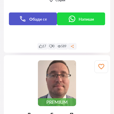
София
Обади се
Напиши
Напиши
17
0
589
PREMIUM