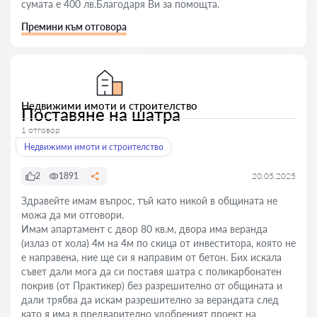
сумата е 400 лв.Благодаря Ви за помощта.
Премини към отговора
Недвижими имоти и строителство
Поставяне на шатра
1 отговор
Недвижими имоти и строителство
2
1891
20.05.2025
Здравейте имам въпрос, тъй като никой в общината не
можа да ми отговори.
Имам апартамент с двор 80 кв.м, двора има веранда
(излаз от хола) 4м на 4м по скица от инвеститора, която не
е направена, ние ще си я направим от бетон. Бих искала
съвет дали мога да си поставя шатра с поликарбонатен
покрив (от Практикер) без разрешително от общината и
дали трябва да искам разрешително за верандата след
като я има в предварително удобреният проект на