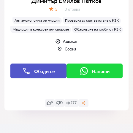
Димитър Емилов Петков
Отзиви:
5
0 отзиви
Оценка:
Антимонополни регулации
Проверка за съответствие с КЗК
Медиация в конкурентни спорове
Обжалване на глоби от КЗК
Адвокат
София
Обади се
Напиши
Напиши
9
0
277