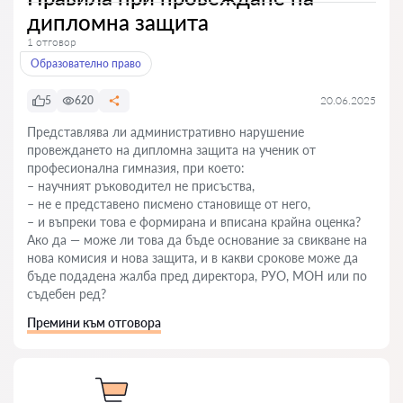
дипломна защита
1 отговор
Образователно право
5
620
20.06.2025
Представлява ли административно нарушение
провеждането на дипломна защита на ученик от
професионална гимназия, при което:
– научният ръководител не присъства,
– не е представено писмено становище от него,
– и въпреки това е формирана и вписана крайна оценка?
Ако да — може ли това да бъде основание за свикване на
нова комисия и нова защита, и в какви срокове може да
бъде подадена жалба пред директора, РУО, МОН или по
съдебен ред?
Премини към отговора