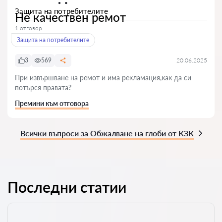
Защита на потребителите
Не качествен ремот
1 отговор
Защита на потребителите
3
569
20.06.2025
При извършване на ремот и има рекламация,как да си
потърся правата?
Премини към отговора
Всички въпроси за Обжалване на глоби от КЗК
Последни статии