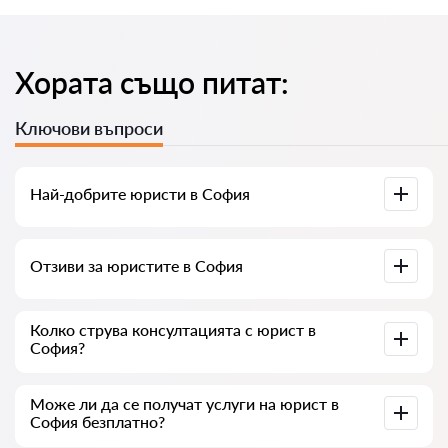
Хората също питат:
Ключови въпроси
Най-добрите юристи в София
Събрали сме списък с най-добрите юристи в София с
Отзиви за юристите в София
пълна информация. Цени, отзиви, телефонен номер и
адрес.
В нашия сервис сме събрали истински отзиви за
Колко струва консултацията с юрист в
юристите, не изтриваме отрицателни отзиви и няма
София?
възможност за манипулация.
Консултацията с юристите в София започва от 35 € и
Може ли да се получат услуги на юрист в
нагоре (цените могат да варират в зависимост от
София безплатно?
сложността на въпроса и формата на отговора).