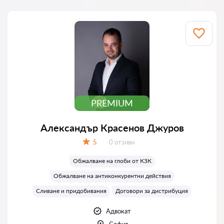
PREMIUM
Александър Красенов Джуров
Отзиви:
5
0 отзиви
Оценка:
Обжалване на глоби от КЗК
Обжалване на антиконкурентни действия
Сливане и придобивания
Договори за дистрибуция
Адвокат