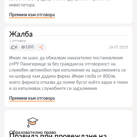
инвеститора.
Премини към отговора
Жалба
1 отговор
6
1205
26.07.2025
Имам ли шанс да обжалвам наказателно постановление
отРУ Панагюрище за без гражданска отговорност на
служебен автомобил при изпълнение на задълженията си
на шофьор към дадена фирма .Имам глоба от 800лв.
която фирмата отказва да поеме бусът който карах е техен
и аз изпълнявах служебните си задължения
Премини към отговора
Образователно право
Правила при провеждане на