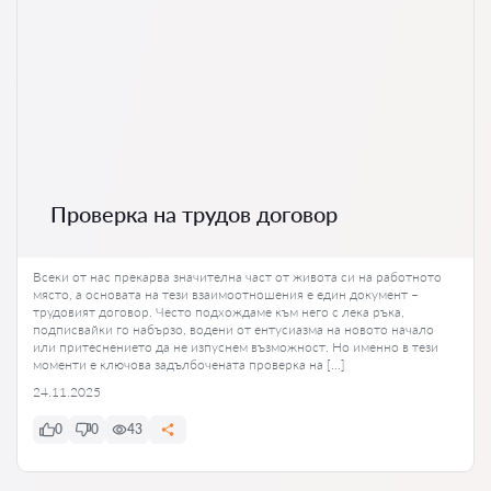
Проверка на трудов договор
Всеки от нас прекарва значителна част от живота си на работното
място, а основата на тези взаимоотношения е един документ –
трудовият договор. Често подхождаме към него с лека ръка,
подписвайки го набързо, водени от ентусиазма на новото начало
или притеснението да не изпуснем възможност. Но именно в тези
моменти е ключова задълбочената проверка на […]
24.11.2025
0
0
43