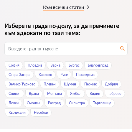
Към всички статии
Изберете града по-долу, за да преминете
към адвокати по тази тема:
София
Пловдив
Варна
Бургас
Благоевград
Стара Загора
Хасково
Русе
Пазарджик
Велико Търново
Плевен
Шумен
Перник
Добрич
Сливен
Враца
Монтана
Ямбол
Видин
Габрово
Ловеч
Смолян
Разград
Силистра
Търговище
Кърджали
Нeсeбър