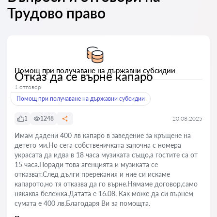
Трудово право
Помощ при получаване на държавни субсидии
Отказ да се върне капаро
1 отговор
Помощ при получаване на държавни субсидии
1
1248
20.08.2025
Имам дадени 400 лв капаро в заведение за кръщене на
детето ми.Но сега собственичката започна с номера
украсата да идва в 18 часа музиката също,а гостите са от
15 часа.Поради това агенцията и музиката се
отказват.След дълги пререкания и ние си искаме
капарото,но тя отказва да го върне.Нямаме договор,само
някаква бележка.Датата е 16.08. Как може да си върнем
сумата е 400 лв.Благодаря Ви за помощта.