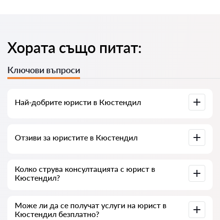
Хората също питат:
Ключови въпроси
Най-добрите юристи в Кюстендил
Събрали сме списък с най-добрите юристи в Кюстендил
Отзиви за юристите в Кюстендил
с пълна информация. Цени, отзиви, телефонен номер и
адрес.
В нашия сервис сме събрали истински отзиви за
Колко струва консултацията с юрист в
юристите, не изтриваме отрицателни отзиви и няма
Кюстендил?
възможност за манипулация.
Консултацията с юристите в Кюстендил започва от 35 € и
Може ли да се получат услуги на юрист в
нагоре (цените могат да варират в зависимост от
Кюстендил безплатно?
сложността на въпроса и формата на отговора).