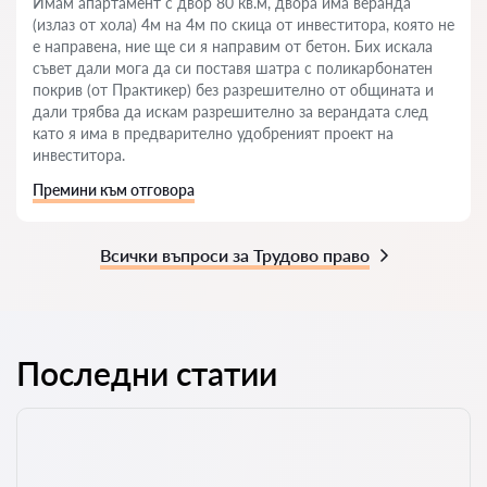
Имам апартамент с двор 80 кв.м, двора има веранда
(излаз от хола) 4м на 4м по скица от инвеститора, която не
е направена, ние ще си я направим от бетон. Бих искала
съвет дали мога да си поставя шатра с поликарбонатен
покрив (от Практикер) без разрешително от общината и
дали трябва да искам разрешително за верандата след
като я има в предварително удобреният проект на
инвеститора.
Премини към отговора
Всички въпроси за Трудово право
Последни статии