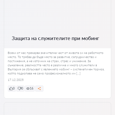
Защита на служителите при мобинг
Всеки от нас прекарва значителна част от живота си на работното
място. То трябва да бъде място за развитие, сътрудничество и
постижения, а не източник на страх, стрес и унижение. За
съжаление, реалността често е различна и много служители в
България се сблъскват с явлението мобинг – систематичен тормоз,
който подкопава не само професионалното им […]
17.12.2025
0
0
16