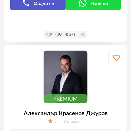
Обади се
Напиши
Напиши
9
0
271
PREMIUM
Александър Красенов Джуров
Отзиви:
5
0 отзиви
Оценка: