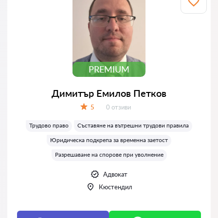
PREMIUM
Димитър Емилов Петков
Отзиви:
5
0 отзиви
Оценка:
Трудово право
Съставяне на вътрешни трудови правила
Юридическа подкрепа за временна заетост
Разрешаване на спорове при уволнение
Адвокат
Кюстендил