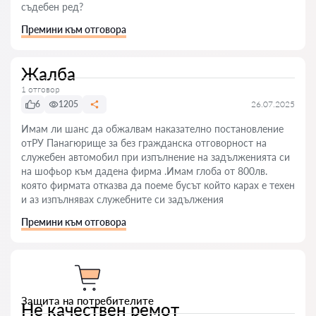
съдебен ред?
Премини към отговора
Жалба
1 отговор
6
1205
26.07.2025
Имам ли шанс да обжалвам наказателно постановление
отРУ Панагюрище за без гражданска отговорност на
служебен автомобил при изпълнение на задълженията си
на шофьор към дадена фирма .Имам глоба от 800лв.
която фирмата отказва да поеме бусът който карах е техен
и аз изпълнявах служебните си задължения
Премини към отговора
Защита на потребителите
Не качествен ремот