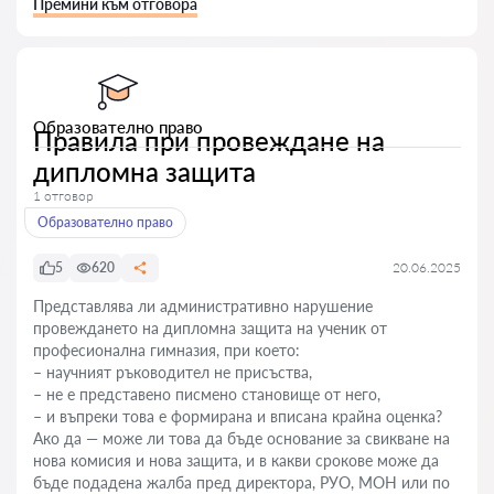
Премини към отговора
Образователно право
Правила при провеждане на
дипломна защита
1 отговор
Образователно право
5
620
20.06.2025
Представлява ли административно нарушение
провеждането на дипломна защита на ученик от
професионална гимназия, при което:
– научният ръководител не присъства,
– не е представено писмено становище от него,
– и въпреки това е формирана и вписана крайна оценка?
Ако да — може ли това да бъде основание за свикване на
нова комисия и нова защита, и в какви срокове може да
бъде подадена жалба пред директора, РУО, МОН или по