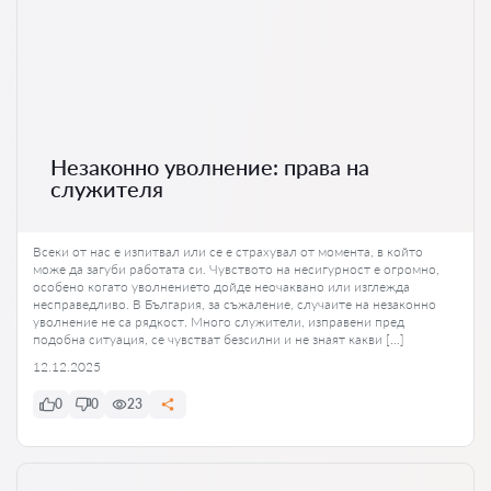
Незаконно уволнение: права на
служителя
Всеки от нас е изпитвал или се е страхувал от момента, в който
може да загуби работата си. Чувството на несигурност е огромно,
особено когато уволнението дойде неочаквано или изглежда
несправедливо. В България, за съжаление, случаите на незаконно
уволнение не са рядкост. Много служители, изправени пред
подобна ситуация, се чувстват безсилни и не знаят какви […]
12.12.2025
0
0
23