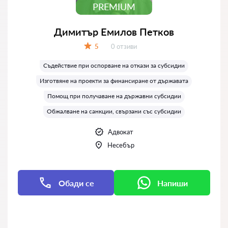
PREMIUM
Димитър Емилов Петков
Отзиви:
5
0 отзиви
Оценка:
Съдействие при оспорване на откази за субсидии
Изготвяне на проекти за финансиране от държавата
Помощ при получаване на държавни субсидии
Обжалване на санкции, свързани със субсидии
Адвокат
Нeсeбър
Обади се
Напиши
Напиши