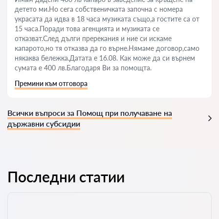
детето ми.Но сега собственичката започна с номера
украсата да идва в 18 часа музиката също,а гостите са от
15 часа.Поради това агенцията и музиката се
отказват.След дълги пререкания и ние си искаме
капарото,но тя отказва да го върне.Нямаме договор,само
някаква бележка.Датата е 16.08. Как може да си върнем
сумата е 400 лв.Благодаря Ви за помощта.
Премини към отговора
Всички въпроси за Помощ при получаване на
държавни субсидии
Последни статии