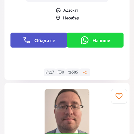
Адвокат
Нeсeбър
Обади се
Напиши
Напиши
17
0
585