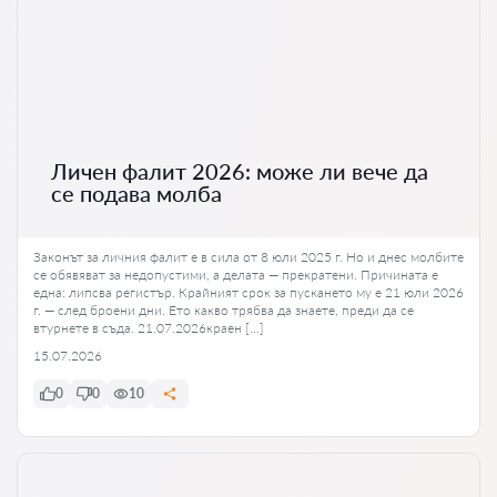
Личен фалит 2026: може ли вече да
се подава молба
Законът за личния фалит е в сила от 8 юли 2025 г. Но и днес молбите
се обявяват за недопустими, а делата — прекратени. Причината е
една: липсва регистър. Крайният срок за пускането му е 21 юли 2026
г. — след броени дни. Ето какво трябва да знаете, преди да се
втурнете в съда. 21.07.2026краен […]
15.07.2026
0
0
10