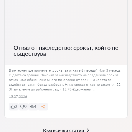
Отказ от наследство: срокът, който не
съществува
В интернет ще прочетете „срокът за отказ е 6 месеца“. Или 3 месеца.
И двете са грешни. Законът за наследството не предвижда срок за
отказ. Има обаче нещо много по-опасно от срок — и хората го
задействат сами, без да разберат. Няма срокза отказ по закон чл. 52
ЗНзаявление до районния съд ≈ 12,78 €държавна […]
15.07.2026
0
0
4
Към всички статии