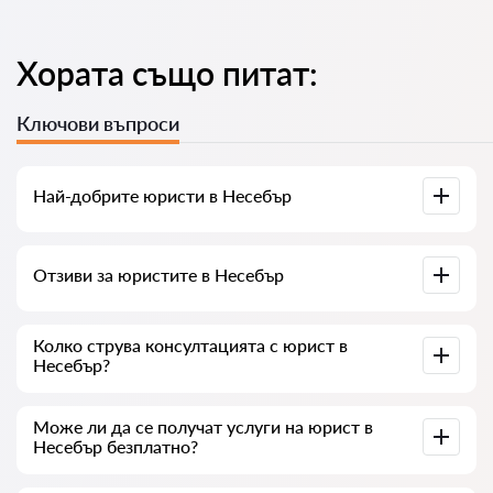
Хората също питат:
Ключови въпроси
Най-добрите юристи в Нeсeбър
Събрали сме списък с най-добрите юристи в Нeсeбър с
Отзиви за юристите в Нeсeбър
пълна информация. Цени, отзиви, телефонен номер и
адрес.
В нашия сервис сме събрали истински отзиви за
Колко струва консултацията с юрист в
юристите, не изтриваме отрицателни отзиви и няма
Нeсeбър?
възможност за манипулация.
Консултацията с юристите в Нeсeбър започва от 35 € и
Може ли да се получат услуги на юрист в
нагоре (цените могат да варират в зависимост от
Нeсeбър безплатно?
сложността на въпроса и формата на отговора).