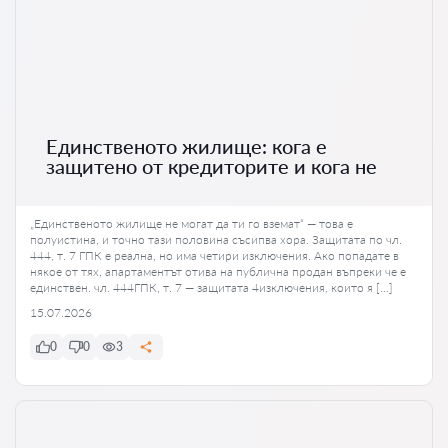
Единственото жилище: кога е
защитено от кредиторите и кога не
„Единственото жилище не могат да ти го вземат“ — това е
полуистина, и точно тази половина съсипва хора. Защитата по чл.
444, т. 7 ГПК е реална, но има четири изключения. Ако попадате в
някое от тях, апартаментът отива на публична продан въпреки че е
единствен. чл. 444ГПК, т. 7 — защитата 4изключения, които я […]
15.07.2026
0
0
3