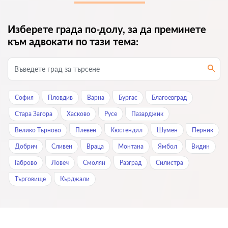
Изберете града по-долу, за да преминете
към адвокати по тази тема:
София
Пловдив
Варна
Бургас
Благоевград
Стара Загора
Хасково
Русе
Пазарджик
Велико Търново
Плевен
Кюстендил
Шумен
Перник
Добрич
Сливен
Враца
Монтана
Ямбол
Видин
Габрово
Ловеч
Смолян
Разград
Силистра
Търговище
Кърджали