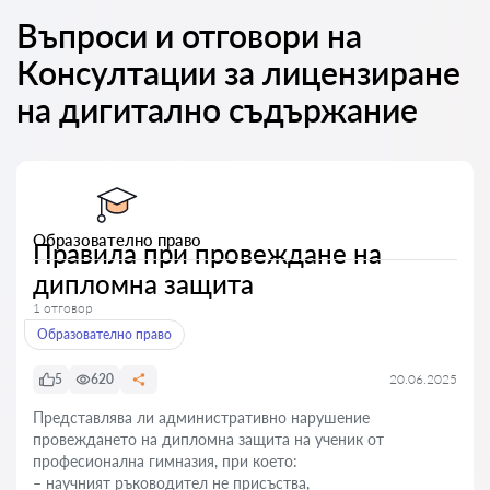
Въпроси и отговори на
Консултации за лицензиране
на дигитално съдържание
Образователно право
Правила при провеждане на
дипломна защита
1 отговор
Образователно право
5
620
20.06.2025
Представлява ли административно нарушение
провеждането на дипломна защита на ученик от
професионална гимназия, при което:
– научният ръководител не присъства,