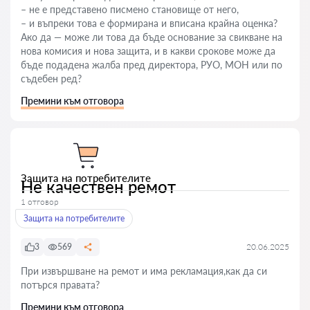
– не е представено писмено становище от него,
– и въпреки това е формирана и вписана крайна оценка?
Ако да — може ли това да бъде основание за свикване на
нова комисия и нова защита, и в какви срокове може да
бъде подадена жалба пред директора, РУО, МОН или по
съдебен ред?
Премини към отговора
Защита на потребителите
Не качествен ремот
1 отговор
Защита на потребителите
3
569
20.06.2025
При извършване на ремот и има рекламация,как да си
потърся правата?
Премини към отговора