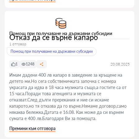
Помощ при получаване на държавни субсидии
Отказ да се върне капаро
1 отговор
Помощ при получаване на държавни субсидии
1
1248
20.08.2025
Имам дадени 400 лв капаро в заведение за кръщене на
детето ми.Но сега собственичката започна с номера
украсата да идва в 18 часа музиката също,а гостите са от
15 часа.Поради това агенцията и музиката се
отказват.След дълги пререкания и ние си искаме
капарото,но тя отказва да го върне.Нямаме договор,само
някаква бележка.Датата е 16.08. Как може да си върнем
сумата е 400 лв.Благодаря Ви за помощта.
Премини към отговора