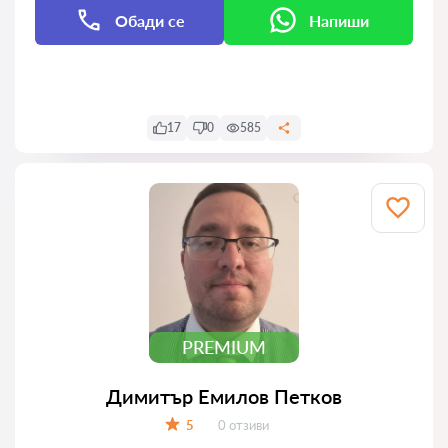
Обади се
Напиши
Напиши
17
0
585
PREMIUM
Димитър Емилов Петков
Отзиви:
5
0 отзиви
Оценка: