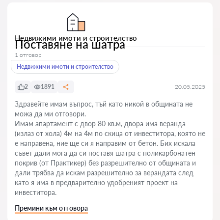
Недвижими имоти и строителство
Поставяне на шатра
1 отговор
Недвижими имоти и строителство
2
1891
20.05.2025
Здравейте имам въпрос, тъй като никой в общината не
можа да ми отговори.
Имам апартамент с двор 80 кв.м, двора има веранда
(излаз от хола) 4м на 4м по скица от инвеститора, която не
е направена, ние ще си я направим от бетон. Бих искала
съвет дали мога да си поставя шатра с поликарбонатен
покрив (от Практикер) без разрешително от общината и
дали трябва да искам разрешително за верандата след
като я има в предварително удобреният проект на
инвеститора.
Премини към отговора