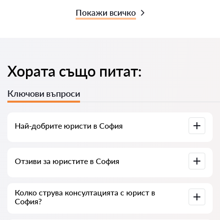
Покажи всичко
Хората също питат:
Ключови въпроси
Най-добрите юристи в София
Събрали сме списък с най-добрите юристи в София с
Отзиви за юристите в София
пълна информация. Цени, отзиви, телефонен номер и
адрес.
В нашия сервис сме събрали истински отзиви за
Колко струва консултацията с юрист в
юристите, не изтриваме отрицателни отзиви и няма
София?
възможност за манипулация.