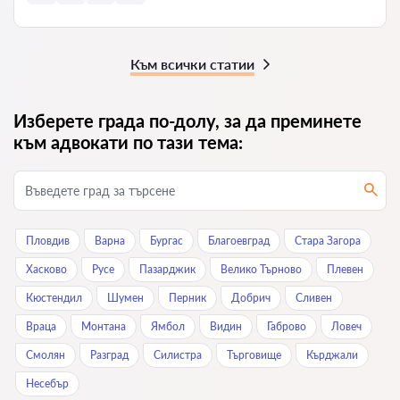
Към всички статии
Изберете града по-долу, за да преминете
към адвокати по тази тема:
Пловдив
Варна
Бургас
Благоевград
Стара Загора
Хасково
Русе
Пазарджик
Велико Търново
Плевен
Кюстендил
Шумен
Перник
Добрич
Сливен
Враца
Монтана
Ямбол
Видин
Габрово
Ловеч
Смолян
Разград
Силистра
Търговище
Кърджали
Нeсeбър