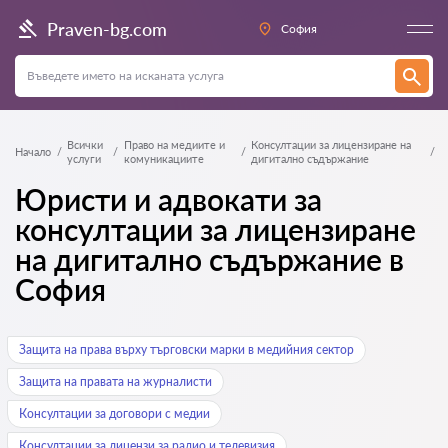
Praven-bg.com
София
Всички
Право на медиите и
Консултации за лицензиране на
Начало
услуги
комуникациите
дигитално съдържание
Юристи и адвокати за
консултации за лицензиране
на дигитално съдържание в
София
Защита на права върху търговски марки в медийния сектор
Защита на правата на журналисти
Консултации за договори с медии
Консултации за лицензи за радио и телевизия