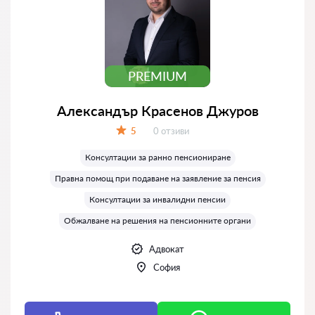
PREMIUM
Александър Красенов Джуров
Отзиви:
5
0 отзиви
Оценка:
Консултации за ранно пенсиониране
Правна помощ при подаване на заявление за пенсия
Консултации за инвалидни пенсии
Обжалване на решения на пенсионните органи
Адвокат
София