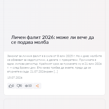
Личен фалит 2026: може ли вече да
се подава молба
Законът за личния фалит е в сила от 8 юли 2025 г. Но и днес молбите
се обявяват за недопустими, а делата — прекратени. Причината е
една: липсва регистър. Крайният срок за пускането му е 21 юли 2026
г. — след броени дни. Ето какво трябва да знаете, преди да се
втурнете в съда. 21.07.2026краен […]
15.07.2026
0
0
10