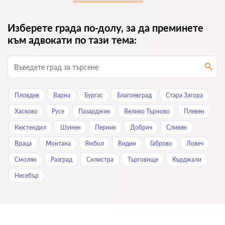
Изберете града по-долу, за да преминете
към адвокати по тази тема:
Пловдив
Варна
Бургас
Благоевград
Стара Загора
Хасково
Русе
Пазарджик
Велико Търново
Плевен
Кюстендил
Шумен
Перник
Добрич
Сливен
Враца
Монтана
Ямбол
Видин
Габрово
Ловеч
Смолян
Разград
Силистра
Търговище
Кърджали
Нeсeбър