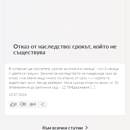
Отказ от наследство: срокът, който не
съществува
В интернет ще прочетете „срокът за отказ е 6 месеца“. Или 3 месеца.
И двете са грешни. Законът за наследството не предвижда срок за
отказ. Има обаче нещо много по-опасно от срок — и хората го
задействат сами, без да разберат. Няма срокза отказ по закон чл. 52
ЗНзаявление до районния съд ≈ 12,78 €държавна […]
15.07.2026
0
0
4
Към всички статии