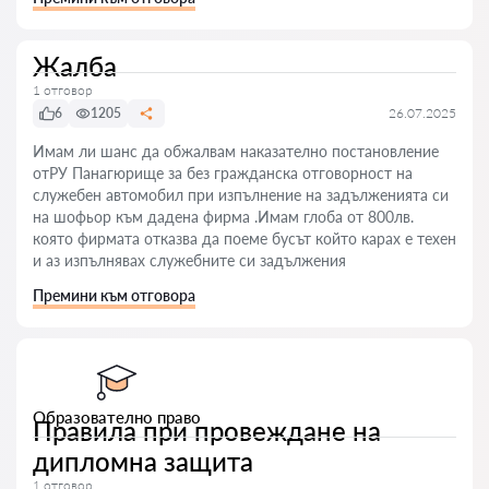
Жалба
1 отговор
6
1205
26.07.2025
Имам ли шанс да обжалвам наказателно постановление
отРУ Панагюрище за без гражданска отговорност на
служебен автомобил при изпълнение на задълженията си
на шофьор към дадена фирма .Имам глоба от 800лв.
която фирмата отказва да поеме бусът който карах е техен
и аз изпълнявах служебните си задължения
Премини към отговора
Образователно право
Правила при провеждане на
дипломна защита
1 отговор