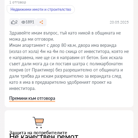
1 отговор
Недвижими имоти и строителство
2
1891
20.05.2025
Здравейте имам въпрос, тъй като никой в общината не
можа да ми отговори.
Имам апартамент с двор 80 кв.м, двора има веранда
(излаз от хола) 4м на 4м по скица от инвеститора, която не
е направена, ние ще си я направим от бетон. Бих искала
съвет дали мога да си поставя шатра с поликарбонатен
покрив (от Практикер) без разрешително от общината и
дали трябва да искам разрешително за верандата след
като я има в предварително удобреният проект на
инвеститора.
Премини към отговора
Защита на потребителите
Не качествен ремот