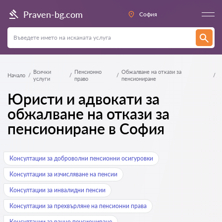
Praven-bg.com
София
Всички
Пенсионно
Обжалване на откази за
Начало
услуги
право
пенсиониране
Юристи и адвокати за
обжалване на откази за
пенсиониране в София
Консултации за доброволни пенсионни осигуровки
Консултации за изчисляване на пенсии
Консултации за инвалидни пенсии
Консултации за прехвърляне на пенсионни права
Консултации за ранно пенсиониране