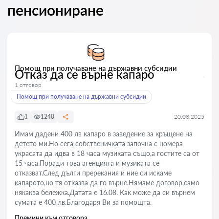
пенсиониране
Помощ при получаване на държавни субсидии
Отказ да се върне капаро
1 отговор
Помощ при получаване на държавни субсидии
1
1248
20.08.2025
Имам дадени 400 лв капаро в заведение за кръщене на
детето ми.Но сега собственичката започна с номера
украсата да идва в 18 часа музиката също,а гостите са от
15 часа.Поради това агенцията и музиката се
отказват.След дълги пререкания и ние си искаме
капарото,но тя отказва да го върне.Нямаме договор,само
някаква бележка.Датата е 16.08. Как може да си върнем
сумата е 400 лв.Благодаря Ви за помощта.
Премини към отговора