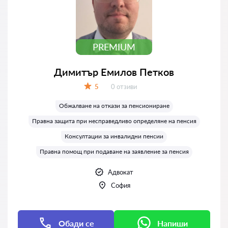
PREMIUM
Димитър Емилов Петков
Отзиви:
5
0 отзиви
Оценка:
Обжалване на откази за пенсиониране
Правна защита при несправедливо определяне на пенсия
Консултации за инвалидни пенсии
Правна помощ при подаване на заявление за пенсия
Адвокат
София
Обади се
Напиши