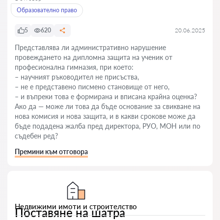
Образователно право
5
620
20.06.2025
Представлява ли административно нарушение
провеждането на дипломна защита на ученик от
професионална гимназия, при което:
– научният ръководител не присъства,
– не е представено писмено становище от него,
– и въпреки това е формирана и вписана крайна оценка?
Ако да — може ли това да бъде основание за свикване на
нова комисия и нова защита, и в какви срокове може да
бъде подадена жалба пред директора, РУО, МОН или по
съдебен ред?
Премини към отговора
Недвижими имоти и строителство
Поставяне на шатра