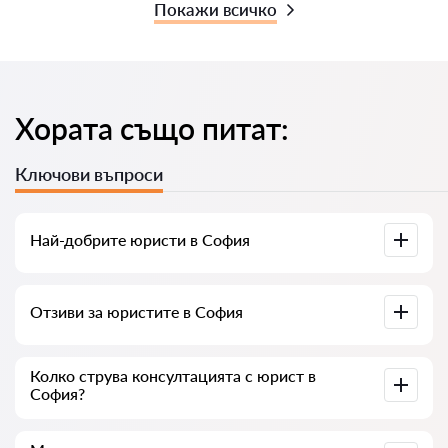
Покажи всичко
Хората също питат:
Ключови въпроси
Най-добрите юристи в София
Събрали сме списък с най-добрите юристи в София с
Отзиви за юристите в София
пълна информация. Цени, отзиви, телефонен номер и
адрес.
В нашия сервис сме събрали истински отзиви за
Колко струва консултацията с юрист в
юристите, не изтриваме отрицателни отзиви и няма
София?
възможност за манипулация.
Консултацията с юристите в София започва от 35 € и