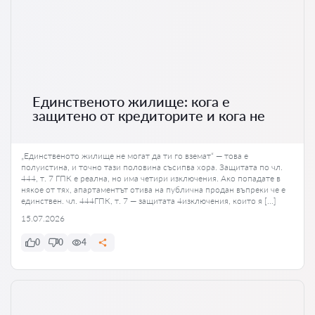
Единственото жилище: кога е
защитено от кредиторите и кога не
„Единственото жилище не могат да ти го вземат“ — това е
полуистина, и точно тази половина съсипва хора. Защитата по чл.
444, т. 7 ГПК е реална, но има четири изключения. Ако попадате в
някое от тях, апартаментът отива на публична продан въпреки че е
единствен. чл. 444ГПК, т. 7 — защитата 4изключения, които я […]
15.07.2026
0
0
4