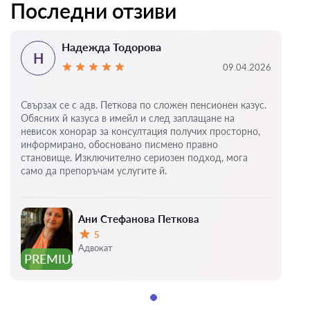
Последни отзиви
Надежда Тодорова
Н
09.04.2026
Свързах се с адв. Петкова по сложен пенсионен казус.
Обясних й казуса в имейл и след заплащане на
невисок хонорар за консултация получих просторно,
информирано, обосновано писмено правно
становище. Изключително сериозен подход, мога
само да препоръчам услугите й.
Ани Стефанова Петкова
5
Оценка:
Адвокат
PREMIUM