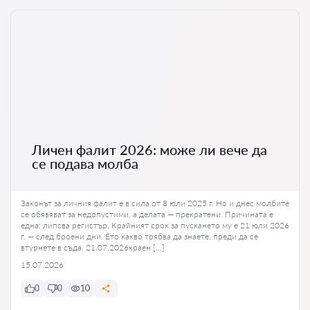
Личен фалит 2026: може ли вече да
се подава молба
Законът за личния фалит е в сила от 8 юли 2025 г. Но и днес молбите
се обявяват за недопустими, а делата — прекратени. Причината е
една: липсва регистър. Крайният срок за пускането му е 21 юли 2026
г. — след броени дни. Ето какво трябва да знаете, преди да се
втурнете в съда. 21.07.2026краен […]
15.07.2026
0
0
10