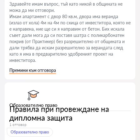
Здравейте имам въпрос, тъй като никой в общината не
можа да ми отговори.
Имам апартамент с двор 80 кв.м, двора има веранда
(излаз от хола) 4м на 4м по скица от инвеститора, която не
е направена, ние ще си я направим от бетон. Бих искала
съвет дали мога да си поставя шатра с поликарбонатен
покрив (от Практикер) без разрешително от общината и
дали трябва да искам разрешително за верандата след
като я има в предварително удобреният проект на
инвеститора.
Премини към отговора
Образователно право
Правила при провеждане на
дипломна защита
1 отговор
Образователно право