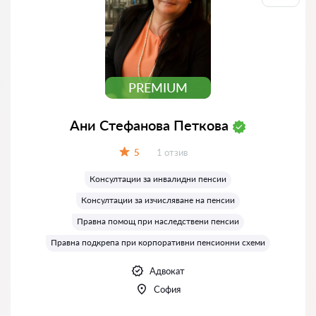
PREMIUM
Ани Стефанова Петкова
Отзиви:
5
1 отзив
Оценка:
Консултации за инвалидни пенсии
Консултации за изчисляване на пенсии
Правна помощ при наследствени пенсии
Правна подкрепа при корпоративни пенсионни схеми
Адвокат
София