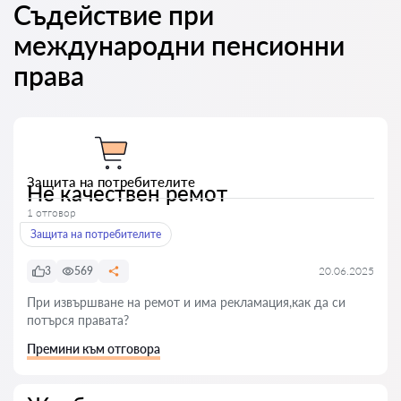
Съдействие при
международни пенсионни
права
Защита на потребителите
Не качествен ремот
1 отговор
Защита на потребителите
3
569
20.06.2025
При извършване на ремот и има рекламация,как да си
потърся правата?
Премини към отговора