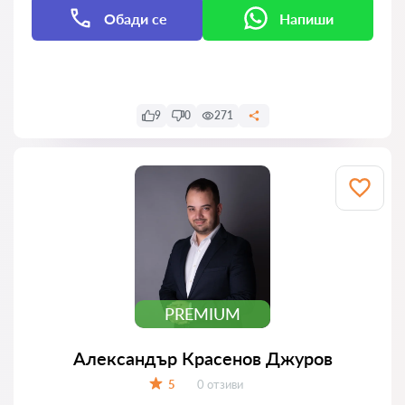
Обади се
Напиши
Напиши
9
0
271
PREMIUM
Александър Красенов Джуров
Отзиви:
5
0 отзиви
Оценка: