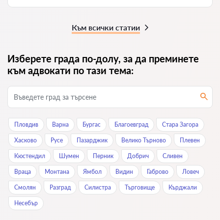
Към всички статии
Изберете града по-долу, за да преминете
към адвокати по тази тема:
Пловдив
Варна
Бургас
Благоевград
Стара Загора
Хасково
Русе
Пазарджик
Велико Търново
Плевен
Кюстендил
Шумен
Перник
Добрич
Сливен
Враца
Монтана
Ямбол
Видин
Габрово
Ловеч
Смолян
Разград
Силистра
Търговище
Кърджали
Нeсeбър