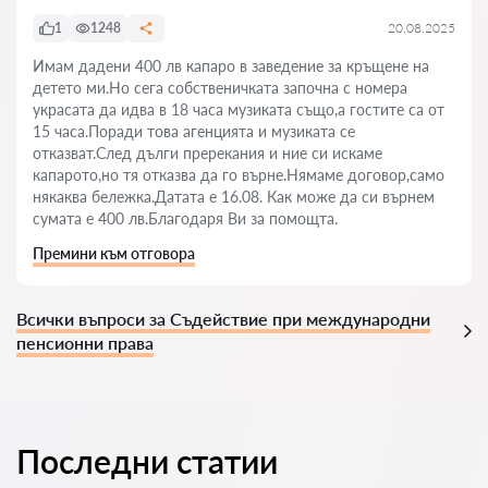
1
1248
20.08.2025
Имам дадени 400 лв капаро в заведение за кръщене на
детето ми.Но сега собственичката започна с номера
украсата да идва в 18 часа музиката също,а гостите са от
15 часа.Поради това агенцията и музиката се
отказват.След дълги пререкания и ние си искаме
капарото,но тя отказва да го върне.Нямаме договор,само
някаква бележка.Датата е 16.08. Как може да си върнем
сумата е 400 лв.Благодаря Ви за помощта.
Премини към отговора
Всички въпроси за Съдействие при международни
пенсионни права
Последни статии