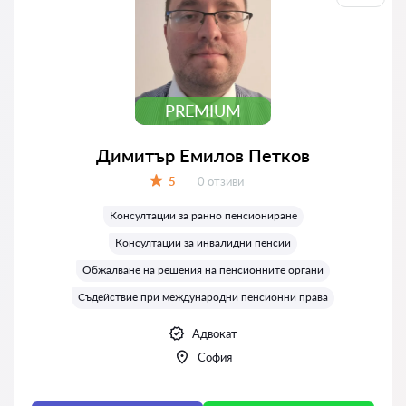
PREMIUM
Димитър Емилов Петков
Отзиви:
5
0 отзиви
Оценка:
Консултации за ранно пенсиониране
Консултации за инвалидни пенсии
Обжалване на решения на пенсионните органи
Съдействие при международни пенсионни права
Адвокат
София