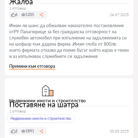
Жалба
1 отговор
6
1205
26.07.2025
Имам ли шанс да обжалвам наказателно постановление
отРУ Панагюрище за без гражданска отговорност на
служебен автомобил при изпълнение на задълженията си
на шофьор към дадена фирма .Имам глоба от 800лв.
която фирмата отказва да поеме бусът който карах е техен
и аз изпълнявах служебните си задължения
Премини към отговора
Недвижими имоти и строителство
Поставяне на шатра
1 отговор
Недвижими имоти и строителство
2
1891
20.05.2025