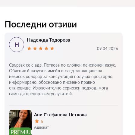
Последни отзиви
Надежда Тодорова
Н
09.04.2026
Свързах се с адв. Петкова по сложен пенсионен казус.
Обясних й казуса в имейл и след заплащане на
невисок хонорар за консултация получих просторно,
информирано, обосновано писмено правно
становище. Изключително сериозен подход, мога
само да препоръчам услугите й.
Ани Стефанова Петкова
5
Оценка:
Адвокат
PREMIUM