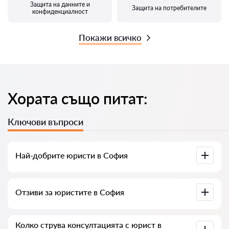
Защита на данните и
Защита на потребителите
конфиденциалност
Покажи всичко
Хората също питат:
Ключови въпроси
Най-добрите юристи в София
Събрали сме списък с най-добрите юристи в София с
Отзиви за юристите в София
пълна информация. Цени, отзиви, телефонен номер и
адрес.
В нашия сервис сме събрали истински отзиви за
Колко струва консултацията с юрист в
юристите, не изтриваме отрицателни отзиви и няма