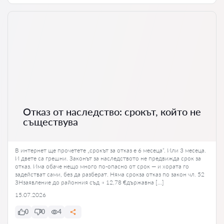
Отказ от наследство: срокът, който не
съществува
В интернет ще прочетете „срокът за отказ е 6 месеца“. Или 3 месеца.
И двете са грешни. Законът за наследството не предвижда срок за
отказ. Има обаче нещо много по-опасно от срок — и хората го
задействат сами, без да разберат. Няма срокза отказ по закон чл. 52
ЗНзаявление до районния съд ≈ 12,78 €държавна […]
15.07.2026
0
0
4