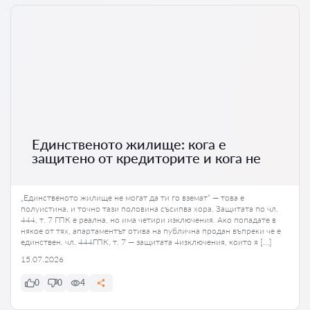
Единственото жилище: кога е
защитено от кредиторите и кога не
„Единственото жилище не могат да ти го вземат“ — това е
полуистина, и точно тази половина съсипва хора. Защитата по чл.
444, т. 7 ГПК е реална, но има четири изключения. Ако попадате в
някое от тях, апартаментът отива на публична продан въпреки че е
единствен. чл. 444ГПК, т. 7 — защитата 4изключения, които я […]
15.07.2026
0
0
4