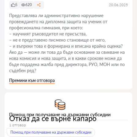
5
620
20.06.2025
Представлява ли административно нарушение
провеждането на дипломна защита на ученик от
професионална гимназия, при което:
– научният ръководител не присъства,
– не е представено писмено становище от него,
– и въпреки това е формирана и вписана крайна оценка?
Ако да — може ли това да бъде основание за свикване на
нова комисия и нова защита, и в какви срокове може да
бъде подадена жалба пред директора, РУО, МОН или по
съдебен ред?
Премини към отговора
Помощ при получаване на държавни субсидии
Отказ да се върне капаро
1 отговор
Помощ при получаване на държавни субсидии