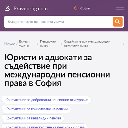
Praven-bg.com
София
Всички
Пенсионно
Съдействие при международни
Начало
услуги
право
пенсионни права
Юристи и адвокати за
съдействие при
международни пенсионни
права в София
Консултации за доброволни пенсионни осигуровки
Консултации за изчисляване на пенсии
Консултации за инвалидни пенсии
Консултации за прехвърляне на пенсионни права