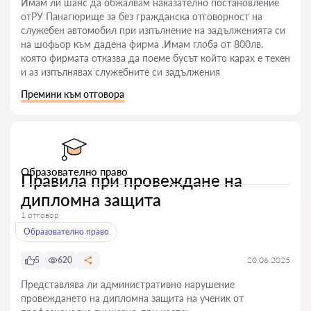
Имам ли шанс да обжалвам наказателно постановление
отРУ Панагюрище за без гражданска отговорност на
служебен автомобил при изпълнение на задълженията си
на шофьор към дадена фирма .Имам глоба от 800лв.
която фирмата отказва да поеме бусът който карах е техен
и аз изпълнявах служебните си задължения
Премини към отговора
Образователно право
Правила при провеждане на
дипломна защита
1 отговор
Образователно право
5
620
20.06.2025
Представлява ли административно нарушение
провеждането на дипломна защита на ученик от