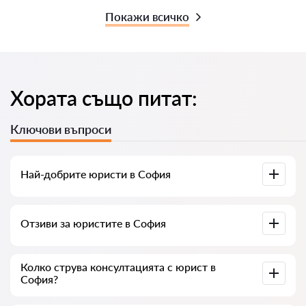
Покажи всичко
Хората също питат:
Ключови въпроси
Най-добрите юристи в София
Събрали сме списък с най-добрите юристи в София с
Отзиви за юристите в София
пълна информация. Цени, отзиви, телефонен номер и
адрес.
В нашия сервис сме събрали истински отзиви за
Колко струва консултацията с юрист в
юристите, не изтриваме отрицателни отзиви и няма
София?
възможност за манипулация.