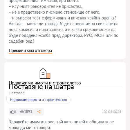
професионална гимназия, при което:
– научният ръководител не присъства,
– не е представено писмено становище от него,
– и въпреки това е формирана и вписана крайна оценка?
Ако да — може ли това да бъде основание за свикване на
нова комисия и нова защита, и в какви срокове може да
бъде подадена жалба пред директора, РУО, МОН или по
съдебен ред?
Премини към отговора
Недвижими имоти и строителство
Поставяне на шатра
1 отговор
Недвижими имоти и строителство
2
1891
20.05.2025
Здравейте имам въпрос, тъй като никой в общината не
можа да ми отговори.