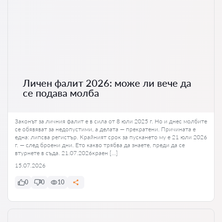
Личен фалит 2026: може ли вече да
се подава молба
Законът за личния фалит е в сила от 8 юли 2025 г. Но и днес молбите
се обявяват за недопустими, а делата — прекратени. Причината е
една: липсва регистър. Крайният срок за пускането му е 21 юли 2026
г. — след броени дни. Ето какво трябва да знаете, преди да се
втурнете в съда. 21.07.2026краен […]
15.07.2026
0
0
10