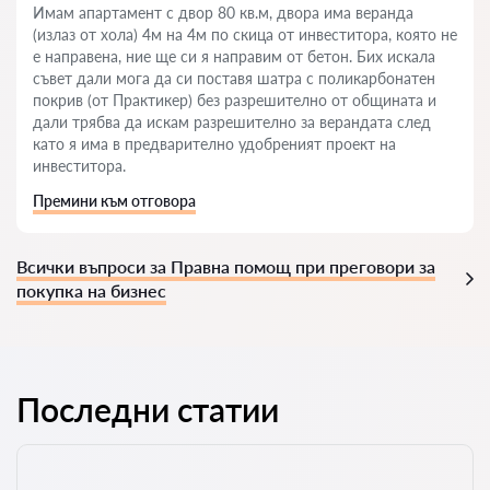
Имам апартамент с двор 80 кв.м, двора има веранда
(излаз от хола) 4м на 4м по скица от инвеститора, която не
е направена, ние ще си я направим от бетон. Бих искала
съвет дали мога да си поставя шатра с поликарбонатен
покрив (от Практикер) без разрешително от общината и
дали трябва да искам разрешително за верандата след
като я има в предварително удобреният проект на
инвеститора.
Премини към отговора
Всички въпроси за Правна помощ при преговори за
покупка на бизнес
Последни статии