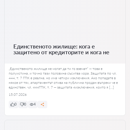
Единственото жилище: кога е
защитено от кредиторите и кога не
„Единственото жилище не могат да ти го вземат“ — това е
полуистина, и точно тази половина съсипва хора. Защитата по чл.
444, т. 7 ГПК е реална, но има четири изключения. Ако попадате в
някое от тях, апартаментът отива на публична продан въпреки че е
единствен. чл. 444ГПК, т. 7 — защитата 4изключения, които я […]
15.07.2026
0
0
4