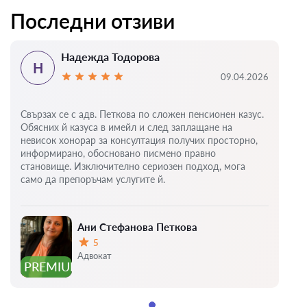
Последни отзиви
Надежда Тодорова
Н
09.04.2026
Свързах се с адв. Петкова по сложен пенсионен казус.
Обясних й казуса в имейл и след заплащане на
невисок хонорар за консултация получих просторно,
информирано, обосновано писмено правно
становище. Изключително сериозен подход, мога
само да препоръчам услугите й.
Ани Стефанова Петкова
5
Оценка:
Адвокат
PREMIUM