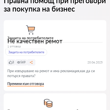
Правна помощ при преговори
за покупка на бизнес
Защита на потребителите
Не качествен ремот
1 отговор
Защита на потребителите
3
569
20.06.2025
При извършване на ремот и има рекламация,как да си
потърся правата?
Премини към отговора