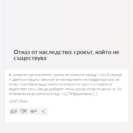
Отказ от наследство: срокът, който не
съществува
В интернет ще прочетете „срокът за отказ е 6 месеца“. Или 3 месеца.
И двете са грешни. Законът за наследството не предвижда срок за
отказ. Има обаче нещо много по-опасно от срок — и хората го
задействат сами, без да разберат. Няма срокза отказ по закон чл. 52
ЗНзаявление до районния съд ≈ 12,78 €държавна […]
15.07.2026
0
0
4