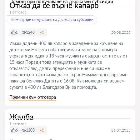
Помощ при получаване на държавни субсидии
Отказ да се върне капаро
1 отговор
Помощ при получаване на държавни субсидии
1
1248
20.08.2025
Имам дадени 400 лв капаро в заведение за кръщене на
детето ми.Но сега собственичката започна с номера
украсата да идва в 18 часа музиката също,а гостите са от
15 часа.Поради това агенцията и музиката се
отказват.След дълги пререкания и ние си искаме
капарото,но тя отказва да го върне.Нямаме договор,само
някаква бележка.Датата е 16.08. Как може да си върнем
сумата е 400 лв.Благодаря Ви за помощта.
Премини към отговора
Жалба
1 отговор
6
1203
26.07.2025