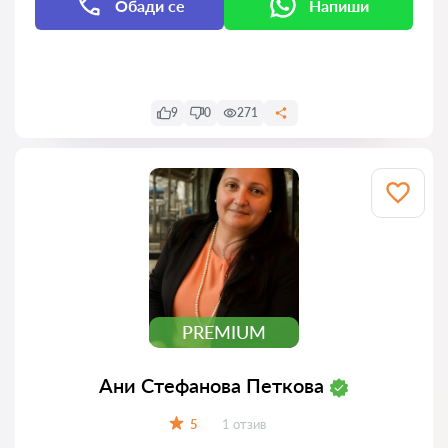
Обади се
Напиши
Напиши
9
0
271
PREMIUM
Ани Стефанова Петкова
Отзиви:
5
1 отзив
Оценка: