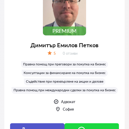
PREMIUM
Димитър Емилов Петков
Отзиви:
5
0 отзиви
Оценка:
Правна помощ при преговори за покупка на бизнес
Консултации за финансиране на покупка на бизнес
Съдействие при прехвърляне на акции и дялове
Правна помощ при международни сделки за покупка на бизнес
Адвокат
София